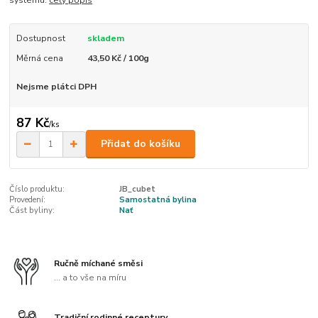
systému.
celý popis
Dostupnost
skladem
Měrná cena
43,50 Kč / 100g
Nejsme plátci DPH
87 Kč
/
ks
Přidat do košíku
Číslo produktu:
JB_cubet
Provedení:
Samostatná bylina
Část byliny:
Nať
Ručně míchané směsi
... a to vše na míru
Tradiční rodinné receptury