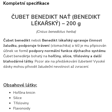
Kompletní specifikace
ČUBET BENEDIKT NAŤ (BENEDIKT
LÉKAŘSKÝ) – 200 g
(Cnicus benedictus herba)
Čubet benedikt
neboli
Benedikt lékařský
upravuje činnost
žaludku, podporuje trávení
(stomachika) a též je mu připisován
účinek ve formě
podpory normální funkce dýchacího systému
.
Čubet benedikt
je bohatý na
hořčiny, silice, třísloviny a další
blahodárné látky
. Pozor ale na předávkování čubetem! Vysoké
dávky mohou přivodit žaludeční nevolnost až zvracení.
Obsahové látky:
Hořčina knicin
Silice
Třísloviny
Flavonoidy