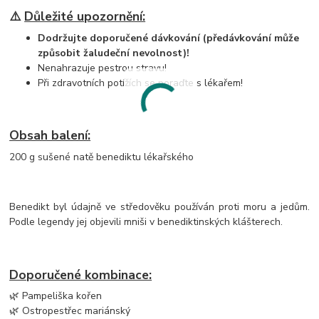
⚠️
Důležité upozornění:
Dodržujte doporučené dávkování (předávkování může
způsobit žaludeční nevolnost)!
Nenahrazuje pestrou stravu!
Při zdravotních potížích se poraďte s lékařem!
Obsah balení:
200 g sušené natě benediktu lékařského
Benedikt byl údajně ve středověku používán proti moru a jedům.
Podle legendy jej objevili mniši v benediktinských klášterech.
Doporučené kombinace:
🌿 Pampeliška kořen
🌿 Ostropestřec mariánský