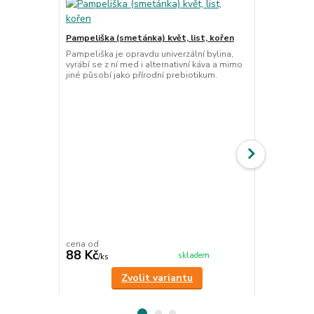
Pampeliška (smetánka) květ, list, kořen
Pampeliška je opravdu univerzální bylina,
vyrábí se z ní med i alternativní káva a mimo
jiné působí jako přírodní prebiotikum.
Ostropestře
Semínka ostr
téměř zázračn
srdce.
cena od
cena od
88 Kč
65 Kč
skladem
/
ks
/
ks
Zvolit variantu