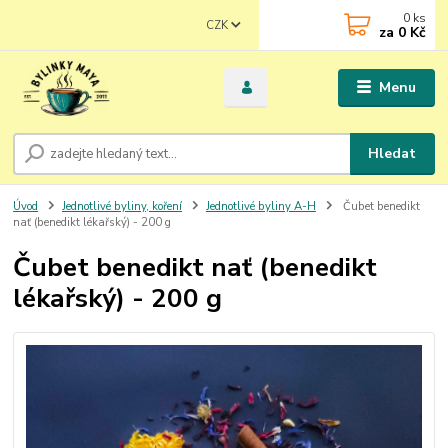
0
ks
CZK
za
0 Kč
Menu
Hledat
Úvod
Jednotlivé byliny, koření
Jednotlivé byliny A-H
Čubet benedikt
nať (benedikt lékařský) - 200 g
Čubet benedikt nať (benedikt
lékařský) - 200 g