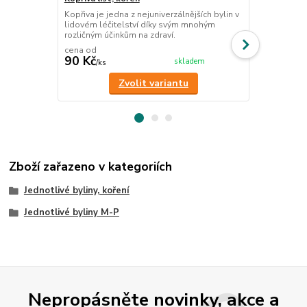
Kopřiva je jedna z nejuniverzálnějších bylin v
List břízy j
lidovém léčitelství díky svým mnohým
prostředek, 
rozličným účinkům na zdraví.
činnosti jater
cena od
90 Kč
89 Kč
skladem
/
ks
/
ks
Zvolit variantu
Zboží zařazeno v kategoriích
Jednotlivé byliny, koření
Jednotlivé byliny M-P
Nepropásněte novinky, akce a