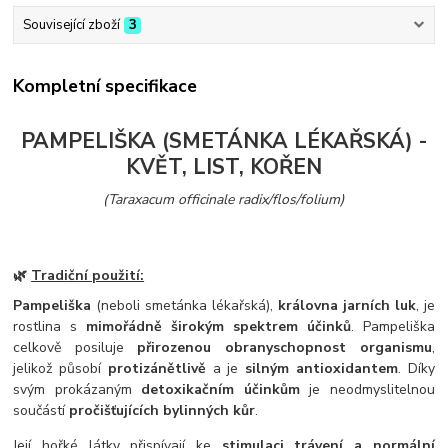
Související zboží
3
Kompletní specifikace
PAMPELIŠKA (SMETÁNKA LÉKAŘSKÁ) -
KVĚT, LIST, KOŘEN
(Taraxacum officinale radix/flos/folium)
🌿
Tradiční použití:
Pampeliška
(neboli smetánka lékařská),
královna jarních luk
, je
rostlina s
mimořádně širokým spektrem účinků
. Pampeliška
celkově posiluje
přirozenou obranyschopnost organismu
,
jelikož působí
protizánětlivě
a je
silným antioxidantem
. Díky
svým prokázaným
detoxikačním účinkům
je neodmyslitelnou
součástí
pročišťujících bylinných kůr
.
Její hořké látky přispívají ke
stimulaci trávení a normální