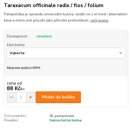
Taraxacum officinale radix / flos / folium
Pampeliška je opravdu univerzální bylina, vyrábí se z ní med i alternativní
káva a mimo jiné působí jako přírodní prebiotikum.
celý popis
Dostupnost
skladem
část byliny
Nejsme plátci DPH
cena od
88 Kč
/
ks
Přidat do košíku
Číslo produktu:
JB_pampeliska
Provedení:
Samostatná bylina