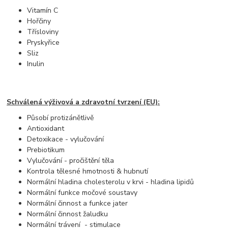
Vitamín C
Hořčiny
Třísloviny
Pryskyřice
Sliz
Inulin
Schválená výživová a zdravotní tvrzení (EU):
Působí protizánětlivě
Antioxidant
Detoxikace - vylučování
Prebiotikum
Vylučování - pročištění těla
Kontrola tělesné hmotnosti & hubnutí
Normální hladina cholesterolu v krvi - hladina lipidů
Normální funkce močové soustavy
Normální činnost a funkce jater
Normální činnost žaludku
Normální trávení - stimulace