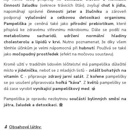
činnosti žaludku
(sekrece trávicích šťáv), zvyšují
chuť k jídlu,
napomáhají správné
činnosti jater a žlučníku
a zároveň
podporují
vylučování a celkovou detoxikaci organismu
.
Pampeliška
je ceněná také jako
přírodní prebiotikum
, které
přispívá ke zdravému střevnímu mikrobiomu. Dále se podílí na
metabolismu sacharidů
,
udržení normální hladiny
cholesterolu a lipidů v krvi.
Nutno poznamenat, že díky všem
těmhle účinkům je velmi nápomocná při
hubnutí
. Používá se také
jako
močopudný prostředek
(efekt na močovou soustavu).
Kromě užití v tradičním lidovém léčitelství má pampeliška důležité
místo
v jídelníčku
, neboť se z mladých listů -
zvlášť bohatých na
vitamín C
- připravuje
zdravý jarní salát
. Z
kořene
pampelišky
se po usušení připravovala
hořká "káva"
. Z
květů
pampelišky se
dá zase vyrobit
vynikající pampeliškový med
. 🍯
Pampeliška je opravdu nezbytnou
součástí bylinných směsí na
játra, žaludek a detoxikaci. 🌼
🔬
Obsahové látky: