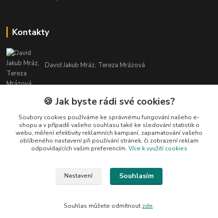
Kontakty
David Jakub Mráz, Tereza Mrázová
info@bylinky-maya.cz
🍪 Jak byste rádi své cookies?
Soubory cookies používáme ke správnému fungování našeho e-
shopu a v případě vašeho souhlasu také ke sledování statistik o
webu, měření efektivity reklamních kampaní, zapamatování vašeho
oblíbeného nastavení při používání stránek, či zobrazení reklam
odpovídajících vašim preferencím.
Více k využití cookies
Upravit sběr cookies.
Souhlasím
Nastavení
Všechny texty a fotografie u produktů jsou vlastnictvím BYLINKY MAYA. Nelze
je bez souhlasu kopírovat ani publikovat!
Souhlas můžete odmítnout
zde
.
Vytvořeno na
Eshop-rychle.cz