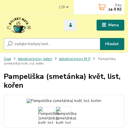
0
ks
CZK
za
0 Kč
Menu
Hledat
Úvod
Jednotlivé byliny, koření
Jednotlivé byliny M-P
Pampeliška
(smetánka) květ, list, kořen
Pampeliška (smetánka) květ, list,
kořen