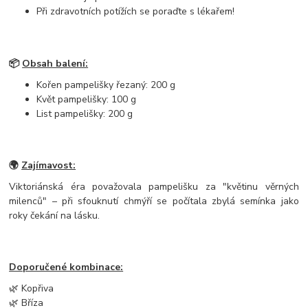
Při zdravotních potížích se poraďte s lékařem!
📦
Obsah balení:
Kořen pampelišky řezaný: 200 g
Květ pampelišky: 100 g
List pampelišky: 200 g
🌍
Zajímavost:
Viktoriánská éra považovala pampelišku za "květinu věrných
milenců" – při sfouknutí chmýří se počítala zbylá semínka jako
roky čekání na lásku.
Doporučené kombinace:
🌿 Kopřiva
🌿 Bříza