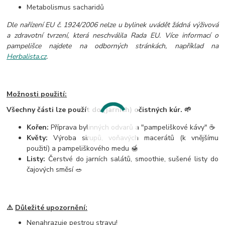
Metabolismus sacharidů
Dle nařízení EU č. 1924/2006 nelze u bylinek uvádět žádná výživová
a zdravotní tvrzení, která neschválila Rada EU. Více informací o
pampelišce najdete na odborných stránkách, například na
Herbalista.cz
.
Možnosti použití:
Všechny části lze použít do (jarních) očistných kúr. 🌱
Kořen:
Příprava bylinných odvarů a "pampeliškové kávy" ☕
Květy:
Výroba sirupů, voňavých macerátů (k vnějšímu
použití) a pampeliškového medu 🍯
Listy:
Čerstvé do jarních salátů, smoothie, sušené listy do
čajových směsí 🥗
⚠️
Důležité upozornění:
Nenahrazuje pestrou stravu!