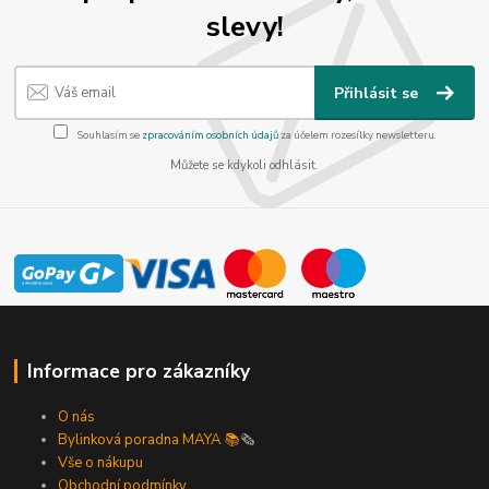
slevy!
Přihlásit se
Souhlasím se
zpracováním osobních údajů
za účelem rozesílky newsletteru.
Můžete se kdykoli odhlásit.
Informace pro zákazníky
O nás
Bylinková poradna MAYA 📚
🗞️
Vše o nákupu
Obchodní podmínky