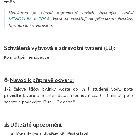
změn.
Dioskorea je hlavní ingrediencí našich bylinných směsí
MENOKLIM
a
PRSA
, které se zaměřují na přirozenou ženskou
hormonální rovnováhu.
Schválená výživová a zdravotní tvrzení (EU):
Komfort při menopauze
☕
Návod k přípravě odvaru:
1-2 čajové lžičky bylinky vložte do ¼ l studené vody, poté
přiveďte k varu
a nechte odstát a louhovat cca 6 - 8 minut, poté
sceďte a podávejte. Pijte 1-3x denně.
⚠️
Důležité upozornění:
Konzultujte s lékařem při užívání léků