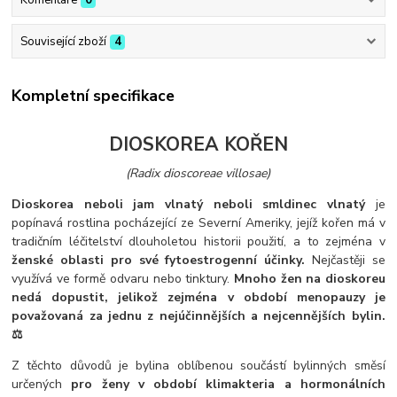
Související zboží
4
Kompletní specifikace
DIOSKOREA KOŘEN
(Radix dioscoreae villosae)
Dioskorea neboli jam vlnatý neboli smldinec vlnatý
je
popínavá rostlina pocházející ze Severní Ameriky, jejíž kořen má v
tradičním léčitelství dlouholetou historii použití, a to zejména v
ženské oblasti pro své fytoestrogenní účinky.
Nejčastěji se
využívá ve formě odvaru nebo tinktury.
Mnoho žen na dioskoreu
nedá dopustit, jelikož zejména v období menopauzy je
považovaná za jednu z nejúčinnějších a nejcennějších bylin.
⚖️
Z těchto důvodů je bylina oblíbenou součástí bylinných směsí
určených
pro ženy v období klimakteria a hormonálních