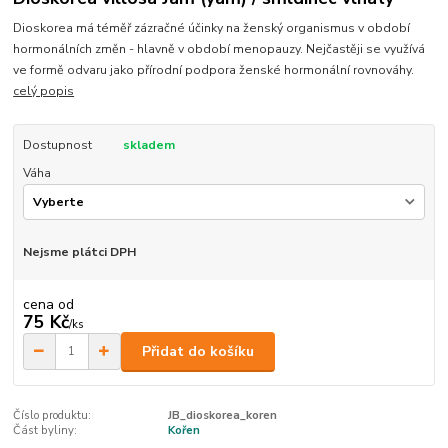
Dioskorea má téměř zázračné účinky na ženský organismus v období
hormonálních změn - hlavně v období menopauzy. Nejčastěji se využívá
ve formě odvaru jako přírodní podpora ženské hormonální rovnováhy.
celý popis
Dostupnost
skladem
Váha
Nejsme plátci DPH
cena od
75 Kč
/
ks
Přidat do košíku
Číslo produktu:
JB_dioskorea_koren
Část byliny:
Kořen