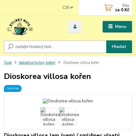
0
ks
CZK
za
0 Kč
Menu
Hledat
Úvod
Jednotlivé byliny, koření
Dioskorea villosa kořen
Dioskorea villosa kořen
Novinka
Dioskorea villosa Jam (yam) / smldinec vlnatý