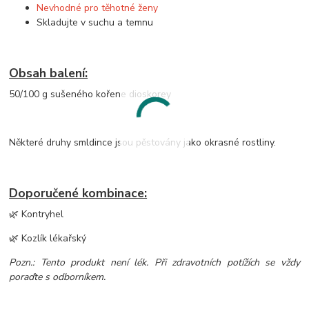
Nevhodné pro těhotné ženy
Skladujte v suchu a temnu
Obsah balení:
50/100 g sušeného kořene dioskorey
Některé druhy smldince jsou pěstovány jako okrasné rostliny.
Doporučené kombinace:
🌿 Kontryhel
🌿 Kozlík lékařský
Pozn.: Tento produkt není lék. Při zdravotních potížích se vždy
poraďte s odborníkem.