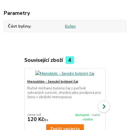
Parametry
Část byliny
Kořen
Související zboží
4
Menoklim - ženský bylinný čaj
Prsa - sypan
Ručně míchaný bylinný čaj z pečlivě
Ručně míchan
vybraných surovin, vhodný jako podpora pro
vybraných su
ženy v období menopauzy.
ženské hormo
cena od
cena od
dostupné - ruční
120 Kč
120 Kč
výroba
/
ks
/
ks
Zvolit variantu