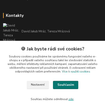
Kontakty
David Jakub Mráz, Tereza Mrázová
info@bylinky-maya.cz
🍪 Jak byste rádi své cookies?
Soubory cookies používáme ke správnému fungování našeho e-
shopu a v případě vašeho souhlasu také ke sledování statistik o
webu, měření efektivity reklamních kampaní, zapamatování vašeho
oblíbeného nastavení při používání stránek, či zobrazení reklam
odpovídajících vašim preferencím.
Více k využití cookies
Upravit sběr cookies.
Souhlasím
Nastavení
Všechny texty a fotografie u produktů jsou vlastnictvím BYLINKY MAYA. Nelze
je bez souhlasu kopírovat ani publikovat!
Souhlas můžete odmítnout
zde
.
Vytvořeno na
Eshop-rychle.cz