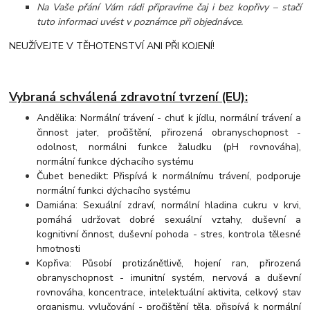
Na Vaše přání Vám rádi připravíme čaj i bez kopřivy – stačí
tuto informaci uvést v poznámce při objednávce.
NEUŽÍVEJTE V TĚHOTENSTVÍ ANI PŘI KOJENÍ!
Vybraná schválená zdravotní tvrzení (EU):
Andělika: Normální trávení - chuť k jídlu, normální trávení a
činnost jater, pročištění, přirozená obranyschopnost -
odolnost, normálni funkce žaludku (pH rovnováha),
normální funkce dýchacího systému
Čubet benedikt: Přispívá k normálnímu trávení, podporuje
normální funkci dýchacího systému
Damiána: Sexuální zdraví, normální hladina cukru v krvi,
pomáhá udržovat dobré sexuální vztahy, duševní a
kognitivní činnost, duševní pohoda - stres, kontrola tělesné
hmotnosti
Kopřiva: Působí protizánětlivě, hojení ran, přirozená
obranyschopnost - imunitní systém, nervová a duševní
rovnováha, koncentrace, intelektuální aktivita, celkový stav
organismu, vylučování - pročištění těla, přispívá k normální