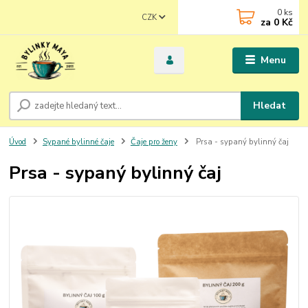
0
ks
CZK
za
0 Kč
Menu
Hledat
Úvod
Sypané bylinné čaje
Čaje pro ženy
Prsa - sypaný bylinný čaj
Prsa - sypaný bylinný čaj