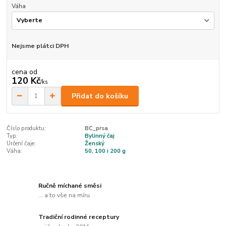
Váha
Nejsme plátci DPH
cena od
120 Kč
/
ks
Přidat do košíku
Číslo produktu:
BC_prsa
Typ:
Bylinný čaj
Určení čaje:
Ženský
Váha:
50, 100 i 200 g
Ručně míchané směsi
... a to vše na míru
Tradiční rodinné receptury