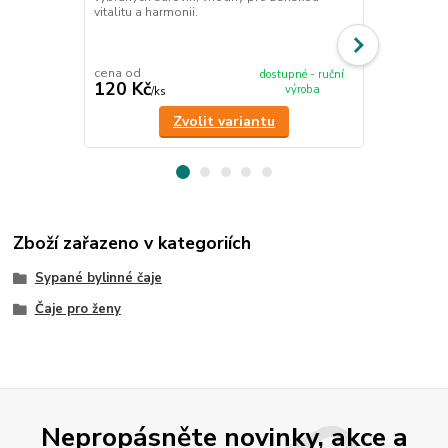
Ručně míchan
vitalitu a harmonii.
vybraných su
bylinné kúry,
organismu.
cena od
cena od
dostupné - ruční
120 Kč
120 Kč
výroba
/
ks
/
ks
Zvolit variantu
Zboží zařazeno v kategoriích
Sypané bylinné čaje
Čaje pro ženy
Nepropásněte novinky, akce a