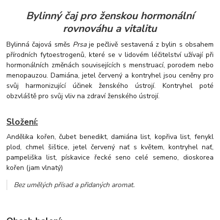
Bylinný čaj pro ženskou hormonální
rovnováhu a vitalitu
Bylinná čajová směs
Prsa
je pečlivě sestavená z bylin s obsahem
přírodních fytoestrogenů, které se v lidovém léčitelství užívají při
hormonálních změnách souvisejících s menstruací, porodem nebo
menopauzou. Damiána, jetel červený a kontryhel jsou ceněny pro
svůj harmonizující účinek ženského ústrojí. Kontryhel poté
obzvláště pro svůj vliv na zdraví ženského ústrojí.
Složení:
Andělika kořen, čubet benedikt, damiána list, kopřiva list, fenykl
plod, chmel šištice, jetel červený nať s květem, kontryhel nať,
pampeliška list, pískavice řecké seno celé semeno, dioskorea
kořen (jam vlnatý)
Bez umělých přísad a přidaných aromat
.