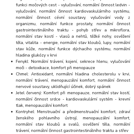
funkci močových cest - vylučování, normální činnost ledvin -
vylučování, normální činnost kardiovaskulárního systému,
normální činnost cévní soustavy, vylučování vody z
organizmu, normální funkce prostaty, normální činnost
gastrointestinálního traktu - pohyb střev a mikroflora,
normální stav kostí - vlasů a nehtů, těžké nohy, osvěžení
těla, vitalita - energie, normální stav kloubů, lupy, normální
stav kůže, normální funkce dýchacího systému, normální
hladina glukózy v krvi
Fenykl: Normální trávení, kojení, sekrece hlenu, vylučování
moči - detoxikace, komfort při menopauze
Chmel: Antioxidant, normální hladina cholesterolu v krvi,
normální trávení, menopauzální komfort, normální činnost
nervové soustavy, uklidňující účinek, dobrý spánek
Jetel červený: Komfort při menopauze, normální stav kostí,
normální činnost srdce - kardiovaskulární systém - krevní
tlak, menopauzální komfort
Kontryhel: Menstruační a předmenstruační komfort, zdraví
ženského pohlavního ústrojí, menopauzální komfort,
normální stav kloubů a svalů, osvěžení těla, normální
trávení, normální činnost gastrointestinálního traktu a střev