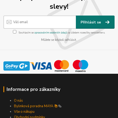
slevy!
Přihlásit se
Souhlasím se
zpracováním osobních údajů
za účelem rozesílky newsletteru.
Můžete se kdykoli odhlásit.
Informace pro zákazníky
O nás
Bylinková poradna MAYA 📚
🗞️
Vše o nákupu
Obchodní podmínky