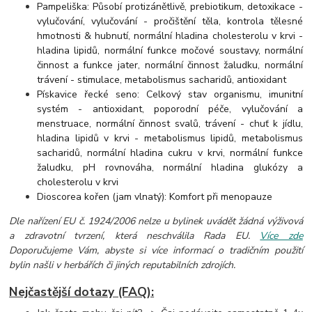
Pampeliška: Působí protizánětlivě, prebiotikum, detoxikace -
vylučování, vylučování - pročištění těla, kontrola tělesné
hmotnosti & hubnutí, normální hladina cholesterolu v krvi -
hladina lipidů, normální funkce močové soustavy, normální
činnost a funkce jater, normální činnost žaludku, normální
trávení - stimulace, metabolismus sacharidů, antioxidant
Pískavice řecké seno: Celkový stav organismu, imunitní
systém - antioxidant, poporodní péče, vylučování a
menstruace, normální činnost svalů, trávení - chuť k jídlu,
hladina lipidů v krvi - metabolismus lipidů, metabolismus
sacharidů, normální hladina cukru v krvi, normální funkce
žaludku, pH rovnováha, normální hladina glukózy a
cholesterolu v krvi
Dioscorea kořen (jam vlnatý):
Komfort při menopauze
Dle nařízení EU č. 1924/2006 nelze u bylinek uvádět žádná výživová
a zdravotní tvrzení, která neschválila Rada EU.
Více zde
Doporučujeme Vám, abyste si více informací o tradičním použití
bylin našli v herbářích či jiných reputabilních zdrojích.
Nejčastější dotazy (FAQ):