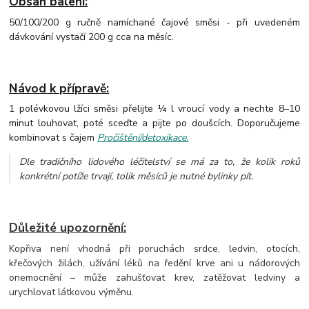
Obsah balení:
50/100/200 g ručně namíchané čajové směsi - při uvedeném
dávkování vystačí 200 g cca na měsíc.
Návod k přípravě:
1 polévkovou lžíci směsi přelijte ¼ l vroucí vody a nechte 8–10
minut louhovat, poté sceďte a pijte po doušcích. Doporučujeme
kombinovat s čajem
Pročištění/detoxikace.
Dle tradičního lidového léčitelství se má za to, že kolik roků
konkrétní potíže trvají, tolik měsíců je nutné bylinky pít.
Důležité upozornění:
Kopřiva není vhodná při poruchách srdce, ledvin, otocích,
křečových žilách, užívání léků na ředění krve ani u nádorových
onemocnění – může zahušťovat krev, zatěžovat ledviny a
urychlovat látkovou výměnu.