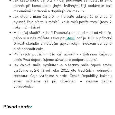
Jak často mohu čaj pít? -> Čaj podávejte samostatně 1-4x
denně, při kombinaci s jinými bylinnými čaji
podávejte pak
maximálně 1x denně a doplňující čaj max 3x.
Jak dlouho mám čaj pít? -> herbáře udávají, že je vhodné
bylinné čaje pít tolik měsíců, kolik roků potíže trvají (tedy 2
roky = 2 měsíce)
Mohu čaj sladit? -> Jistě! Doporučujeme buď med od včelaře,
nebo si u nás můžete zakoupit
Stevii
, což je 100 % přírodní
0 kcal sladidlo s nulovým glykemickým indexem schopné
plně nahradit cukr.
Při jakých potížích můžu čaj užívat? -> Bylinnou čajovou
směs Prsa doporučujeme užívat pro podporu poprsí.
Jak čajové směsi vyrábíte? -> Všechny naše čajové směsi
vyrábíme ručně již od roku 2011 dle tradičních rodinných
receptur. Čaje vyrábíme v srdci České Republiky, každou
směs mícháme až při objednání – nejsme žádná
velkovýroba.
Původ zboží