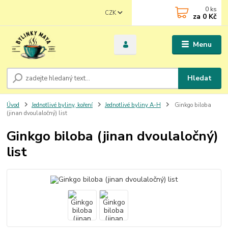
0
ks
CZK
za
0 Kč
Menu
Hledat
Úvod
Jednotlivé byliny, koření
Jednotlivé byliny A-H
Ginkgo biloba
(jinan dvoulaločný) list
Ginkgo biloba (jinan dvoulaločný)
list