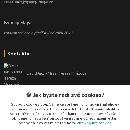
email: info@bylinky-maya.cz
Bylinky Maya
tradiční rodinné bylinářství od roku 2011
Kontakty
David Jakub Mráz, Tereza Mrázová
info@bylinky-maya.cz
🍪 Jak byste rádi své cookies?
Soubory cookies používáme ke správnému fungování našeho e-
shopu a v případě vašeho souhlasu také ke sledování statistik o
webu, měření efektivity reklamních kampaní, zapamatování vašeho
oblíbeného nastavení při používání stránek, či zobrazení reklam
odpovídajících vašim preferencím.
Více k využití cookies