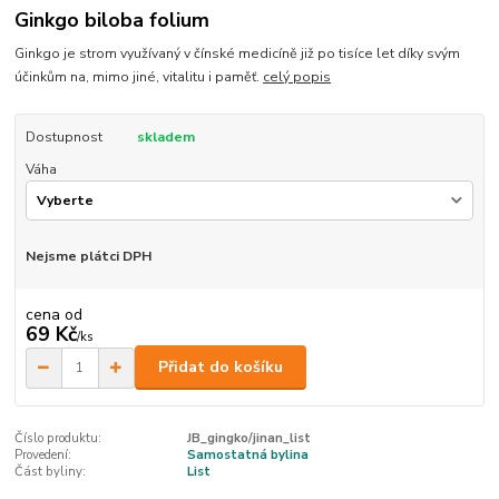
Ginkgo biloba folium
Ginkgo je strom využívaný v čínské medicíně již po tisíce let díky svým
účinkům na, mimo jiné, vitalitu i paměť.
celý popis
Dostupnost
skladem
Váha
Nejsme plátci DPH
cena od
69 Kč
/
ks
Přidat do košíku
Číslo produktu:
JB_gingko/jinan_list
Provedení:
Samostatná bylina
Část byliny:
List