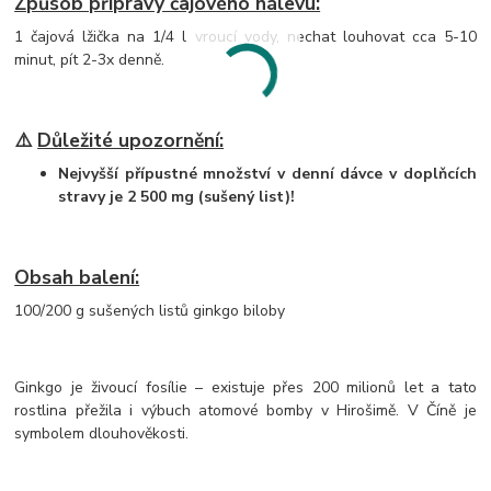
Způsob přípravy čajového nálevu:
1 čajová lžička na 1/4 l vroucí vody, nechat louhovat cca 5-10
minut, pít 2-3x denně.
⚠️
Důležité upozornění:
Nejvyšší přípustné množství v denní dávce v doplňcích
stravy je 2 500 mg (sušený list)!
Obsah balení:
100/200 g sušených listů ginkgo biloby
Ginkgo je živoucí fosílie – existuje přes 200 milionů let a tato
rostlina přežila i výbuch atomové bomby v Hirošimě. V Číně je
symbolem dlouhověkosti.