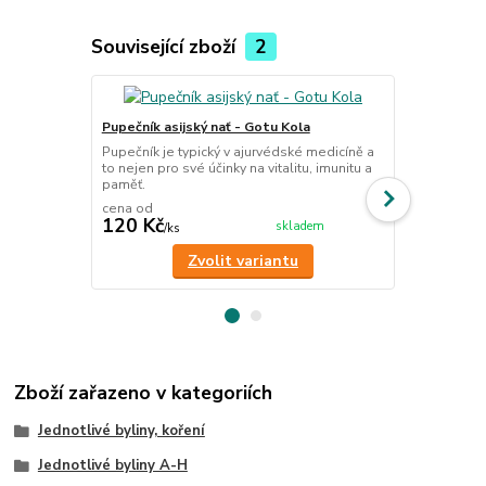
Související zboží
2
Pupečník asijský nať - Gotu Kola
Rozmarýn lék
Pupečník je typický v ajurvédské medicíně a
Rozmarýn nac
to nejen pro své účinky na vitalitu, imunitu a
tak u v léči
paměť.
na trávení, v
cena od
120 Kč
85 Kč
skladem
/
ks
/
ks
Zvolit variantu
Zboží zařazeno v kategoriích
Jednotlivé byliny, koření
Jednotlivé byliny A-H