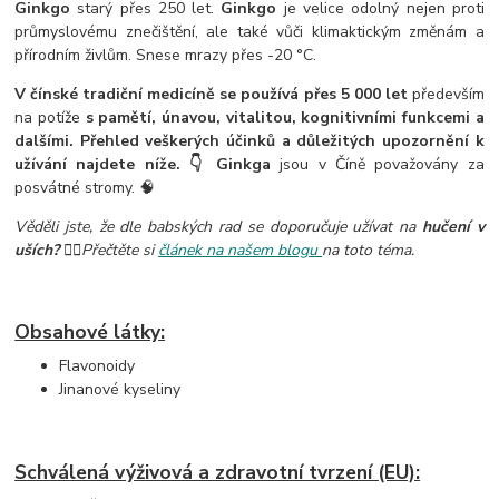
Ginkgo
starý přes 250 let.
Ginkgo
je velice odolný nejen proti
průmyslovému znečištění, ale také vůči klimaktickým změnám a
přírodním živlům. Snese mrazy přes -20 °C.
V čínské tradiční medicíně se používá přes 5 000 let
především
na potíže
s pamětí, únavou, vitalitou, kognitivními funkcemi a
dalšími. Přehled veškerých účinků a důležitých upozornění k
užívání najdete níže. 👇 Ginkga
jsou v Číně považovány za
posvátné stromy. 🧠
Věděli jste, že dle babských rad se doporučuje užívat na
hučení v
uších?
👂🏼Přečtěte si
článek na našem blogu
na toto téma.
Obsahové látky:
Flavonoidy
Jinanové kyseliny
Schválená výživová a zdravotní tvrzení (EU):