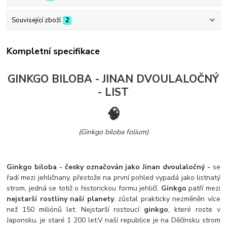
Související zboží
2
Kompletní specifikace
GINKGO BILOBA - JINAN DVOULALOČNÝ
- LIST
🧠
(Ginkgo biloba folium)
Ginkgo biloba - česky označován jako Jinan dvoulaločný -
se
řadí mezi jehličnany, přestože na první pohled vypadá jako listnatý
strom, jedná se totiž o historickou formu jehličí.
Ginkgo
patří mezi
nejstarší rostliny naší planety
, zůstal prakticky nezměněn více
než 150 miliónů let. Nejstarší rostoucí
ginkgo
, které roste v
Japonsku, je staré 1 200 let.
V naší republice je na Děčínsku strom