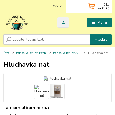
0
ks
CZK
za
0 Kč
Menu
Hledat
Úvod
Jednotlivé byliny, koření
Jednotlivé byliny A-H
Hluchavka nať
Hluchavka nať
Lamium album herba