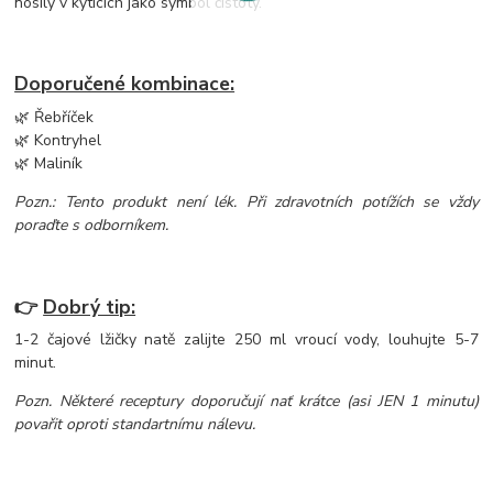
nosily v kyticích jako symbol čistoty.
Doporučené kombinace:
🌿 Řebříček
🌿 Kontryhel
🌿 Maliník
Pozn.: Tento produkt není lék. Při zdravotních potížích se vždy
poraďte s odborníkem.
👉
Dobrý tip:
1-2 čajové lžičky natě zalijte 250 ml vroucí vody, louhujte 5-7
minut.
Pozn. Některé receptury doporučují nať krátce (asi JEN 1 minutu)
povařit oproti standartnímu nálevu.