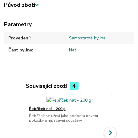
Původ zboží
Parametry
Provedení
Samostatná bylina
Část byliny
Nať
Související zboží
4
Řebříček nať - 200 g
Kontryhel žl
Řebříček se užívá jako podpora trávení,
pokožky a mj. i cévní soustavy.
lihový extra
Menstruační 
pohlavního ú
trávení