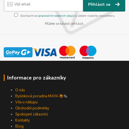
Přihlásit se
Souhlasím se
zpracováním osobních údajů
za účelem rozesílky newsletteru.
Můžete se kdykoli odhlásit.
Informace pro zákazníky
O nás
Bylinková poradna MAYA 📚
🗞️
Vše o nákupu
Obchodní podmínky
Spokojení zákazníci
Kontakty
Blog