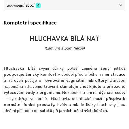
Související zboží
4
Kompletní specifikace
HLUCHAVKA BÍLÁ NAŤ
(Lamium album herba)
Hluchavka bílá
svými účinky potěší zejména
ženy
, jelikož
podporuje ženský komfort
v období před a během
menstruace
a zároveň pečuje o
rovnováhu vaginální mikroflóry
. Zároveň
napomáhá zdravému
trávení
,
stimuluje chuť k jídlu
a
přirozené
vylučování vody z organismu
. Nezapomíná ani na
dýchací cesty
– i ty udržuje ve formě. Hluchavku ocení také
muži
– přispívá k
normální funkci prostaty.
Květy a mladé lístky hluchavky jsou
ideální přísadou do
salátů
při
jarních očistných kůrách.