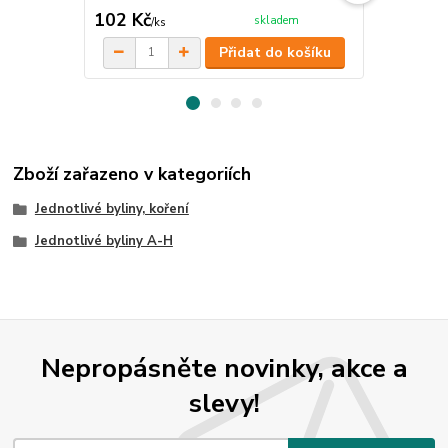
102 Kč
153 Kč
skladem
/
ks
/
ks
Přidat do košíku
Zboží zařazeno v kategoriích
Jednotlivé byliny, koření
Jednotlivé byliny A-H
Nepropásněte novinky, akce a
slevy!