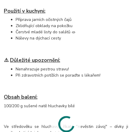
Použití v kuchyni:
Příprava jarních očistných čajů
Zklidňující obklady na pokožku
Čerstvé mladé listy do salátů 🥗
Nálevy na dýchací cesty
⚠️
Důležité upozornění:
Nenahrazuje pestrou stravu!
Při zdravotních potížích se poraďte s lékařem!
Obsah balení:
100/200 g sušené natě hluchavky bílé
Ve středověku se hluchavce říkalo "nevěstin závoj" – dívky ji