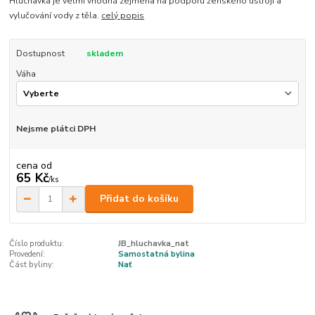
Hluchavka je velmi vhodná zejména na podporu ženského ústrojí a
vylučování vody z těla.
celý popis
Dostupnost
skladem
Váha
Nejsme plátci DPH
cena od
65 Kč
/
ks
Přidat do košíku
Číslo produktu:
JB_hluchavka_nat
Provedení:
Samostatná bylina
Část byliny:
Nať