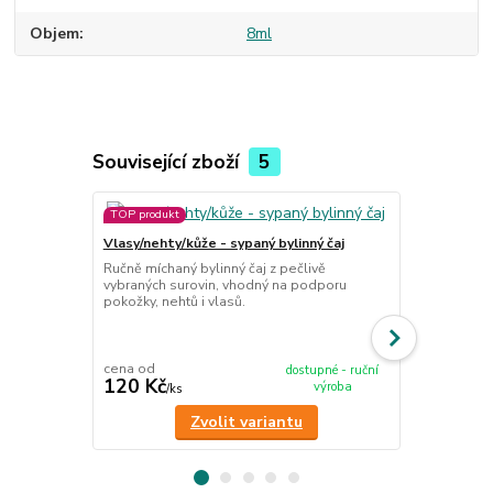
Objem
8ml
Související zboží
5
TOP produkt
Vlasy/nehty/kůže - sypaný bylinný čaj
Pokožka - su
Ručně míchaný bylinný čaj z pečlivě
vybraných surovin, vhodný na podporu
80 g
pokožky, nehtů i vlasů.
Sada 10 sáčk
pokožky. Ide
čajům.
cena od
dostupné - ruční
120 Kč
695 Kč
výroba
/
ks
/
ks
Zvolit variantu