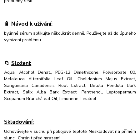
problémy řešit.
🧴
Návod k užívání:
bylinné sérum aplikujte několikrát denně. Používejte až do úplného
vymizení problému.
📁
Složení:
Aqua, Alcohol Denat., PEG-12 Dimethicone, Polysorbate 80,
Melaleuca Alternifolia Leaf Oil, Chelidonium Majus Extract,
Sanguinaria Canadensis Root Extract, Betula Pendula Bark
Extract, Salix Alba Bark Extract, Panthenol, Leptospermum
Scoparium Branch/Leaf Oil, Limonene, Linalool
Skladování
:
Uchovávejte v suchu při pokojové teplotě. Neskladovat na přímém
slunci. Chránit před mrazem!