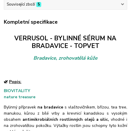
Související zboží
5
Kompletní specifikace
VERRUSOL - BYLINNÉ SÉRUM NA
BRADAVICE - TOPVET
Bradavice, zrohovatělá kůže
🌿
Popis:
BIOVITALITY
nature treasure
Bylinný přípravek
na bradavice
s vlaštovičníkem, břízou, tea tree,
manukou, kůrou z bílé vrby a krevnicí kanadskou s vysokým
obsahem
antimikrobiálních rostlinných olejů a silic,
vhodné i
na zrohovatělou pokožku. Výtažky rostlin jsou schopny tyto kožní