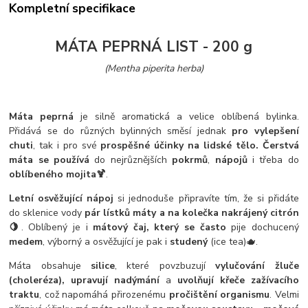
Kompletní specifikace
MÁTA PEPRNÁ LIST - 200 g
(Mentha piperita herba)
Máta peprná
je silně aromatická a velice oblíbená bylinka.
Přidává se do různých bylinných směsí jednak
pro vylepšení
chuti
, tak i pro své
prospěšné účinky na lidské tělo. Čerstvá
máta se používá
do nejrůznějších
pokrmů
,
nápojů
i třeba do
oblíbeného mojita
🍹
.
Letní osvěžující nápoj
si jednoduše připravíte tím, že si přidáte
do sklenice vody
pár lístků máty a na kolečka nakrájený citrón
🍋
. Oblíbený je i
mátový čaj, který se často
pije dochucený
medem
, výborný a osvěžující je pak i
studený
(ice tea)🫖.
Máta obsahuje
silice
, které povzbuzují
vylučování žluče
(choleréza), upravují nadýmání
a
uvolňují křeče zažívacího
traktu
, což napomáhá přirozenému
pročištění organismu
. Velmi