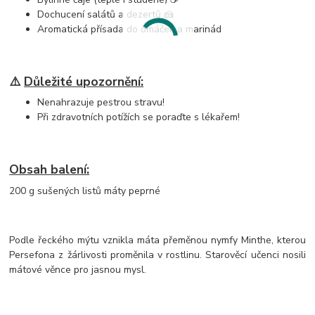
Dochucení salátů a dezertů 🍰
Aromatická přísada do omáček a marinád
⚠️
Důležité upozornění:
Nenahrazuje pestrou stravu!
Při zdravotních potížích se poraďte s lékařem!
Obsah balení:
200 g sušených listů máty peprné
Podle řeckého mýtu vznikla máta přeměnou nymfy Minthe, kterou
Persefona z žárlivosti proměnila v rostlinu. Starověcí učenci nosili
mátové věnce pro jasnou mysl.