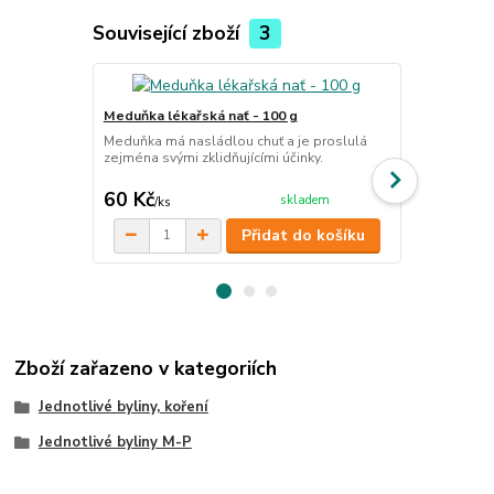
Související zboží
3
Meduňka lékařská nať - 100 g
Heřmánek k
Meduňka má nasládlou chuť a je proslulá
Heřmánek je l
zejména svými zklidňujícími účinky.
zdravotních ú
cena od
60 Kč
59 Kč
skladem
/
ks
/
ks
Přidat do košíku
Zboží zařazeno v kategoriích
Jednotlivé byliny, koření
Jednotlivé byliny M-P