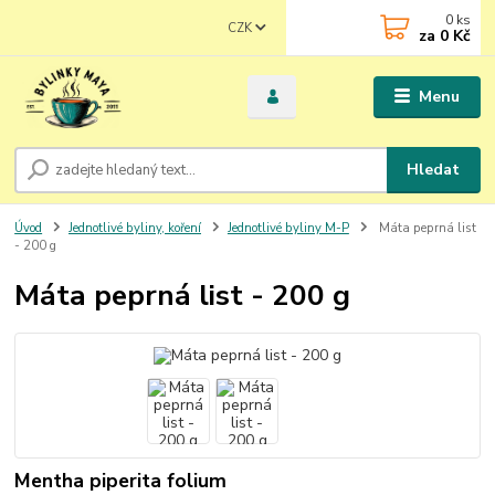
0
ks
CZK
za
0 Kč
Menu
Hledat
Úvod
Jednotlivé byliny, koření
Jednotlivé byliny M-P
Máta peprná list
- 200 g
Máta peprná list - 200 g
Mentha piperita folium