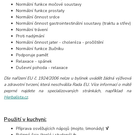
Normální funkce močové soustavy
Normální funkce prostaty
Normální činnost srdce
Normální činnost gastrointestinální soustavy (traktu a střev)
Normální trávení
Proti nadýmání
Normální činnost jater - choleréza - pročištění
Normální funkce žlučníku
Podporuje paměť
Relaxace - spánek
Duševní pohoda - relaxace
Dle nařízení EU č. 1924/2006 nelze u bylinek uvádět žádná výživová
a zdravotní tvrzení, která neschválila Rada EU. Více informací o mátě
peprné najdete na specializovaných stránkách, například na
Herbalista.cz
.
Použití v kuchyni:
Příprava osvěžujících nápojů (mojito, limonády) 🍹
Bylinné čaje (teplé i studené) ☕