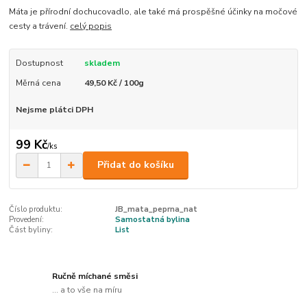
Máta je přírodní dochucovadlo, ale také má prospěšné účinky na močové
cesty a trávení.
celý popis
Dostupnost
skladem
Měrná cena
49,50 Kč / 100g
Nejsme plátci DPH
99 Kč
/
ks
Přidat do košíku
Číslo produktu:
JB_mata_peprna_nat
Provedení:
Samostatná bylina
Část byliny:
List
Ručně míchané směsi
... a to vše na míru