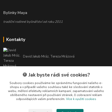
Bylinky Maya
tradiční rodinné bylinářství od roku 2011
Kontakty
David Jakub Mráz, Tereza Mrázová
info@bylinky-maya.cz
🍪 Jak byste rádi své cookies?
Soubory cookies používáme ke správnému fungování našeho e-
shopu a v případě vašeho souhlasu také ke sledování statistik o
webu, měření efektivity reklamních kampaní, zapamatování vašeho
oblíbeného nastavení při používání stránek, či zobrazení reklam
odpovídajících vašim preferencím.
Více k využití cookies
Upravit sběr cookies.