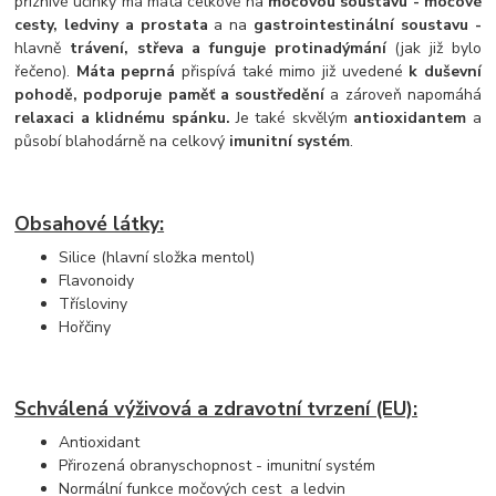
příznivé účinky má máta celkově na
močovou soustavu - močové
cesty, ledviny a prostata
a na
gastrointestinální soustavu -
hlavně
trávení, střeva a funguje proti
nadýmání
(jak již bylo
řečeno).
Máta peprná
přispívá také mimo již uvedené
k duševní
pohodě, podporuje paměť a soustředění
a zároveň napomáhá
relaxaci a klidnému spánku.
Je také skvělým
antioxidantem
a
působí blahodárně na celkový
imunitní systém
.
Obsahové látky:
Silice (hlavní složka mentol)
Flavonoidy
Třísloviny
Hořčiny
Schválená výživová a zdravotní tvrzení (EU):
Antioxidant
Přirozená obranyschopnost - imunitní systém
Normální funkce močových cest a ledvin