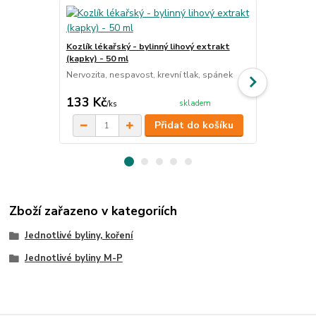
Kozlík lékař
Kozlík lékařský - bylinný lihový extrakt
Kozlík je pr
(kapky) - 50 ml
uklidňujícími
stresu, ale 
Nervozita, nespavost, krevní tlak, spánek
cena od
133 Kč
99 Kč
skladem
/
ks
/
ks
Přidat do košíku
Zboží zařazeno v kategoriích
Jednotlivé byliny, koření
Jednotlivé byliny M-P