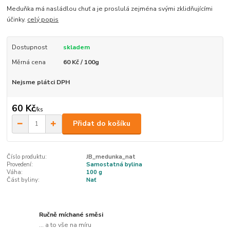
Meduňka má nasládlou chuť a je proslulá zejména svými zklidňujícími
účinky.
celý popis
Dostupnost
skladem
Měrná cena
60 Kč / 100g
Nejsme plátci DPH
60 Kč
/
ks
Přidat do košíku
Číslo produktu:
JB_medunka_nat
Provedení:
Samostatná bylina
Váha:
100 g
Část byliny:
Nať
Ručně míchané směsi
... a to vše na míru