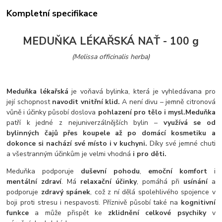
Kompletní specifikace
MEDUŇKA LÉKAŘSKÁ NAŤ - 100 g
(Melissa officinalis herba)
Meduňka lékařská
je voňavá bylinka, která je vyhledávana pro
její schopnost
navodit vnitřní klid.
A není divu – jemně citronová
vůně i účinky působí doslova
pohlazení pro tělo i mysl.
Meduňka
patří k jedné z nejuniverzálnějších bylin –
využívá se od
bylinných čajů přes koupele až po domácí kosmetiku a
dokonce si nachází své místo i v kuchyni.
Díky své jemné chuti
a všestranným účinkům je velmi vhodná
i pro děti.
Meduňka podporuje
duševní pohodu
,
emoční komfort
i
mentální zdraví
. Má
relaxační účinky
, pomáhá při
usínání
a
podporuje
zdravý spánek
, což z ní dělá spolehlivého spojence v
boji proti stresu i nespavosti. Příznivě působí také na
kognitivní
funkce
a může přispět ke
zklidnění celkové psychiky
v