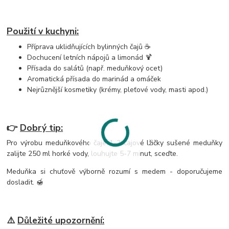
Použití v kuchyni:
Příprava uklidňujících bylinných čajů ☕
Dochucení letních nápojů a limonád 🍹
Přísada do salátů (např. meduňkový ocet)
Aromatická přísada do marinád a omáček
Nejrůznější kosmetiky (krémy, pleťové vody, masti apod.)
👉
Dobrý tip:
Pro výrobu meduňkového čaje 1-2 čajové lžičky sušené meduňky
zalijte 250 ml horké vody, louhujte 5-7 minut, sceďte.
Meduňka si chuťově výborně rozumí s medem - doporučujeme
dosladit. 🍯
⚠️
Důležité upozornění: