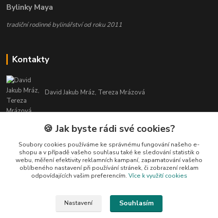
Bylinky Maya
tradiční rodinné bylinářství od roku 2011
Kontakty
David Jakub Mráz, Tereza Mrázová
info@bylinky-maya.cz
🍪 Jak byste rádi své cookies?
Soubory cookies používáme ke správnému fungování našeho e-
shopu a v případě vašeho souhlasu také ke sledování statistik o
webu, měření efektivity reklamních kampaní, zapamatování vašeho
oblíbeného nastavení při používání stránek, či zobrazení reklam
odpovídajících vašim preferencím.
Více k využití cookies
Upravit sběr cookies.
Souhlasím
Nastavení