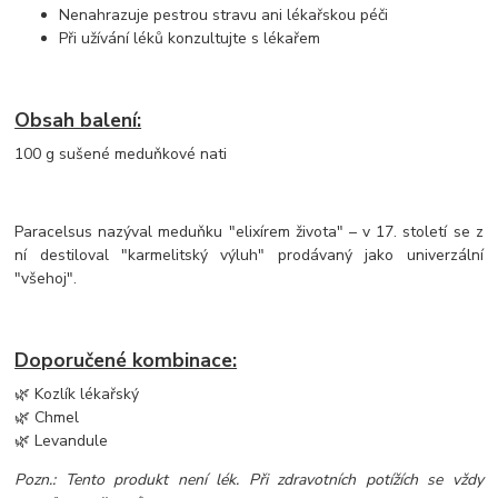
Nenahrazuje pestrou stravu ani lékařskou péči
Při užívání léků konzultujte s lékařem
Obsah balení:
100 g sušené meduňkové nati
Paracelsus nazýval meduňku "elixírem života" – v 17. století se z
ní destiloval "karmelitský výluh" prodávaný jako univerzální
"všehoj".
Doporučené kombinace:
🌿 Kozlík lékařský
🌿 Chmel
🌿 Levandule
Pozn.: Tento produkt není lék. Při zdravotních potížích se vždy