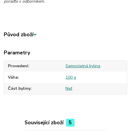
poraďte s odborníkem.
Původ zboží
Parametry
Provedení
Samostatná bylina
Váha
100 g
Část byliny
Nať
Související zboží
5