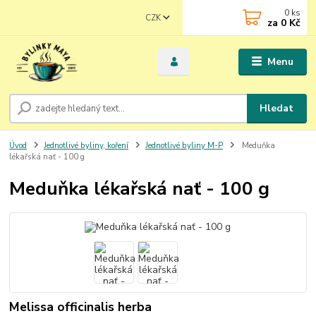
0
ks
CZK
za
0 Kč
Menu
Hledat
Úvod
Jednotlivé byliny, koření
Jednotlivé byliny M-P
Meduňka
lékařská nať - 100 g
Meduňka lékařská nať - 100 g
Melissa officinalis herba