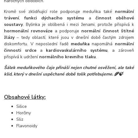
náročných obdobích.
Kromě své zklidňující role podporuje meduňka také
normální
trávení
,
funkci dýchacího systému
a
činnost oběhové
soustavy
. Bylinka je oblíbená i mezi ženami, protože přispívá k
hormonální rovnováze
a podporuje
normální činnost štítné
žlázy
– tedy oblastí, které jsou v dnešní době častým zdrojem
diskomfortu. V neposlední řadě
meduňka
napomáhá
normální
činnosti srdce
a
kardiovaskulárního systému
, a zároveň
přispívá k udržení
normálního krevního tlaku
.
Šálek meduňkového čaje přináší nejen chutné osvěžení, ale také
klid, který v dnešní uspěchané době tolik potřebujeme. 🌾🍃
Obsahové látky:
Silice
Horčiny
Sliz
Flavonoidy