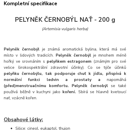
Kompletní specifikace
PELYNĚK ČERNOBÝL NAŤ - 200 g
(Artemisia vulgaris herba)
Pelyněk černobýl
je známá aromatická bylina, která má své
místo v lidových tradicích.
Pelyněk černobýl
je mnohem méně
hořký ve srovnáním s
pelyňkem estragonem
(známým pro své
velice širokospektrální zdravotní účinky). Co se týče účinků
pelyňku černobýlu, tak podporuje chuť k jídlu, přispívá k
normální funkci ledvin a prostaty a
napomáhá
(před)menstruačnímu komfortu. Pelyněk černobýl
se také
používá běžně v kuchyni jako
koření.
Sbírá se hlavně kvetoucí
nať, vzácně kořen.
Obsahové látky:
Silice: cineol, eukaptol, thujon