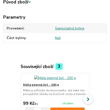
Původ zboží
Parametry
Provedení
Samostatná bylina
Část byliny
Nať
Související zboží
3
Máta peprná list - 200 g
Heřmánek k
Máta je přírodní dochucovadlo, ale také má
Heřmánek je l
prospěšné účinky na močové cesty a trávení.
zdravotních ú
cena od
99 Kč
59 Kč
skladem
/
ks
/
ks