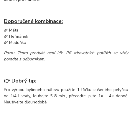
Doporučené kombinace:
🌿 Máta
🌿 Heřmánek
🌿 Meduňka
Pozn.: Tento produkt není lék. Při zdravotních potížích se vždy
poraďte s odborníkem.
👉
Dobrý tip:
Pro výrobu bylinného nálevu použijte 1 lžičku sušeného pelyňku
na 1/4 l vody, louhejte 5-8 min., přeceďte, pijte 1× – 4× denně.
Neužívejte dlouhodobě.