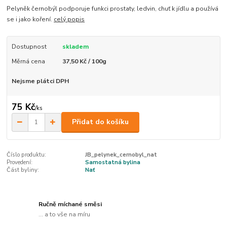
Pelyněk černobýl podporuje funkci prostaty, ledvin, chuť k jídlu a používá
se i jako koření.
celý popis
Dostupnost
skladem
Měrná cena
37,50 Kč / 100g
Nejsme plátci DPH
75 Kč
/
ks
Přidat do košíku
Číslo produktu:
JB_pelynek_cernobyl_nat
Provedení:
Samostatná bylina
Část byliny:
Nať
Ručně míchané směsi
... a to vše na míru