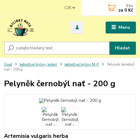
0
ks
CZK
za
0 Kč
Menu
Hledat
Úvod
Jednotlivé byliny, koření
Jednotlivé byliny M-P
Pelyněk černobýl
nať - 200 g
Pelyněk černobýl nať - 200 g
Artemisia vulgaris herba