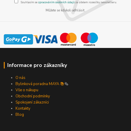
Souhlasím se
zpracováním osobních údajů
za účelem rozesílky newsletteru.
Můžete se kdykoli odhlásit.
Informace pro zákazníky
O nás
Bylinková poradna MAYA 📚
🗞️
Vše o nákupu
Obchodní podmínky
Spokojení zákazníci
Kontakty
Blog