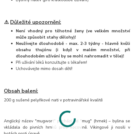
⚠️
Důležité upozornění:
Není vhodný pro těhotné ženy (ve velkém množství
může způsobit stahy dělohy)!
Neužívejte dlouhodobě - max. 2-3 týdny - hlavně kvůli
obsahu thujónu (i když v malém množství, při
dlouhodobém užívání by se mohl nahromadit v těle)!
Při užívání léků konzultujte s lékařem!
Uchovávejte mimo dosah dětí!
Obsah balení:
200 g sušené pelyňkové nati v potravinářské kvalitě
Anglický název "mugwort" pochází od "mug" (hrnek) – bylina se
vkládala do pivních hrnků proti kocovině. Vikingové ji nosili v
botách proti únavě.