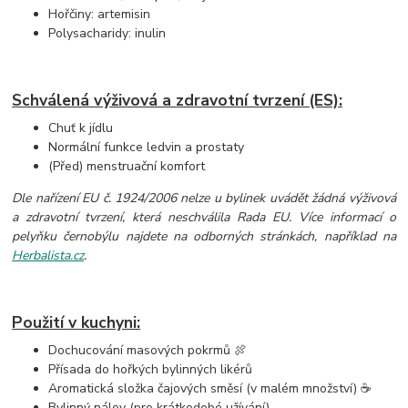
Hořčiny: artemisin
Polysacharidy: inulin
Schválená výživová a zdravotní tvrzení (ES):
Chuť k jídlu
Normální funkce ledvin a prostaty
(Před) menstruační komfort
Dle nařízení EU č. 1924/2006 nelze u bylinek uvádět žádná výživová
a zdravotní tvrzení, která neschválila Rada EU. Více informací o
pelyňku černobýlu najdete na odborných stránkách, například na
Herbalista.cz
.
Použití v kuchyni:
Dochucování masových pokrmů 🍖
Přísada do hořkých bylinných likérů
Aromatická složka čajových směsí (v malém množství) ☕
Bylinný nálev (pro krátkodobé užívání)