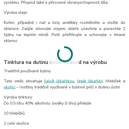
systému. Přispívá také k přirozené obranyschopnosti těla.
Výroba oleje:
Kořen, případně i nať a listy anděliky rozmělněte a vložte do
sklenice. Zalijte olivovým olejem, dobře uzavřete a ponechte 2
týdny na teplém místě. Poté přefiltrujte a uchovejte v tmavé
sklenici.
Tinktura na dutinu ústní – návod na výrobu
Tradičně používané byliny
Tato směs obsahuje
šalvěj lékařskou
,
řepík lékařský
, hřebíček a
skořici
– rostliny tradičně využívané v bylinné péči o dutinu ústní.
Výroba tinktury:
Do 0,5 litru 40% alkoholu (vodky či lihu) přidejte:
10 hřebíčků
2 celé skořice