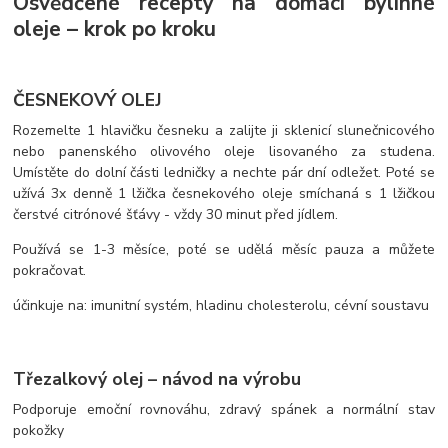
Osvědčené recepty na domácí bylinné
oleje – krok po kroku
ČESNEKOVÝ OLEJ
Rozemelte 1 hlavičku česneku a zalijte ji sklenicí slunečnicového
nebo panenského olivového oleje lisovaného za studena.
Umístěte do dolní části ledničky a nechte pár dní odležet. Poté se
užívá 3x denně 1 lžička česnekového oleje smíchaná s 1 lžičkou
čerstvé citrónové šťávy - vždy 30 minut před jídlem.
Používá se 1-3 měsíce, poté se udělá měsíc pauza a můžete
pokračovat.
účinkuje na: imunitní systém, hladinu cholesterolu, cévní soustavu
Třezalkový olej – návod na výrobu
Podporuje emoční rovnováhu, zdravý spánek a normální stav
pokožky