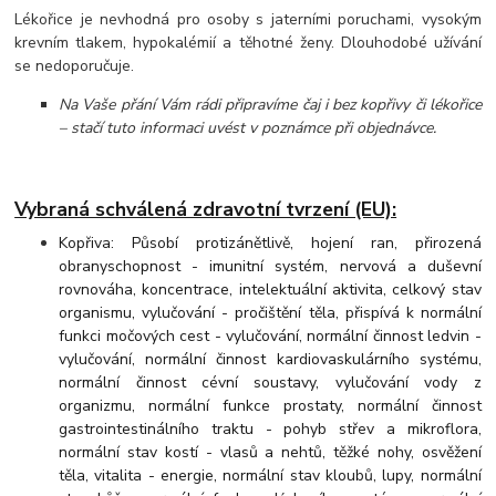
Lékořice je nevhodná pro osoby s jaterními poruchami, vysokým
krevním tlakem, hypokalémií a těhotné ženy. Dlouhodobé užívání
se nedoporučuje.
Na Vaše přání Vám rádi připravíme čaj i bez kopřivy či lékořice
– stačí tuto informaci uvést v poznámce při objednávce.
Vybraná schválená zdravotní tvrzení (EU):
Kopřiva: Působí protizánětlivě, hojení ran, přirozená
obranyschopnost - imunitní systém, nervová a duševní
rovnováha, koncentrace, intelektuální aktivita, celkový stav
organismu, vylučování - pročištění těla, přispívá k normální
funkci močových cest - vylučování, normální činnost ledvin -
vylučování, normální činnost kardiovaskulárního systému,
normální činnost cévní soustavy, vylučování vody z
organizmu, normální funkce prostaty, normální činnost
gastrointestinálního traktu - pohyb střev a mikroflora,
normální stav kostí - vlasů a nehtů, těžké nohy, osvěžení
těla, vitalita - energie, normální stav kloubů, lupy, normální