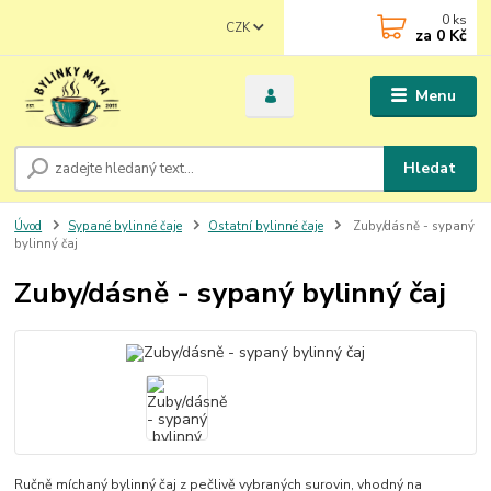
0
ks
CZK
za
0 Kč
Menu
Hledat
Úvod
Sypané bylinné čaje
Ostatní bylinné čaje
Zuby/dásně - sypaný
bylinný čaj
Zuby/dásně - sypaný bylinný čaj
Ručně míchaný bylinný čaj z pečlivě vybraných surovin, vhodný na