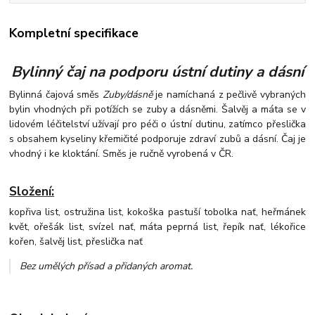
Kompletní specifikace
Bylinný čaj na podporu ústní dutiny a dásní
Bylinná čajová směs
Zuby/dásně
je namíchaná z pečlivě vybraných
bylin vhodných při potížích se zuby a dásněmi. Šalvěj a máta se v
lidovém léčitelství užívají pro péči o ústní dutinu, zatímco přeslička
s obsahem kyseliny křemičité podporuje zdraví zubů a dásní. Čaj je
vhodný i ke kloktání. Směs je ručně vyrobená v ČR.
Složení:
kopřiva list, ostružina list, kokoška pastuší tobolka nať, heřmánek
květ, ořešák list, svízel nať, máta peprná list, řepík nať, lékořice
kořen, šalvěj list, přeslička nať
Bez umělých přísad a přidaných aromat
.