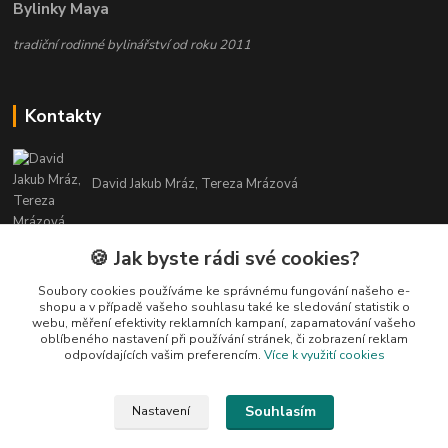
Bylinky Maya
tradiční rodinné bylinářství od roku 2011
Kontakty
David Jakub Mráz, Tereza Mrázová
info@bylinky-maya.cz
🍪 Jak byste rádi své cookies?
Soubory cookies používáme ke správnému fungování našeho e-
shopu a v případě vašeho souhlasu také ke sledování statistik o
webu, měření efektivity reklamních kampaní, zapamatování vašeho
oblíbeného nastavení při používání stránek, či zobrazení reklam
odpovídajících vašim preferencím.
Více k využití cookies
Upravit sběr cookies.
Souhlasím
Nastavení
Všechny texty a fotografie u produktů jsou vlastnictvím BYLINKY MAYA. Nelze