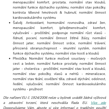
menopauzální komfort, prostata, normální stav kloubů,
normální funkce dýchacího systému, normální stav pokožky,
kontrola tělesné hmotnosti & hubnutí, normální činnost
kardiovaskulárního systému
Šalvěj: Antioxidant, hormonální rovnováha, zdraví žen,
menopauzální komfort, (před)menstruační komfort,
vylučování - pročištění, podporuje normální růst vlasů -
řídnutí, pocení, normální činnost štítné žlázy, normální
činnost jater, normální činnost srdce, normální trávení,
přirozená obranyschopnost - imunitní systém, normální
funkce dýchacího systému, normální stav kostí a kloubů
Přeslička: Normální funkce močové soustavy - močových
cest a ledvin, normální funkce prostaty, normální činnost
jater - choleréza - pročištění, normální stav kostí a kloubů,
normální stav pokožky, vlasů a nehtů - mineralizace,
normální stav tkání, osvěžení těla, zdravé dýchání, odolnost,
ředění, vylučování, normální činnost kardiovaskulárního
systému - pružnost
Dle nařízení EU č. 1924/2006 nelze u bylinek uvádět žádná výživová
a zdravotní tvrzení, která neschválila Rada EU.
Více zde
Doporučujeme Vám, abyste si více informací o tradičním použití