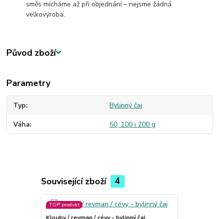
směs mícháme až při objednání – nejsme žádná
velkovýroba.
Původ zboží
Parametry
Typ
Bylinný čaj
Váha
50, 100 i 200 g
Související zboží
4
TOP produkt
TOP produkt
Klouby / revman / cévy - bylinný čaj