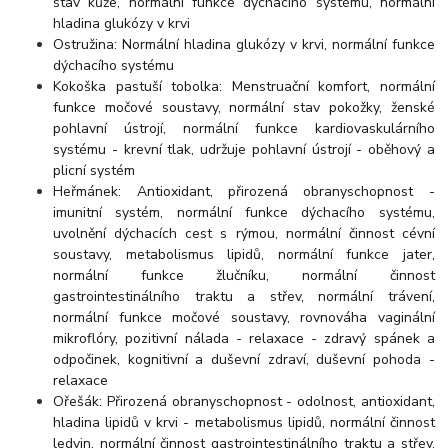
stav kůže, normální funkce dýchacího systému, normální
hladina glukózy v krvi
Ostružina: Normální hladina glukózy v krvi, normální funkce
dýchacího systému
Kokoška pastuší tobolka: Menstruační komfort, normální
funkce močové soustavy, normální stav pokožky, ženské
pohlavní ústrojí, normální funkce kardiovaskulárního
systému - krevní tlak, udržuje pohlavní ústrojí - oběhový a
plicní systém
Heřmánek: Antioxidant, přirozená obranyschopnost -
imunitní systém, normální funkce dýchacího systému,
uvolnění dýchacích cest s rýmou, normální činnost cévní
soustavy, metabolismus lipidů, normální funkce jater,
normální funkce žlučníku, normální činnost
gastrointestinálního traktu a střev, normální trávení,
normální funkce močové soustavy, rovnováha vaginální
mikroflóry, pozitivní nálada - relaxace - zdravý spánek a
odpočinek, kognitivní a duševní zdraví, duševní pohoda -
relaxace
Ořešák: Přirozená obranyschopnost - odolnost, antioxidant,
hladina lipidů v krvi - metabolismus lipidů, normální činnost
ledvin, normální činnost gastrointestinálního traktu a střev,