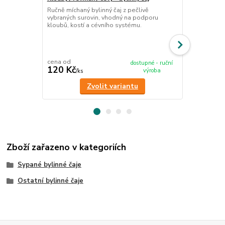
Žaludek/tráv
Ručně míchaný bylinný čaj z pečlivě
vybraných surovin, vhodný na podporu
bylinný čaj
kloubů, kostí a cévního systému.
Ručně míchan
vybraných su
trávení i při 
cena od
cena od
dostupné - ruční
120 Kč
120 Kč
výroba
/
ks
/
ks
Zvolit variantu
Zboží zařazeno v kategoriích
Sypané bylinné čaje
Ostatní bylinné čaje