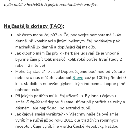
bylin našli v herbářích či jiných reputabilních zdrojích.
Nejčastější dotazy (FAQ):
Jak často mohu čaj pít? -> Čaj podávejte samostatně 1-4x
denně, při kombinaci s jinými bylinnými čaji
podávejte pak
maximálně 1x denně a doplňující čaj max 3x.
Jak dlouho mám čaj pít? -> herbáře udávají, že je vhodné
bylinné čaje pít tolik měsíců, kolik roků potíže trvají (tedy 2
roky = 2 měsíce)
Mohu čaj sladit? -> Jistě! Doporučujeme buď med od včelaře,
nebo si u nás můžete zakoupit
Stevii
, což je 100% přírodní 0
kcal sladidlo s nulovým glykemickým indexem schopné plně
nahradit cukr.
Při jakých potížích můžu čaj užívat? -> Bylinnou čajovou
směs
Zuby/dásně
doporučujeme užívat při potížích se zuby a
dásněmi, ale například i po extrakci zubů.
Jak čajové směsi vyrábíte? -> Všechny naše čajové směsi
vyrábíme ručně již od roku 2011 dle tradičních rodinných
receptur. Čaje vyrábíme v srdci České Republiky, každou