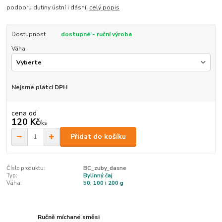
podporu dutiny ústní i dásní.
celý popis
Dostupnost
dostupné - ruční výroba
Váha
Nejsme plátci DPH
cena od
120 Kč
/
ks
Přidat do košíku
Číslo produktu:
BC_zuby_dasne
Typ:
Bylinný čaj
Váha:
50, 100 i 200 g
Ručně míchané směsi