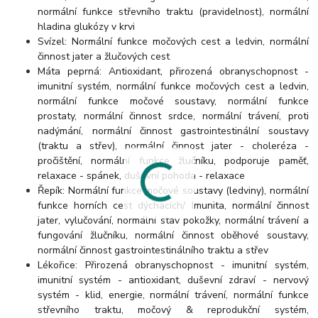
normální funkce střevního traktu (pravidelnost), normální
hladina glukózy v krvi
Svízel: Normální funkce močových cest a ledvin, normální
činnost jater a žlučových cest
Máta peprná: Antioxidant, přirozená obranyschopnost -
imunitní systém, normální funkce močových cest a ledvin,
normální funkce močové soustavy, normální funkce
prostaty, normální činnost srdce, normální trávení, proti
nadýmání, normální činnost gastrointestinální soustavy
(traktu a střev), normální činnost jater - choleréza -
pročištění, normální funkce žlučníku, podporuje paměť,
relaxace - spánek, duševní pohoda - relaxace
Řepík: Normální funkce močové soustavy (ledviny), normální
funkce horních cest dýchacích/ Imunita, normální činnost
jater, vylučování, normální stav pokožky, normální trávení a
fungování žlučníku, normální činnost oběhové soustavy,
normální činnost gastrointestinálního traktu a střev
Lékořice: Přirozená obranyschopnost - imunitní systém,
imunitní systém - antioxidant, duševní zdraví - nervový
systém - klid, energie, normální trávení, normální funkce
střevního traktu, močový & reprodukční systém,