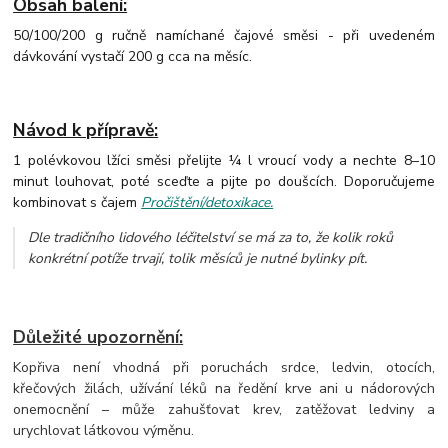
Obsah balení:
50/100/200 g ručně namíchané čajové směsi - při uvedeném
dávkování vystačí 200 g cca na měsíc.
Návod k přípravě:
1 polévkovou lžíci směsi přelijte ¼ l vroucí vody a nechte 8–10
minut louhovat, poté sceďte a pijte po doušcích. Doporučujeme
kombinovat s čajem
Pročištění/detoxikace.
Dle tradičního lidového léčitelství se má za to, že kolik roků
konkrétní potíže trvají, tolik měsíců je nutné bylinky pít.
Důležité upozornění:
Kopřiva není vhodná při poruchách srdce, ledvin, otocích,
křečových žilách, užívání léků na ředění krve ani u nádorových
onemocnění – může zahušťovat krev, zatěžovat ledviny a
urychlovat látkovou výměnu.