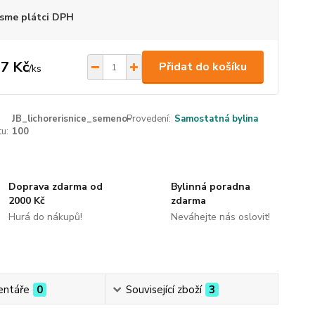
sme plátci DPH
7 Kč
Přidat do košíku
/
ks
JB_lichorerisnice_semeno-
Provedení:
Samostatná bylina
u:
100
Doprava zdarma od
Bylinná poradna
2000 Kč
zdarma
Hurá do nákupů!
Neváhejte nás oslovit!
ntáře
0
Související zboží
3