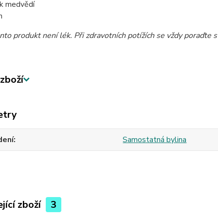
k medvědí
n
nto produkt není lék. Při zdravotních potížích se vždy poraďte
zboží
etry
dení
Samostatná bylina
jící zboží
3