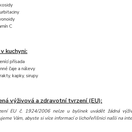
kosidy
urbitaciny
vonoidy
amín C
 v kuchyni:
enící přísada
inné čaje a nálevy
rakty, kapky, sirupy
ná výživová a zdravotní tvrzení (EU):
zení EU č. 1924/2006 nelze u bylinek uvádět žádná výživo
eme Vám, abyste si více informací o lichořeřišnici našli na inte