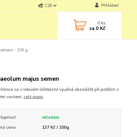
Přihlášení
CZK
0
ks
za
0 Kč
- semeno - 100 g
g
aeolum majus semen
řišnice se v lidovém léčitelství využívá obzvláště při potížích s
mi cestami.
celý popis
tupnost
skladem
ná cena
137 Kč / 100g