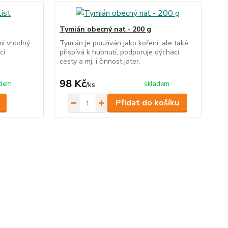
Tymián obecný nať - 200 g
mi vhodný
Tymián je používán jako koření, ale také
ci
přispívá k hubnutí, podporuje dýchací
cesty a mj. i činnost jater.
98 Kč
adem
skladem
/
ks
Přidat do košíku