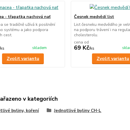
ea - třapatka nachová nať
Česnek medvědí list
a se tradičně užívá k posilnění
List česneku medvědího je vel
ho systému a jako podpora
na podporu trávení i na regula
h cest.
cholesterolu.
cena od
69 Kč
skladem
skl
/
ks
/
ks
Zvolit variantu
Zvolit variantu
zařazeno v kategoriích
tlivé byliny, koření
Jednotlivé byliny CH-L