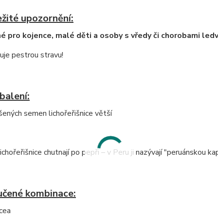
žité upozornění:
 pro kojence, malé děti a osoby s vředy či chorobami ledv
je pestrou stravu!
balení:
ených semen lichořeřišnice větší
chořeřišnice chutnají po pepři – v Peru ji nazývají "peruánskou ka
čené kombinace:
cea