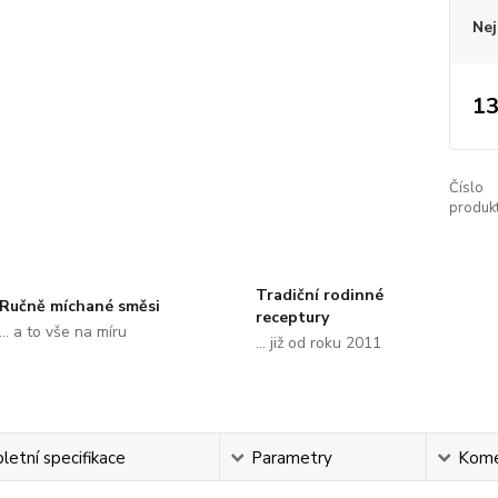
Nej
13
Číslo
produkt
Tradiční rodinné
Ručně míchané směsi
receptury
... a to vše na míru
... již od roku 2011
etní specifikace
Parametry
Kome