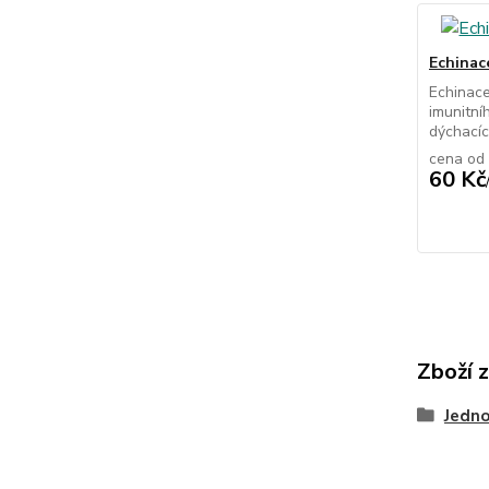
Echinac
Echinace
imunitní
dýchacíc
cena od
60 Kč
Zboží 
Jedno