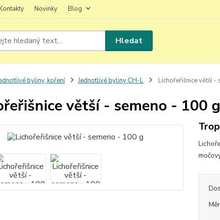
Kontakty
Novinky
Blog
Hledat
ednotlivé byliny, koření
Jednotlivé byliny CH-L
Lichořeřišnice větší 
ořeřišnice větší - semeno - 100 
Trop
Lichoře
močový
Dos
Měr