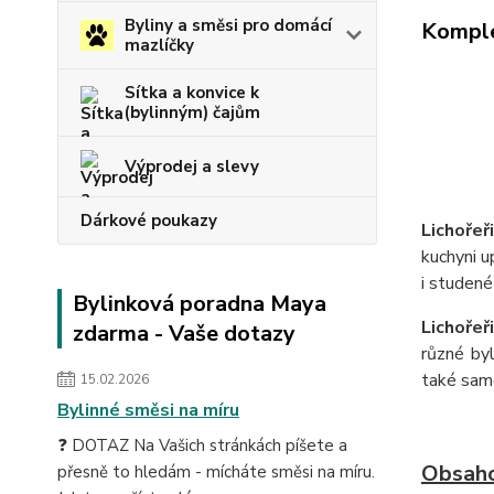
Byliny a směsi pro domácí
Komple
mazlíčky
Sítka a konvice k
(bylinným) čajům
Výprodej a slevy
Dárkové poukazy
Lichořeř
kuchyni u
i studené
Bylinková poradna Maya
Lichořeř
zdarma - Vaše dotazy
různé byl
také sam
15.02.2026
Bylinné směsi na míru
❓ DOTAZ Na Vašich stránkách píšete a
Obsaho
přesně to hledám - mícháte směsi na míru.