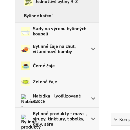
Jednotlivé byliny R-Z
Bylinné koření
Sady na výrobu bylinných
koupelí
Bylinné čaje na chuť,
vitamínové bomby
Černé čaje
Zelené čaje
Nabídka - lyofilizované
ovoce
Bylinné produkty - masti,
sirupy, tinktury, tobolky,
Kompl
gely, séra