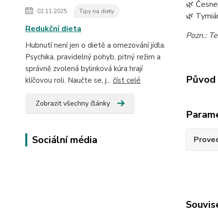
🌿 Česne
02.11.2025
Tipy na diety
🌿 Tymiá
Redukční dieta
Pozn.: Te
Hubnutí není jen o dietě a omezování jídla.
Psychika, pravidelný pohyb, pitný režim a
správně zvolená bylinková kúra hrají
Původ 
klíčovou roli. Naučte se, j...
číst celé
Zobrazit všechny články
Param
Sociální média
Prove
Souvise