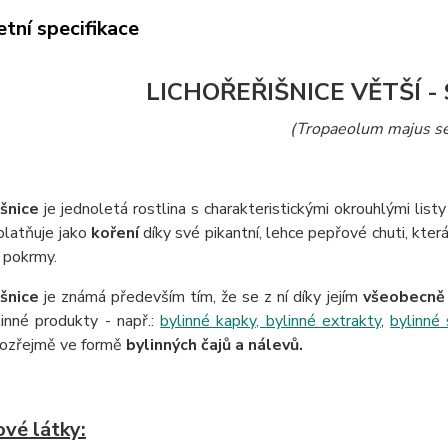
tní specifikace
LICHOŘEŘIŠNICE VĚTŠÍ -
(Tropaeolum majus s
išnice
je jednoletá rostlina s charakteristickými okrouhlými lis
platňuje jako
koření
díky své pikantní, lehce pepřové chuti, kte
 pokrmy.
išnice
je známá především tím, že se z ní díky jejím
všeobecně 
inné produkty - např.:
bylinné kapky,
bylinné extrakty
,
bylinné 
ozřejmě ve formě
bylinných čajů a nálevů.
vé látky: