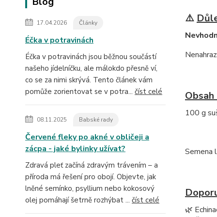
Blog
⚠️
Důle
17.04.2026
Články
Nevhodné
Éčka v potravinách
Nenahrazu
Éčka v potravinách jsou běžnou součástí
našeho jídelníčku, ale málokdo přesně ví,
co se za nimi skrývá. Tento článek vám
pomůže zorientovat se v potra...
číst celé
Obsah 
100 g suš
08.11.2025
Babské rady
Červené fleky po akné v obličeji a
zácpa - jaké bylinky užívat?
Semena li
Zdravá pleť začíná zdravým trávením – a
příroda má řešení pro obojí. Objevte, jak
lněné semínko, psyllium nebo kokosový
Doporu
olej pomáhají šetrně rozhýbat ...
číst celé
🌿 Echina