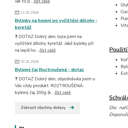
Jak to p...
číst celé
Gly
Cuc
11.01.2026
Fla
Bylinky na hojení po vyčištění dělohy -
Vit
kyretáž
❓ DOTAZ Dobrý den, byla jsem na
vyčištění dělohy, kyretáž. Jaké bylinky pít
Použití
na lepší ho...
číst celé
Koř
07.01.2026
Byl
Bylinný čaj Roztroušená - dotaz
Ext
❓ DOTAZ Dobrý den, objednávala jsem u
Vás vždy produkt: ROZTROUŠENÁ-
bylinný čaj 200g (k...
číst celé
Schvále
Dle naří
Zobrazit všechny dotazy
Doporučuj