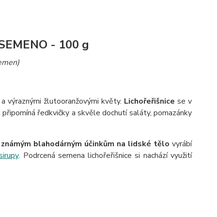
 SEMENO - 100 g
emen)
ty a výraznými žlutooranžovými květy.
Lichořeřišnice
se v
rá připomíná ředkvičky a skvěle dochutí saláty, pomazánky
známým blahodárným účinkům na lidské tělo
vyrábí
sirupy
. Podrcená semena lichořeřišnice si nachází využití