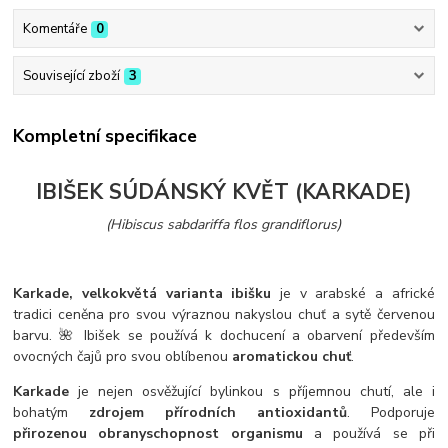
Komentáře
0
Související zboží
3
Kompletní specifikace
IBIŠEK SÚDÁNSKÝ KVĚT (KARKADE)
(Hibiscus sabdariffa flos grandiflorus)
Karkade, velkokvětá varianta ibišku
je v arabské a africké
tradici ceněna pro svou výraznou nakyslou chuť a sytě červenou
barvu. 🌺 Ibišek se používá k dochucení a obarvení především
ovocných čajů pro svou oblíbenou
aromatickou chuť
.
Karkade
je nejen osvěžující bylinkou s příjemnou chutí, ale i
bohatým
zdrojem přírodních antioxidantů
. Podporuje
přirozenou obranyschopnost organismu
a používá se při