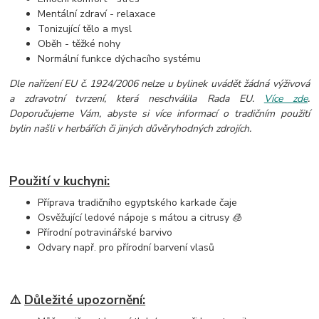
Mentální zdraví - relaxace
Tonizující tělo a mysl
Oběh - těžké nohy
Normální funkce dýchacího systému
Dle nařízení EU č. 1924/2006 nelze u bylinek uvádět žádná výživová
a zdravotní tvrzení, která neschválila Rada EU.
Více zde
.
Doporučujeme Vám, abyste si více informací o tradičním použití
bylin našli v herbářích či jiných důvěryhodných zdrojích.
Použití v kuchyni:
Příprava tradičního egyptského karkade čaje
Osvěžující ledové nápoje s mátou a citrusy 🧊
Přírodní potravinářské barvivo
Odvary např. pro přírodní barvení vlasů
⚠️
Důležité upozornění: