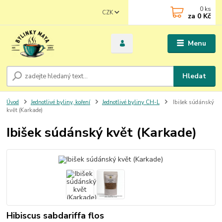
0
ks
CZK
za
0 Kč
Menu
Hledat
Úvod
Jednotlivé byliny, koření
Jednotlivé byliny CH-L
Ibišek súdánský
květ (Karkade)
Ibišek súdánský květ (Karkade)
Hibiscus sabdariffa flos