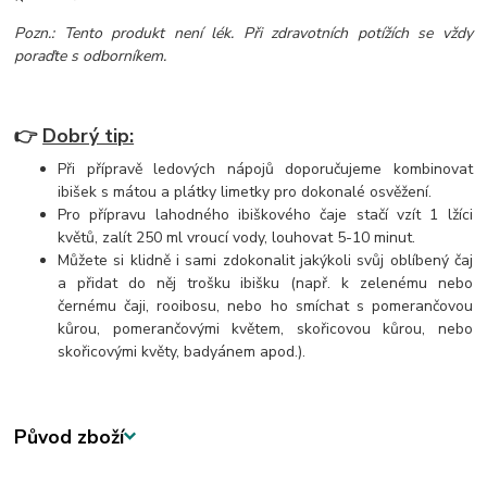
Pozn.: Tento produkt není lék. Při zdravotních potížích se vždy
poraďte s odborníkem.
👉
Dobrý tip:
Při přípravě ledových nápojů doporučujeme kombinovat
ibišek s mátou a plátky limetky pro dokonalé osvěžení.
Pro přípravu lahodného ibiškového čaje stačí vzít 1 lžíci
květů, zalít 250 ml vroucí vody, louhovat 5-10 minut.
Můžete si klidně i sami zdokonalit jakýkoli svůj oblíbený čaj
a přidat do něj trošku ibišku (např. k zelenému nebo
černému čaji, rooibosu, nebo ho smíchat s pomerančovou
kůrou, pomerančovými květem, skořicovou kůrou, nebo
skořicovými květy, badyánem apod.).
Původ zboží