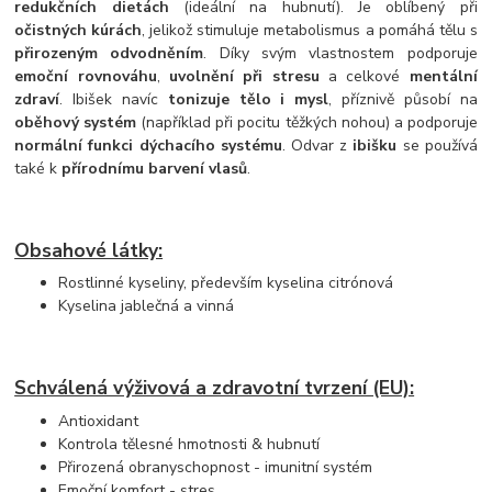
redukčních dietách
(ideální na hubnutí). Je oblíbený při
očistných kúrách
, jelikož stimuluje metabolismus a pomáhá tělu s
přirozeným odvodněním
. Díky svým vlastnostem podporuje
emoční rovnováhu
,
uvolnění při stresu
a celkové
mentální
zdraví
. Ibišek navíc
tonizuje tělo i mysl
, příznivě působí na
oběhový systém
(například při pocitu těžkých nohou) a podporuje
normální funkci dýchacího systému
. Odvar z
ibišku
se používá
také k
přírodnímu barvení vlasů
.
Obsahové látky:
Rostlinné kyseliny, především kyselina citrónová
Kyselina jablečná a vinná
Schválená výživová a zdravotní tvrzení (EU):
Antioxidant
Kontrola tělesné hmotnosti & hubnutí
Přirozená obranyschopnost - imunitní systém
Emoční komfort - stres