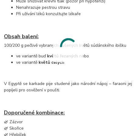
Může snižovat krevní tlak (pozor při hypotenzi)
Nenahrazuje pestrou stravu
Při užívání léků konzultujte lékaře
Obsah balení:
100/200 g pečlivě vybraných sušených květů súdánského ibišku
ve variantě buď
květů řezaných
nebo
ve variantě
květů celých
V Egyptě se karkade pije studené jako národní nápoj – faraoni jej
popíjeli pro osvěžení v poušti.
Doporučené kombinace:
🌿 Zázvor
🌿 Skořice
🌿 Hřebíček