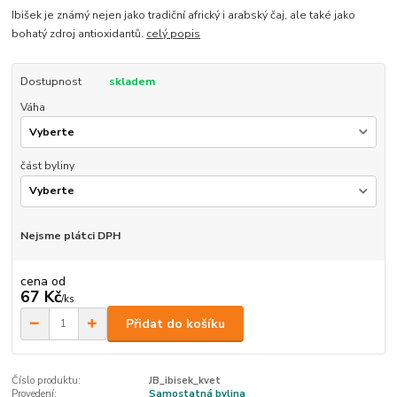
Ibišek je známý nejen jako tradiční africký i arabský čaj, ale také jako
bohatý zdroj antioxidantů.
celý popis
Dostupnost
skladem
Váha
část byliny
Nejsme plátci DPH
cena od
67 Kč
/
ks
Přidat do košíku
Číslo produktu:
JB_ibisek_kvet
Provedení:
Samostatná bylina