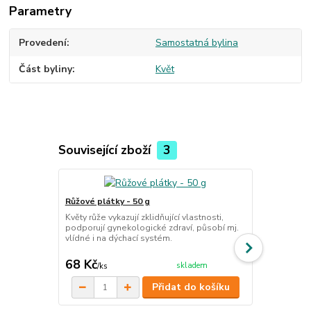
Parametry
Provedení
Samostatná bylina
Část byliny
Květ
Související zboží
3
Růžové plátky - 50 g
Máta peprná 
Květy růže vykazují zklidňující vlastnosti,
Máta je přír
podporují gynekologické zdraví, působí mj.
prospěšné úč
vlídné i na dýchací systém.
68 Kč
99 Kč
skladem
/
ks
/
ks
Přidat do košíku