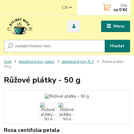
0
ks
CZK
za
0 Kč
Menu
Hledat
Úvod
Jednotlivé byliny, koření
Jednotlivé byliny R-Z
Růžové plátky -
50 g
Růžové plátky - 50 g
Rosa centifolia petala