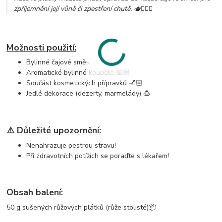
zpříjemnění její vůně či zpestření chutě. 🫖💆🏼‍♀️
Možnosti použití:
Bylinné čajové směsi
Aromatické bylinné koupele 🛀🏼
Součást kosmetických přípravků 💅🏼
Jedlé dekorace (dezerty, marmelády) 🍮
⚠️
Důležité upozornění:
Nenahrazuje pestrou stravu!
Při zdravotních potížích se poraďte s lékařem!
Obsah balení:
50 g sušených růžových plátků (růže stolisté)📦