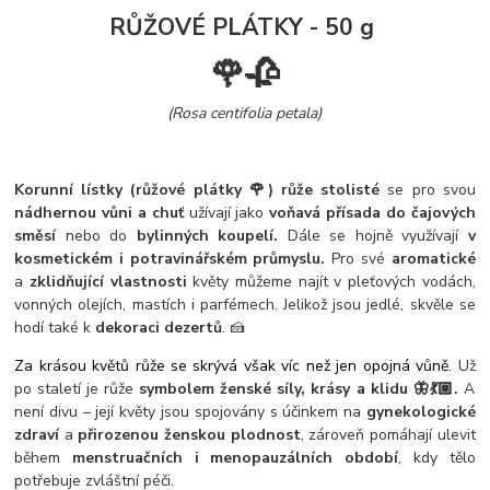
RŮŽOVÉ PLÁTKY - 50 g
🌹🥀
(Rosa centifolia petala)
Korunní lístky (růžové plátky 🌹) růže stolisté
se pro svou
nádhernou vůni a chuť
užívají jako
voňavá přísada do čajových
směsí
nebo do
bylinných koupelí.
Dále se hojně využívají
v
kosmetickém i potravinářském průmyslu.
Pro své
aromatické
a
zklidňující vlastnosti
květy můžeme najít v pleťových vodách,
vonných olejích, mastích i parfémech. Jelikož jsou jedlé, skvěle se
hodí také k
dekoraci dezertů
. 🍰
Za krásou květů růže se skrývá však víc než jen opojná vůně.
Už
po staletí je růže
symbolem ženské síly, krásy a klidu 🦋💃🏼.
A
není divu – její květy jsou spojovány s účinkem na
gynekologické
zdraví
a
přirozenou ženskou plodnost
, zároveň pomáhají ulevit
během
menstruačních i menopauzálních období
, kdy tělo
potřebuje zvláštní péči.