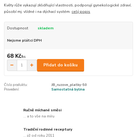
Květy růže vykazují zklidňující vlastnosti, podporují gynekologické zdraví,
působí mj. vlídné i na dýchací systém.
celý popis
Dostupnost
skladem
Nejsme plátci DPH
68 Kč
/
ks
Přidat do košíku
Číslo produktu:
JB_ruzove_platky-50
Provedení:
Samostatná bylina
Ručně míchané směsi
... a to vše na míru
Tradiční rodinné receptury
... již od roku 2011