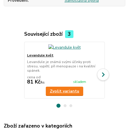
Provedení
Samostatná bylina
Související zboží
3
Levandule květ
Zelený čaj 
Levandule je známá svými účinky proti
Sypaný pravý
stresu, vypětí, při menopauze i na kvalitní
všechny milo
spánek.
kofeinu.
cena od
cena od
81 Kč
55 Kč
skladem
/
ks
/
ks
Zvolit variantu
Zboží zařazeno v kategoriích