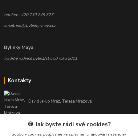
telefon: +420 730 249 327
email: info@bylinky-maya.cz
Bylinky Maya
tradiční rodinné bylinářství od roku 2011
Kontakty
David Jakub Mráz, Tereza Mrázová
info@bylinky-maya.cz
🍪 Jak byste rádi své cookies?
Soubory cookies používáme ke správnému fungování našeho e-