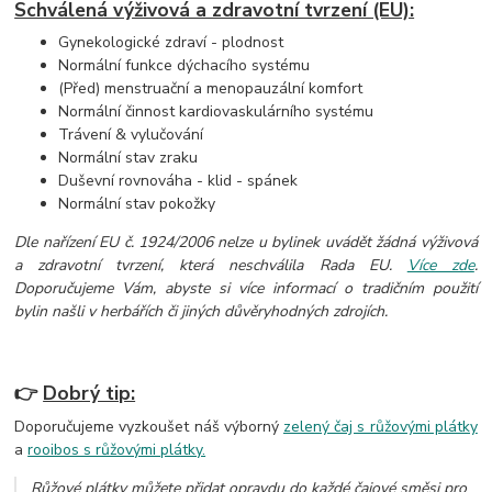
Schválená výživová a zdravotní tvrzení (EU):
Gynekologické zdraví - plodnost
Normální funkce dýchacího systému
(Před) menstruační a menopauzální komfort
Normální činnost kardiovaskulárního systému
Trávení & vylučování
Normální stav zraku
Duševní rovnováha - klid - spánek
Normální stav pokožky
Dle nařízení EU č. 1924/2006 nelze u bylinek uvádět žádná výživová
a zdravotní tvrzení, která neschválila Rada EU.
Více zde
.
Doporučujeme Vám, abyste si více informací o tradičním použití
bylin našli v herbářích či jiných důvěryhodných zdrojích.
👉
Dobrý tip:
Doporučujeme vyzkoušet náš výborný
zelený čaj s růžovými plátky
a
rooibos s růžovými plátky.
Růžové plátky můžete přidat opravdu do každé čajové směsi pro