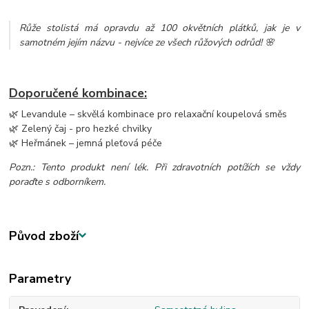
Růže stolistá má opravdu až 100 okvětních plátků, jak je v
samotném jejím názvu - nejvíce ze všech růžových odrůd! 🌸
Doporučené kombinace:
🌿 Levandule – skvělá kombinace pro relaxační koupelová směs
🌿 Zelený čaj - pro hezké chvilky
🌿 Heřmánek – jemná pleťová péče
Pozn.: Tento produkt není lék. Při zdravotních potížích se vždy
poraďte s odborníkem.
Původ zboží
Parametry