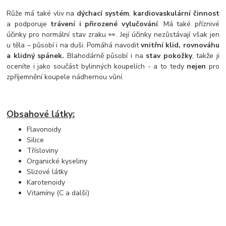
Růže má také vliv na
dýchací systém
,
kardiovaskulární činnost
a podporuje
trávení i přirozené vylučování
. Má také příznivé
účinky pro normální stav zraku 👀. Její účinky nezůstávají však jen
u těla – působí i na duši. Pomáhá navodit
vnitřní klid, rovnováhu
a klidný spánek.
Blahodárně působí i na
stav pokožky
, takže ji
oceníte i jako součást bylinných koupelích - a to tedy
nejen
pro
zpříjemnění koupele nádhernou vůní.
Obsahové látky:
Flavonoidy
Silice
Třísloviny
Organické kyseliny
Slizové látky
Karotenoidy
Vitamíny (C a další)