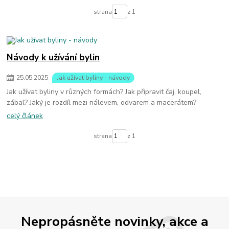
strana
z 1
Návody k užívání bylin
25
.
05
.
2025
Jak užívat byliny - návody
Jak užívat byliny v různých formách? Jak připravit čaj, koupel,
zábal? Jaký je rozdíl mezi nálevem, odvarem a macerátem?
celý článek
strana
z 1
Nepropásněte novinky, akce a