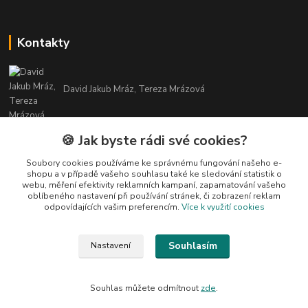
Kontakty
David Jakub Mráz, Tereza Mrázová
info@bylinky-maya.cz
🍪 Jak byste rádi své cookies?
Soubory cookies používáme ke správnému fungování našeho e-
shopu a v případě vašeho souhlasu také ke sledování statistik o
webu, měření efektivity reklamních kampaní, zapamatování vašeho
oblíbeného nastavení při používání stránek, či zobrazení reklam
odpovídajících vašim preferencím.
Více k využití cookies
Upravit sběr cookies.
Souhlasím
Nastavení
Všechny texty a fotografie u produktů jsou vlastnictvím BYLINKY MAYA. Nelze
je bez souhlasu kopírovat ani publikovat!
Souhlas můžete odmítnout
zde
.
Vytvořeno na
Eshop-rychle.cz