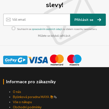
slevy!
Přihlásit se
Souhlasím se
zpracováním osobních údajů
za účelem rozesílky newsletteru.
Můžete se kdykoli odhlásit.
Informace pro zákazníky
O nás
Bylinková poradna MAYA 📚
🗞️
Vše o nákupu
Obchodní podmínky