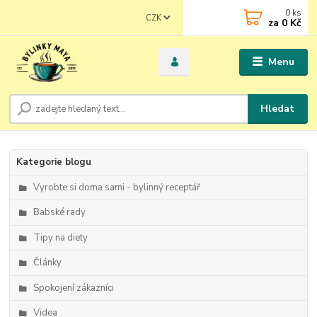
0
ks
CZK
za
0 Kč
Menu
Hledat
Kategorie blogu
Vyrobte si doma sami - bylinný receptář
Babské rady
Tipy na diety
Články
Spokojení zákazníci
Videa