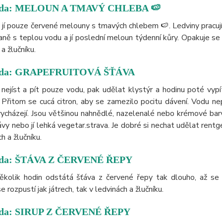
da:
MELOUN A TMAVÝ CHLEBA 🍉
jí pouze červené melouny s tmavých chlebem 🍉. Ledviny pracují 
aně s teplou vodu a jí poslední meloun týdenní kůry. Opakuje se 
a žlučníku.
toda: GRAPEFRUITOVÁ ŠŤÁVA
nejíst a pít pouze vodu, pak udělat klystýr a hodinu poté vypí
 Přitom se cucá citron, aby se zamezilo pocitu dávení. Vodu ne
cházejí. Jsou většinou nahnědlé, nazelenalé nebo krémové barvy
vy nebo jí lehká vegetar.strava. Je dobré si nechat udělat rentg
h a žlučníku.
oda: ŠTÁVA Z ČERVENÉ ŘEPY
několik hodin odstátá šťáva z červené řepy tak dlouho, až s
 rozpustí jak játrech, tak v ledvinách a žlučníku.
oda: SIRUP Z ČERVENÉ ŘEPY