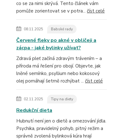
co se za nimi skrývá. Tento článek vám
pomůže zorientovat se v potra...
číst celé
08.11.2025
Babské rady
Červené fleky po akné v obličeji a
zácpa - jaké bylinky užívat?
Zdravá pleť začíná zdravým trávením – a
příroda má řešení pro obojí. Objevte, jak
lněné semínko, psyllium nebo kokosový
olej pomáhají šetrně rozhýbat ...
číst celé
02.11.2025
Tipy na diety
Redukční dieta
Hubnutí není jen o dietě a omezování jídla.
Psychika, pravidelný pohyb, pitný režim a
správně zvolená bylinková kúra hrají