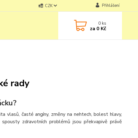
Přihlášení
CZK
0
ks
za
0 Kč
ké rady
ácku?
ita vlasů, časté angíny, změny na nehtech, bolest hlavy,
m spousty zdravotních problémů jsou překvapivě právě