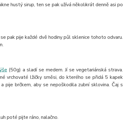
ikne hustý sirup, ten se pak užívá několikrát denně asi po
 se pak pije každé dvě hodiny půl sklenice tohoto odvaru.
n.
ýše
(50g) a sladí se medem. Jí se vegetariánská strava.
né vrchovaté lžičky směsi, do kterého se přidá 5 kapek
á a pije brčkem, aby se nepoškodila zubní sklovina. Čaj s
h poté pijte ráno, nalačno.