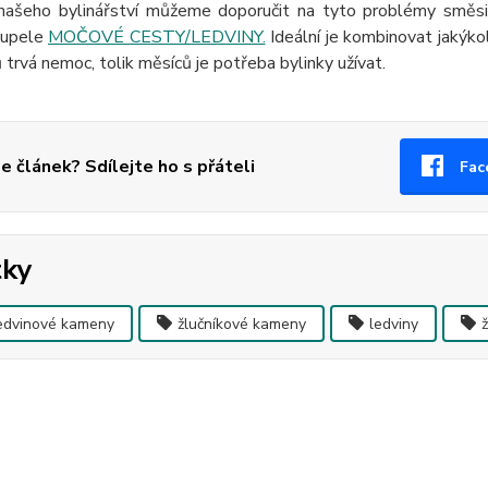
našeho bylinářství můžeme doporučit na tyto problémy směs
oupele
MOČOVÉ CESTY/LEDVINY.
Ideální je kombinovat jakýkol
ů trvá nemoc, tolik měsíců je potřeba bylinky užívat.
se článek? Sdílejte ho s přáteli
Fac
tky
edvinové kameny
žlučníkové kameny
ledviny
ž