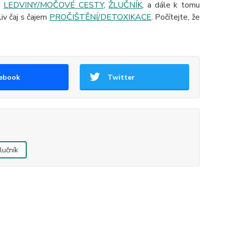
i
LEDVINY/MOČOVÉ CESTY
,
ŽLUČNÍK
, a dále k tomu
iv čaj s čajem
PROČIŠTĚNÍ/DETOXIKACE
. Počítejte, že
ebook
Twitter
lučník