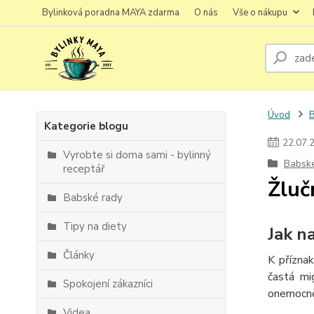
Bylinková poradna MAYA zdarma
O nás
Vše o nákupu
Úvod
Kategorie blogu
22
.
07
.
Vyrobte si doma sami - bylinný
Babsk
receptář
Žluč
Babské rady
Tipy na diety
Jak n
Články
K příznak
častá mi
Spokojení zákazníci
onemocně
Videa