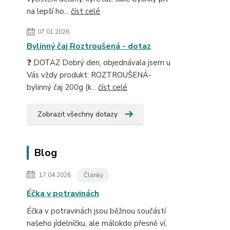
na lepší ho...
číst celé
07.01.2026
Bylinný čaj Roztroušená - dotaz
❓ DOTAZ Dobrý den, objednávala jsem u
Vás vždy produkt: ROZTROUŠENÁ-
bylinný čaj 200g (k...
číst celé
Zobrazit všechny dotazy
Blog
17.04.2026
Články
Éčka v potravinách
Éčka v potravinách jsou běžnou součástí
našeho jídelníčku, ale málokdo přesně ví,