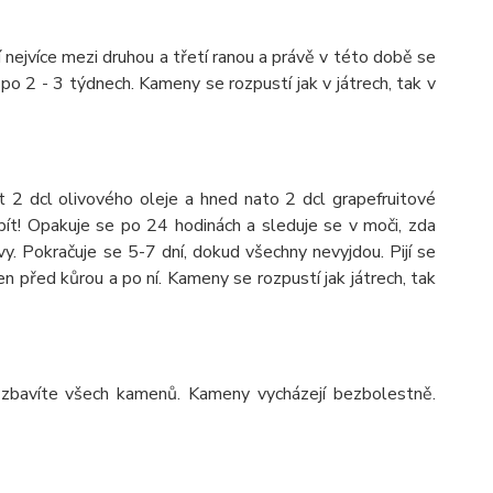
nejvíce mezi druhou a třetí ranou a právě v této době se
po 2 - 3 týdnech. Kameny se rozpustí jak v játrech, tak v
t 2 dcl olivového oleje a hned nato 2 dcl grapefruitové
pít! Opakuje se po 24 hodinách a sleduje se v moči, zda
. Pokračuje se 5-7 dní, dokud všechny nevyjdou. Pijí se
en před kůrou a po ní. Kameny se rozpustí jak játrech, tak
e zbavíte všech kamenů. Kameny vycházejí bezbolestně.