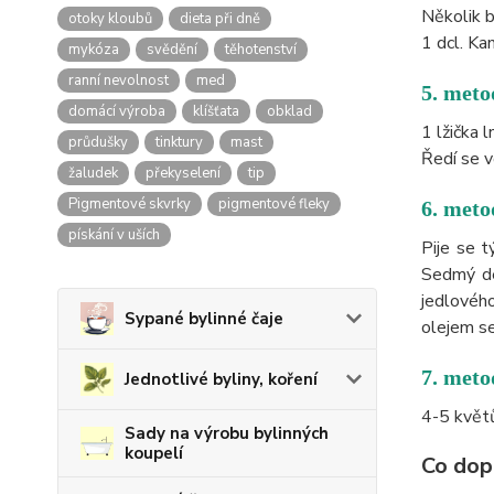
Několik b
otoky kloubů
dieta při dně
1 dcl. Ka
mykóza
svědění
těhotenství
ranní nevolnost
med
5. met
domácí výroba
klíšťata
obklad
1 lžička 
průdušky
tinktury
mast
Ředí se v
žaludek
překyselení
tip
Pigmentové skvrky
pigmentové fleky
6. met
pískání v uších
Pije se t
Sedmý de
jedlového
Sypané bylinné čaje
olejem se
7. me
Jednotlivé byliny, koření
4-5 květů
Sady na výrobu bylinných
koupelí
Co dop