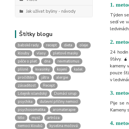
1. meto
Jak užívat byliny - návody
Týden se 
sedí ve v
ledvinách 
Štítky blogu
2. me
babské rady
recept
dieta
oleje
24 hodin 
klouby
vlasy
pleťové masky
šťávy. 🧉
péče o pleť
dna
revmatismus
kameny vy
plísně
kvasinky
kojení
kašel
pouze šťá
pročištění
játra
alergie
v ledvinác
zásaditost
Recept
3. met
Lišejník islandský
Domácí sirup
psychika
duševní příčiny nemocí
Pije se 
Kameny se
psychosomatika
aromaterapie
tělo
mysl
artróza
4. met
nemoci kloubů
kyselina močová