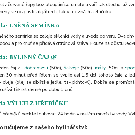
ulv červené řepy bez oloupání se umele a vaří tak dlouho, až vzn
meny se rozpustí jak játrech, tak v ledvinách a žlučníku.
oda: LNĚNÁ SEMÍNKA
lněného semínka se zaleje sklenicí vody a uvede do varu. Dva dny
odou a pro chuť se přidává citrónová šťáva. Pouze na očistu ledvi
oda: BYLINNÝ ČAJ 🌿
ýden čaj z :
dobromysli
(50g),
šalvěje
(50g),
máty
(50g) a
spor
n 30 minut před jídlem se vypije asi 1,5 dcl tohoto čaje z jed
 oleje (olej ze sibiřské jedle, tzv.pichtový). Dobře se promích
 užívá třikrát denně po dobu 5 dnů.
toda VÝLUH Z HŘEBÍČKU
 hřebíčků nechte louhovat 24 hodin v malém množství vody. Výlu
oručujeme z našeho bylinářství: