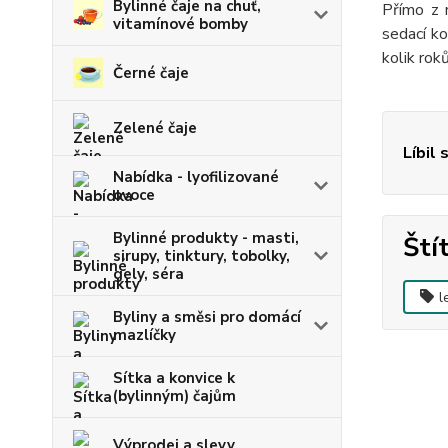
Bylinné čaje na chuť,
Přímo z 
vitamínové bomby
sedací k
kolik rok
Černé čaje
Zelené čaje
Líbil 
Nabídka - lyofilizované
ovoce
Bylinné produkty - masti,
Ští
sirupy, tinktury, tobolky,
gely, séra
l
Byliny a směsi pro domácí
mazlíčky
Sítka a konvice k
(bylinným) čajům
Výprodej a slevy