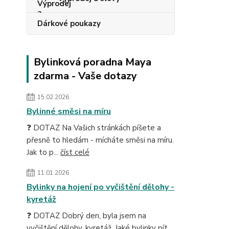
Dárkové poukazy
Bylinková poradna Maya
zdarma - Vaše dotazy
15.02.2026
Bylinné směsi na míru
❓ DOTAZ Na Vašich stránkách píšete a
přesně to hledám - mícháte směsi na míru.
Jak to p...
číst celé
11.01.2026
Bylinky na hojení po vyčištění dělohy -
kyretáž
❓ DOTAZ Dobrý den, byla jsem na
vyčištění dělohy, kyretáž. Jaké bylinky pít