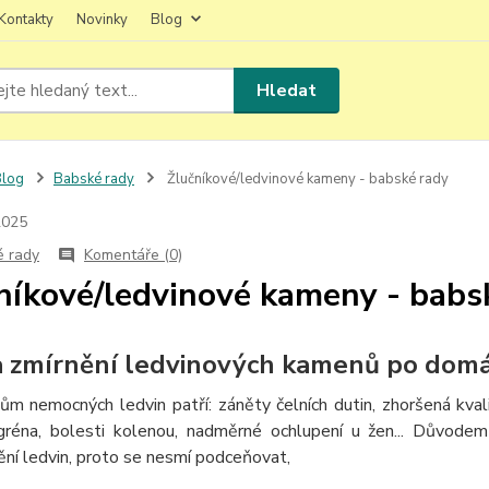
Kontakty
Novinky
Blog
Hledat
Blog
Babské rady
Žlučníkové/ledvinové kameny - babské rady
2025
é rady
Komentáře (0)
níkové/ledvinové kameny - babs
a zmírnění ledvinových kamenů po dom
ům nemocných ledvin patří: záněty čelních dutin, zhoršená kval
gréna, bolesti kolenou, nadměrné ochlupení u žen... Důvode
ní ledvin, proto se nesmí podceňovat,