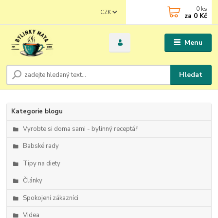
0
ks
CZK
za
0 Kč
Menu
Hledat
Kategorie blogu
Vyrobte si doma sami - bylinný receptář
Babské rady
Tipy na diety
Články
Spokojení zákazníci
Videa