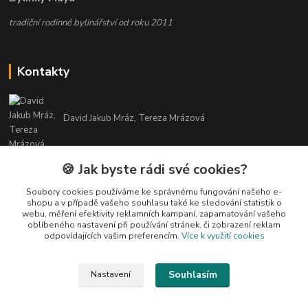
tradiční rodinné bylinářství od roku 2011
Kontakty
David Jakub Mráz, Tereza Mrázová
info@bylinky-maya.cz
🍪 Jak byste rádi své cookies?
Soubory cookies používáme ke správnému fungování našeho e-
shopu a v případě vašeho souhlasu také ke sledování statistik o
webu, měření efektivity reklamních kampaní, zapamatování vašeho
oblíbeného nastavení při používání stránek, či zobrazení reklam
odpovídajících vašim preferencím.
Více k využití cookies
Upravit sběr cookies.
Souhlasím
Nastavení
Všechny texty a fotografie u produktů jsou vlastnictvím BYLINKY MAYA. Nelze