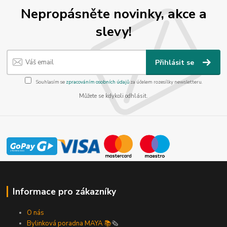
Nepropásněte novinky, akce a
slevy!
Přihlásit se
Souhlasím se
zpracováním osobních údajů
za účelem rozesílky newsletteru.
Můžete se kdykoli odhlásit.
Informace pro zákazníky
O nás
Bylinková poradna MAYA 📚
🗞️