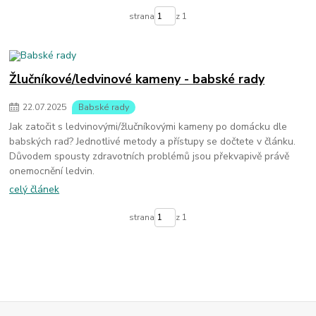
strana
z 1
Žlučníkové/ledvinové kameny - babské rady
22
.
07
.
2025
Babské rady
Jak zatočit s ledvinovými/žlučníkovými kameny po domácku dle
babských rad? Jednotlivé metody a přístupy se dočtete v článku.
Důvodem spousty zdravotních problémů jsou překvapivě právě
onemocnění ledvin.
celý článek
strana
z 1