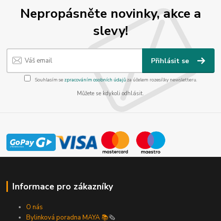
Nepropásněte novinky, akce a
slevy!
Přihlásit se
Souhlasím se
zpracováním osobních údajů
za účelem rozesílky newsletteru.
Můžete se kdykoli odhlásit.
Informace pro zákazníky
O nás
Bylinková poradna MAYA 📚
🗞️