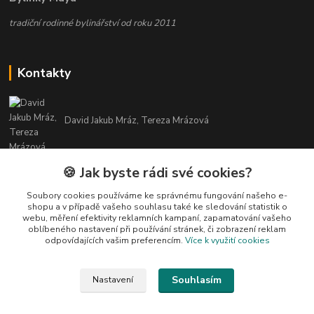
tradiční rodinné bylinářství od roku 2011
Kontakty
David Jakub Mráz, Tereza Mrázová
info@bylinky-maya.cz
🍪 Jak byste rádi své cookies?
Soubory cookies používáme ke správnému fungování našeho e-
shopu a v případě vašeho souhlasu také ke sledování statistik o
webu, měření efektivity reklamních kampaní, zapamatování vašeho
oblíbeného nastavení při používání stránek, či zobrazení reklam
odpovídajících vašim preferencím.
Více k využití cookies
Upravit sběr cookies.
Souhlasím
Nastavení
Všechny texty a fotografie u produktů jsou vlastnictvím BYLINKY MAYA. Nelze