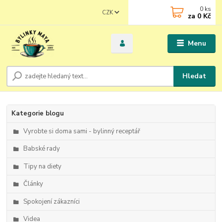
0
ks
CZK
za
0 Kč
Menu
Hledat
Kategorie blogu
Vyrobte si doma sami - bylinný receptář
Babské rady
Tipy na diety
Články
Spokojení zákazníci
Videa