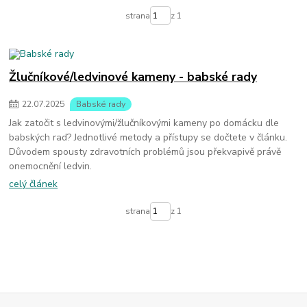
strana
z 1
Žlučníkové/ledvinové kameny - babské rady
22
.
07
.
2025
Babské rady
Jak zatočit s ledvinovými/žlučníkovými kameny po domácku dle
babských rad? Jednotlivé metody a přístupy se dočtete v článku.
Důvodem spousty zdravotních problémů jsou překvapivě právě
onemocnění ledvin.
celý článek
strana
z 1