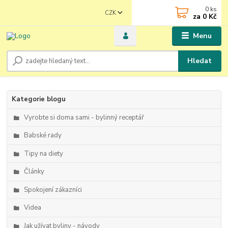
0
ks
CZK
za
0 Kč
Menu
Hledat
Kategorie blogu
Vyrobte si doma sami - bylinný receptář
Babské rady
Tipy na diety
Články
Spokojení zákazníci
Videa
Jak užívat byliny - návody