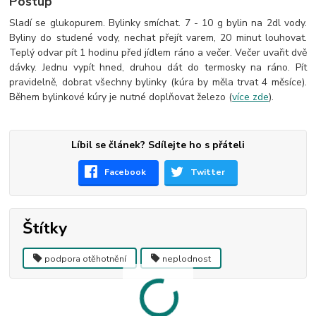
Postup
Sladí se glukopurem. Bylinky smíchat. 7 - 10 g bylin na 2dl vody.
Byliny do studené vody, nechat přejít varem, 20 minut louhovat.
Teplý odvar pít 1 hodinu před jídlem ráno a večer. Večer uvařit dvě
dávky. Jednu vypít hned, druhou dát do termosky na ráno. Pít
pravidelně, dobrat všechny bylinky (kúra by měla trvat 4 měsíce).
Během bylinkové kúry je nutné doplňovat železo (
více zde
).
Líbil se článek? Sdílejte ho s přáteli
Facebook
Twitter
Štítky
podpora otěhotnění
neplodnost