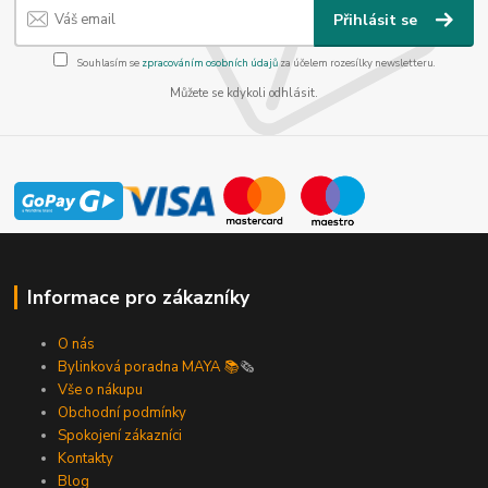
Přihlásit se
Souhlasím se
zpracováním osobních údajů
za účelem rozesílky newsletteru.
Můžete se kdykoli odhlásit.
Informace pro zákazníky
O nás
Bylinková poradna MAYA 📚
🗞️
Vše o nákupu
Obchodní podmínky
Spokojení zákazníci
Kontakty
Blog