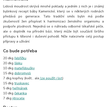
Lidová moudrost skrývá mnohé poklady a jedním z nich je i známý
bylinkový recept báby Kamenické, který se v některých rodinách
předává po generace. Tato tradiční směs bylin má podle
zkušeností žen přispívat k harmonizaci ženského organismu a
podpoře plodnosti. Nejedná se o náhradu odborné lékařské péče,
ale o doplněk na přírodní bázi, který může být součástí širšího
přístupu k tělesné i duševní pohodě. Níže naleznete celý postup
přípravy a užívání.
Co bude potřeba
20 dkg
řebříčku
20 dkg
šípku
10 dkg
mateřídoušky
15 dkg
dobromysli
7 dkg kopřivy (květ... ale
lze použít i list
)
15 dkg
truskavec
5 dkg
heřmánek
10 dkg
čekanka
7 dkg
jitrocele