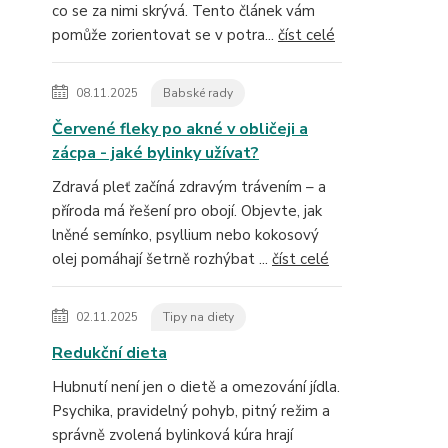
co se za nimi skrývá. Tento článek vám
pomůže zorientovat se v potra...
číst celé
08.11.2025
Babské rady
Červené fleky po akné v obličeji a
zácpa - jaké bylinky užívat?
Zdravá pleť začíná zdravým trávením – a
příroda má řešení pro obojí. Objevte, jak
lněné semínko, psyllium nebo kokosový
olej pomáhají šetrně rozhýbat ...
číst celé
02.11.2025
Tipy na diety
Redukční dieta
Hubnutí není jen o dietě a omezování jídla.
Psychika, pravidelný pohyb, pitný režim a
správně zvolená bylinková kúra hrají