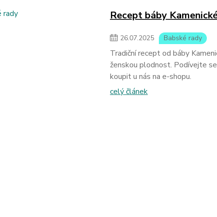
Recept báby Kamenické
26
.
07
.
2025
Babské rady
Tradiční recept od báby Kameni
ženskou plodnost. Podívejte se,
koupit u nás na e-shopu.
celý článek