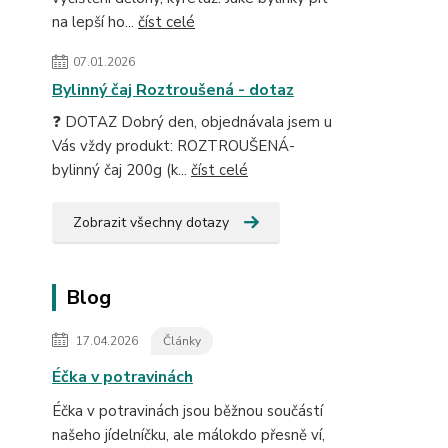
na lepší ho...
číst celé
07.01.2026
Bylinný čaj Roztroušená - dotaz
❓ DOTAZ Dobrý den, objednávala jsem u
Vás vždy produkt: ROZTROUŠENÁ-
bylinný čaj 200g (k...
číst celé
Zobrazit všechny dotazy
Blog
17.04.2026
Články
Éčka v potravinách
Éčka v potravinách jsou běžnou součástí
našeho jídelníčku, ale málokdo přesně ví,