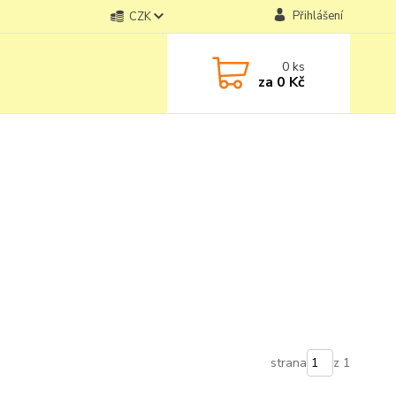
Přihlášení
CZK
0
ks
za
0 Kč
strana
z 1