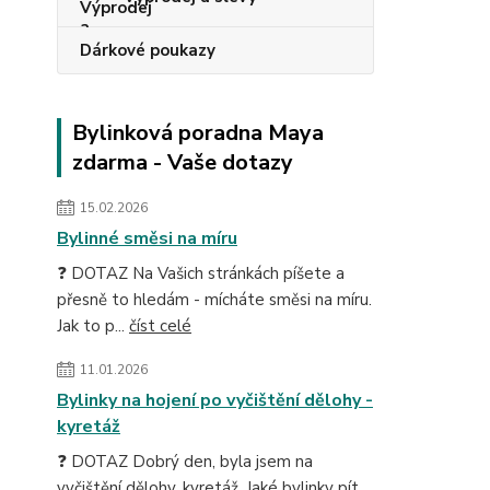
Dárkové poukazy
Bylinková poradna Maya
zdarma - Vaše dotazy
15.02.2026
Bylinné směsi na míru
❓ DOTAZ Na Vašich stránkách píšete a
přesně to hledám - mícháte směsi na míru.
Jak to p...
číst celé
11.01.2026
Bylinky na hojení po vyčištění dělohy -
kyretáž
❓ DOTAZ Dobrý den, byla jsem na
vyčištění dělohy, kyretáž. Jaké bylinky pít