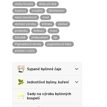
otoky kloubů
dieta při dně
mykóza
svědění
těhotenství
ranní nevolnost
med
domácí výroba
klíšťata
obklad
průdušky
tinktury
mast
žaludek
překyselení
tip
Pigmentové skvrky
pigmentové fleky
pískání v uších
Sypané bylinné čaje
Jednotlivé byliny, koření
Sady na výrobu bylinných
koupelí