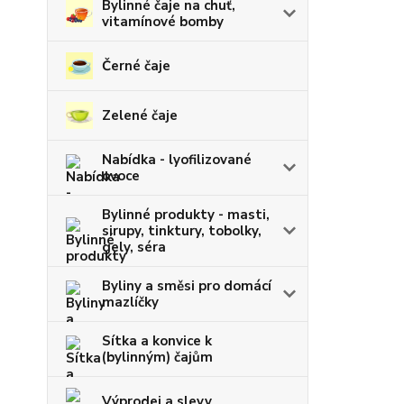
Bylinné čaje na chuť,
vitamínové bomby
Černé čaje
Zelené čaje
Nabídka - lyofilizované
ovoce
Bylinné produkty - masti,
sirupy, tinktury, tobolky,
gely, séra
Byliny a směsi pro domácí
mazlíčky
Sítka a konvice k
(bylinným) čajům
Výprodej a slevy