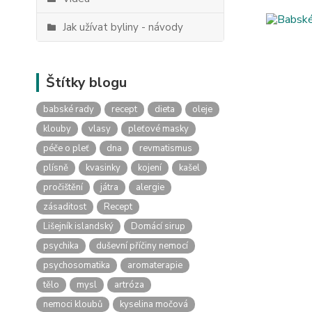
Jak užívat byliny - návody
Štítky blogu
babské rady
recept
dieta
oleje
klouby
vlasy
pleťové masky
péče o pleť
dna
revmatismus
plísně
kvasinky
kojení
kašel
pročištění
játra
alergie
zásaditost
Recept
Lišejník islandský
Domácí sirup
psychika
duševní příčiny nemocí
psychosomatika
aromaterapie
tělo
mysl
artróza
nemoci kloubů
kyselina močová