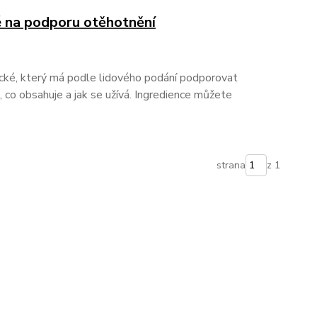
 na podporu otěhotnění
cké, který má podle lidového podání podporovat
 co obsahuje a jak se užívá. Ingredience můžete
strana
z 1