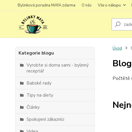
Bylinková poradna MAYA zdarma
O nás
Vše o nákupu
Úvod
Kategorie blogu
Blog
Vyrobte si doma sami - bylinný
receptář
Počtětě s
Babské rady
Tipy na diety
Nejn
Články
Spokojení zákazníci
Videa