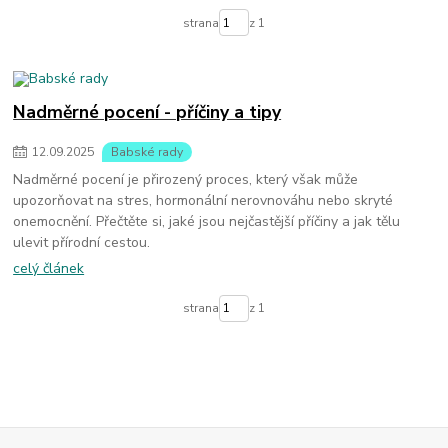
strana
z 1
Nadměrné pocení - příčiny a tipy
12
.
09
.
2025
Babské rady
Nadměrné pocení je přirozený proces, který však může
upozorňovat na stres, hormonální nerovnováhu nebo skryté
onemocnění. Přečtěte si, jaké jsou nejčastější příčiny a jak tělu
ulevit přírodní cestou.
celý článek
strana
z 1