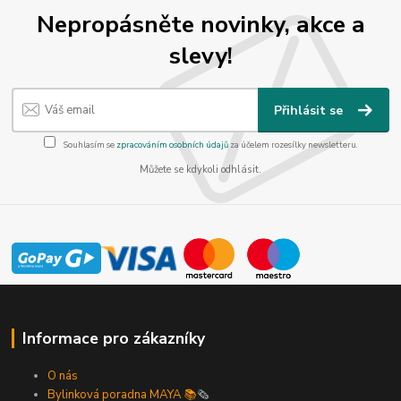
Nepropásněte novinky, akce a
slevy!
Přihlásit se
Souhlasím se
zpracováním osobních údajů
za účelem rozesílky newsletteru.
Můžete se kdykoli odhlásit.
Informace pro zákazníky
O nás
Bylinková poradna MAYA 📚
🗞️