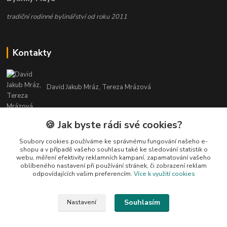
tradiční rodinné bylinářství od roku 2011
Kontakty
David Jakub Mráz, Tereza Mrázová
info@bylinky-maya.cz
🍪 Jak byste rádi své cookies?
Soubory cookies používáme ke správnému fungování našeho e-
shopu a v případě vašeho souhlasu také ke sledování statistik o
webu, měření efektivity reklamních kampaní, zapamatování vašeho
oblíbeného nastavení při používání stránek, či zobrazení reklam
odpovídajících vašim preferencím.
Více k využití cookies
Upravit sběr cookies.
Souhlasím
Nastavení
Všechny texty a fotografie u produktů jsou vlastnictvím BYLINKY MAYA. Nelze