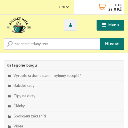
0
ks
CZK
za
0 Kč
Menu
Hledat
Kategorie blogu
Vyrobte si doma sami - bylinný receptář
Babské rady
Tipy na diety
Články
Spokojení zákazníci
Videa