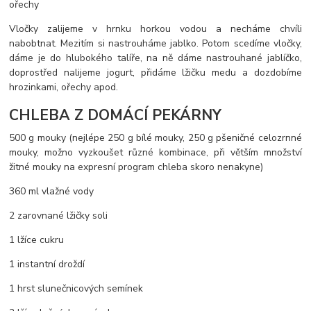
ořechy
Vločky zalijeme v hrnku horkou vodou a necháme chvíli
nabobtnat. Mezitím si nastrouháme jablko. Potom scedíme vločky,
dáme je do hlubokého talíře, na ně dáme nastrouhané jablíčko,
doprostřed nalijeme jogurt, přidáme lžičku medu a dozdobíme
hrozinkami, ořechy apod.
CHLEBA Z DOMÁCÍ PEKÁRNY
500 g mouky (nejlépe 250 g bílé mouky, 250 g pšeničné celozrnné
mouky, možno vyzkoušet různé kombinace, při větším množství
žitné mouky na expresní program chleba skoro nenakyne)
360 ml vlažné vody
2 zarovnané lžičky soli
1 lžíce cukru
1 instantní droždí
1 hrst slunečnicových semínek