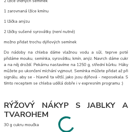
2 lžíce lněných semínek
1 zarovnaná lžíce kmínu
1 lžička anýzu
2 lžičky sušené syrovátky (není nutné)
možno přidat trochu dýňových semínek
Do nádoby na chleba dáme vlažnou vodu a sůl, teprve poté
přidáme mouku, semínka, syrovátku, kmín, anýz. Navrch dáme cukr
a na něj droždí. Pekárnu nastavíme na 1250 g, střední kůrku. Háky
můžete po ukončení míchání vyjmout. Semínka můžete přidat až při
signálu, aby se - hlavně ta větší, jako jsou dýňová - neposekala. S
tímto receptem se chleba udělá dobře i v expresním programu :)
RÝŽOVÝ NÁKYP S JABLKY A
TVAROHEM
30 g cukru moučka