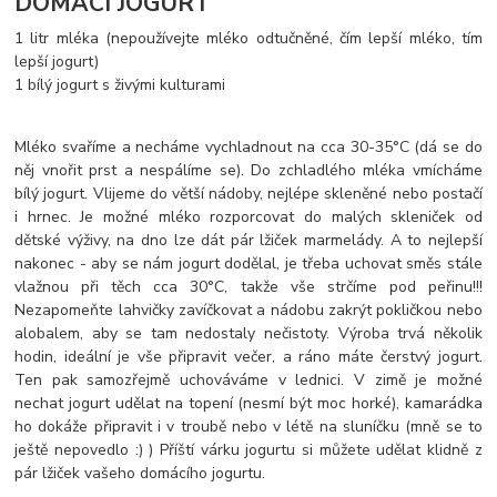
DOMÁCÍ JOGURT
1 litr mléka (nepoužívejte mléko odtučněné, čím lepší mléko, tím
lepší jogurt)
1 bílý jogurt s živými kulturami
Mléko svaříme a necháme vychladnout na cca 30-35°C (dá se do
něj vnořit prst a nespálíme se). Do zchladlého mléka vmícháme
bílý jogurt. Vlijeme do větší nádoby, nejlépe skleněné nebo postačí
i hrnec. Je možné mléko rozporcovat do malých skleniček od
dětské výživy, na dno lze dát pár lžiček marmelády. A to nejlepší
nakonec - aby se nám jogurt dodělal, je třeba uchovat směs stále
vlažnou při těch cca 30°C, takže vše strčíme pod peřinu!!!
Nezapomeňte lahvičky zavíčkovat a nádobu zakrýt pokličkou nebo
alobalem, aby se tam nedostaly nečistoty. Výroba trvá několik
hodin, ideální je vše připravit večer, a ráno máte čerstvý jogurt.
Ten pak samozřejmě uchováváme v lednici. V zimě je možné
nechat jogurt udělat na topení (nesmí být moc horké), kamarádka
ho dokáže připravit i v troubě nebo v létě na sluníčku (mně se to
ještě nepovedlo :) ) Příští várku jogurtu si můžete udělat klidně z
pár lžiček vašeho domácího jogurtu.