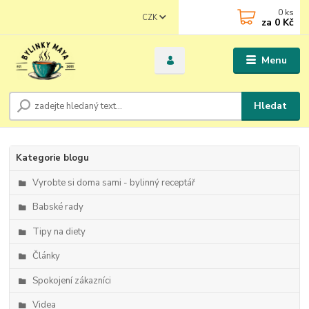
0
ks
CZK
za
0 Kč
Menu
Hledat
Kategorie blogu
Vyrobte si doma sami - bylinný receptář
Babské rady
Tipy na diety
Články
Spokojení zákazníci
Videa