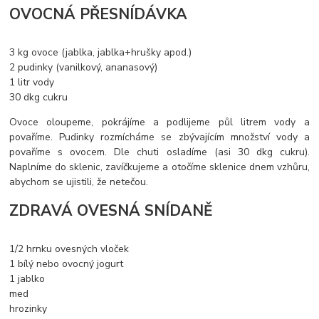
OVOCNÁ PŘESNÍDÁVKA
3 kg ovoce (jablka, jablka+hrušky apod.)
2 pudinky (vanilkový, ananasový)
1 litr vody
30 dkg cukru
Ovoce oloupeme, pokrájíme a podlijeme půl litrem vody a
povaříme. Pudinky rozmícháme se zbývajícím množství vody a
povaříme s ovocem. Dle chuti osladíme (asi 30 dkg cukru).
Naplníme do sklenic, zavíčkujeme a otočíme sklenice dnem vzhůru,
abychom se ujistili, že netečou.
ZDRAVÁ OVESNÁ SNÍDANĚ
1/2 hrnku ovesných vloček
1 bílý nebo ovocný jogurt
1 jablko
med
hrozinky