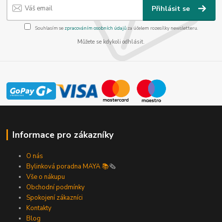
Přihlásit se
Souhlasím se
zpracováním osobních údajů
za účelem rozesílky newsletteru.
Můžete se kdykoli odhlásit.
Informace pro zákazníky
O nás
Bylinková poradna MAYA 📚
🗞️
Vše o nákupu
Obchodní podmínky
Spokojení zákazníci
Kontakty
Blog