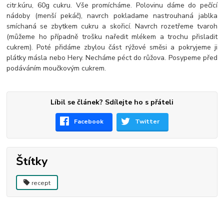
citr.kúru, 60g cukru. Vše promícháme. Polovinu dáme do pečící
nádoby (menší pekáč), navrch pokladame nastrouhaná jablka
smíchaná se zbytkem cukru a skořicí. Navrch rozetřeme tvaroh
(můžeme ho případně trošku naředit mlékem a trochu přisladit
cukrem). Poté přidáme zbylou část rýžové směsi a pokryjeme ji
plátky másla nebo Hery. Necháme péct do růžova. Posypeme před
podáváním moučkovým cukrem.
Líbil se článek? Sdílejte ho s přáteli
Facebook
Twitter
Štítky
recept