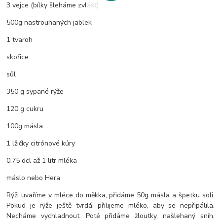
3 vejce (bílky šleháme zvlášť)
500g nastrouhaných jablek
1 tvaroh
skořice
sůl
350 g sypané rýže
120 g cukru
100g másla
1 lžičky citrónové kúry
0,75 dcl až 1 litr mléka
máslo nebo Hera
Rýži uvaříme v mléce do měkka, přidáme 50g másla a špetku soli.
Pokud je rýže ještě tvrdá, přilijeme mléko, aby se nepřipálila.
Necháme vychladnout. Poté přidáme žloutky, našlehaný sníh,