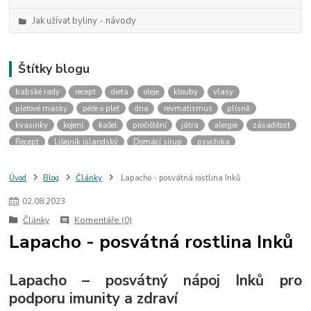
Jak užívat byliny - návody
Štítky blogu
babské rady
recept
dieta
oleje
klouby
vlasy
pleťové masky
péče o pleť
dna
revmatismus
plísně
kvasinky
kojení
kašel
pročištění
játra
alergie
zásaditost
Recept
Lišejník islandský
Domácí sirup
psychika
duševní příčiny nemocí
psychosomatika
aromaterapie
tělo
mysl
artróza
nemoci kloubů
kyselina močová
otoky kloubů
Úvod
Blog
Články
Lapacho - posvátná rostlina Inků
dieta při dně
mykóza
svědění
těhotenství
ranní nevolnost
02
.
08
.
2023
med
domácí výroba
klíšťata
obklad
průdušky
tinktury
Články
Komentáře (0)
mast
žaludek
překyselení
tip
Pigmentové skvrky
Lapacho - posvátná rostlina Inků
pigmentové fleky
pískání v uších
Lapacho – posvátný nápoj Inků pro
podporu imunity a zdraví