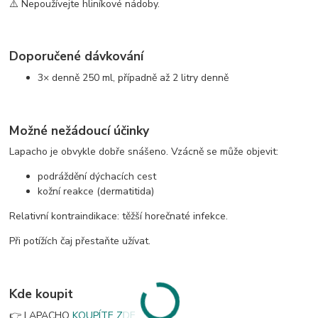
⚠️ Nepoužívejte hliníkové nádoby.
Doporučené dávkování
3× denně 250 ml, případně až 2 litry denně
Možné nežádoucí účinky
Lapacho je obvykle dobře snášeno. Vzácně se může objevit:
podráždění dýchacích cest
kožní reakce (dermatitida)
Relativní kontraindikace: těžší horečnaté infekce.
Při potížích čaj přestaňte užívat.
Kde koupit
👉 LAPACHO
KOUPÍTE ZDE