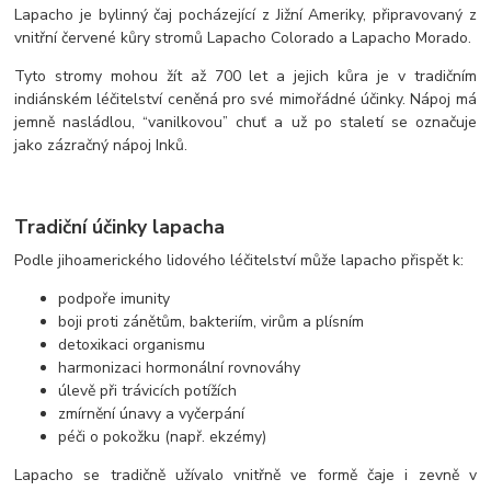
Lapacho je bylinný čaj pocházející z Jižní Ameriky, připravovaný z
vnitřní červené kůry stromů Lapacho Colorado a Lapacho Morado.
Tyto stromy mohou žít až 700 let a jejich kůra je v tradičním
indiánském léčitelství ceněná pro své mimořádné účinky. Nápoj má
jemně nasládlou, “vanilkovou” chuť a už po staletí se označuje
jako zázračný nápoj Inků.
Tradiční účinky lapacha
Podle jihoamerického lidového léčitelství může lapacho přispět k:
podpoře imunity
boji proti zánětům, bakteriím, virům a plísním
detoxikaci organismu
harmonizaci hormonální rovnováhy
úlevě při trávicích potížích
zmírnění únavy a vyčerpání
péči o pokožku (např. ekzémy)
Lapacho se tradičně užívalo vnitřně ve formě čaje i zevně v