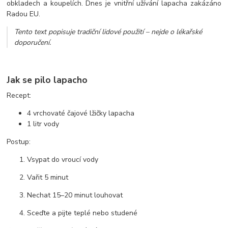
obkladech a koupelích. Dnes je vnitřní užívání lapacha zakázáno
Radou EU.
Tento text popisuje tradiční lidové použití – nejde o lékařské
doporučení.
Jak se pilo lapacho
Recept:
4 vrchovaté čajové lžičky lapacha
1 litr vody
Postup:
Vsypat do vroucí vody
Vařit 5 minut
Nechat 15–20 minut louhovat
Sceďte a pijte teplé nebo studené