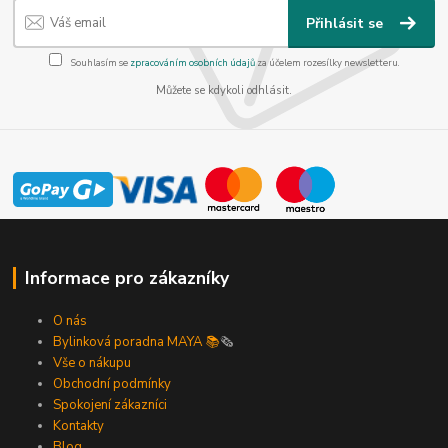
Přihlásit se
Souhlasím se
zpracováním osobních údajů
za účelem rozesílky newsletteru.
Můžete se kdykoli odhlásit.
Informace pro zákazníky
O nás
Bylinková poradna MAYA 📚
🗞️
Vše o nákupu
Obchodní podmínky
Spokojení zákazníci
Kontakty
Blog