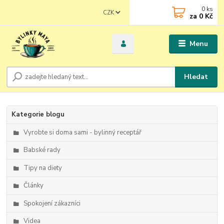
0
ks
CZK
za
0 Kč
Menu
Hledat
Kategorie blogu
Vyrobte si doma sami - bylinný receptář
Babské rady
Tipy na diety
Články
Spokojení zákazníci
Videa