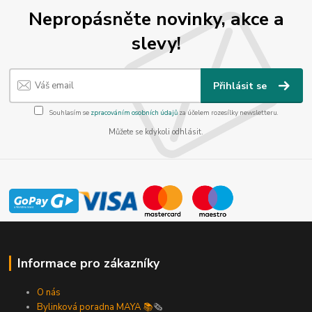
Nepropásněte novinky, akce a
slevy!
Přihlásit se
Souhlasím se
zpracováním osobních údajů
za účelem rozesílky newsletteru.
Můžete se kdykoli odhlásit.
Informace pro zákazníky
O nás
Bylinková poradna MAYA 📚
🗞️