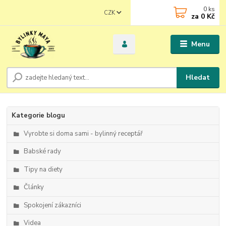
0
ks
CZK
za
0 Kč
Menu
Hledat
Kategorie blogu
Vyrobte si doma sami - bylinný receptář
Babské rady
Tipy na diety
Články
Spokojení zákazníci
Videa