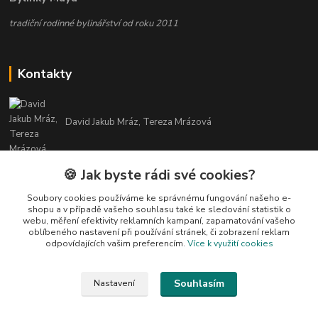
tradiční rodinné bylinářství od roku 2011
Kontakty
David Jakub Mráz, Tereza Mrázová
info@bylinky-maya.cz
🍪 Jak byste rádi své cookies?
Soubory cookies používáme ke správnému fungování našeho e-
shopu a v případě vašeho souhlasu také ke sledování statistik o
webu, měření efektivity reklamních kampaní, zapamatování vašeho
oblíbeného nastavení při používání stránek, či zobrazení reklam
odpovídajících vašim preferencím.
Více k využití cookies
Upravit sběr cookies.
Souhlasím
Nastavení
Všechny texty a fotografie u produktů jsou vlastnictvím BYLINKY MAYA. Nelze