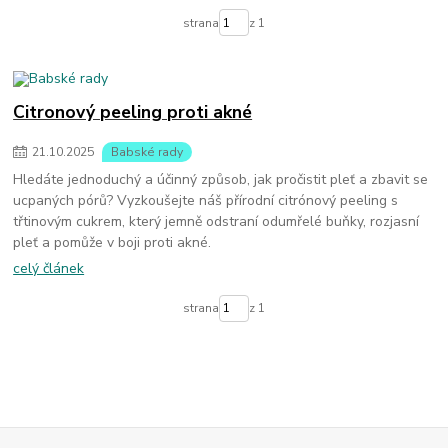
strana
z 1
Citronový peeling proti akné
21
.
10
.
2025
Babské rady
Hledáte jednoduchý a účinný způsob, jak pročistit pleť a zbavit se
ucpaných pórů? Vyzkoušejte náš přírodní citrónový peeling s
třtinovým cukrem, který jemně odstraní odumřelé buňky, rozjasní
pleť a pomůže v boji proti akné.
celý článek
strana
z 1