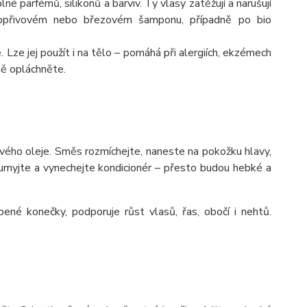
é parfémů, silikonů a barviv. Ty vlasy zatěžují a narušují
 kopřivovém nebo březovém šamponu, případně po bio
Lze jej použít i na tělo – pomáhá při alergiích, ekzémech
ně opláchněte.
ového oleje.
Směs rozmíchejte, naneste na pokožku hlavy,
umyjte a vynechejte kondicionér – přesto budou hebké a
epené konečky, podporuje růst vlasů, řas, obočí i nehtů.