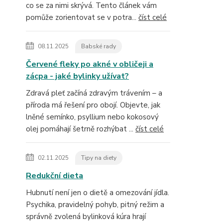
co se za nimi skrývá. Tento článek vám
pomůže zorientovat se v potra...
číst celé
08.11.2025
Babské rady
Červené fleky po akné v obličeji a
zácpa - jaké bylinky užívat?
Zdravá pleť začíná zdravým trávením – a
příroda má řešení pro obojí. Objevte, jak
lněné semínko, psyllium nebo kokosový
olej pomáhají šetrně rozhýbat ...
číst celé
02.11.2025
Tipy na diety
Redukční dieta
Hubnutí není jen o dietě a omezování jídla.
Psychika, pravidelný pohyb, pitný režim a
správně zvolená bylinková kúra hrají