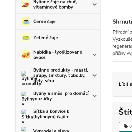
Bylinné čaje na chuť,
vitamínové bomby
Shrnut
Černé čaje
Přírodní 
Zelené čaje
Vyzkouše
regenera
Nabídka - lyofilizované
příčiny v
ovoce
Bylinné produkty - masti,
sirupy, tinktury, tobolky,
gely, séra
Líbil 
Byliny a směsi pro domácí
mazlíčky
Ští
Sítka a konvice k
(bylinným) čajům
v
Výprodej a slevy