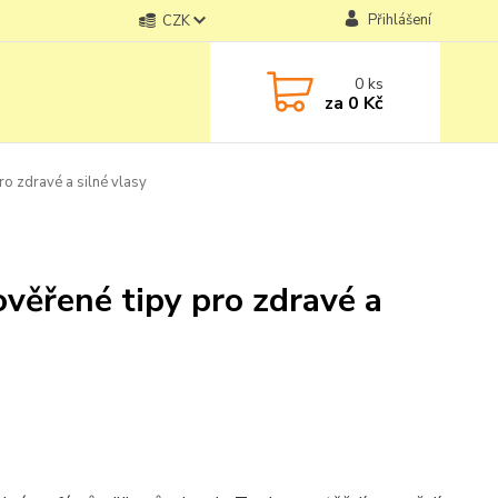
Přihlášení
CZK
0
ks
za
0 Kč
pro zdravé a silné vlasy
 ověřené tipy pro zdravé a