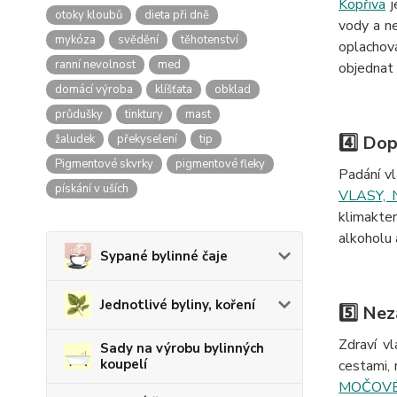
Kopřiva
j
otoky kloubů
dieta při dně
vody a n
mykóza
svědění
těhotenství
oplachov
ranní nevolnost
med
objednat 
domácí výroba
klíšťata
obklad
průdušky
tinktury
mast
žaludek
překyselení
tip
4️⃣ Do
Pigmentové skvrky
pigmentové fleky
Padání vl
pískání v uších
VLASY, 
klimakter
alkoholu 
Sypané bylinné čaje
Jednotlivé byliny, koření
5️⃣ Ne
Zdraví v
Sady na výrobu bylinných
koupelí
cestami, 
MOČOVÉ 