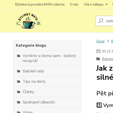
Bylinková poradna MAYA zdarma
O nás
Vše o nákupu
Úvod
Kategorie blogu
30
.
10
.
Vyrobte si doma sami - bylinný
Babsk
receptář
Jak 
Babské rady
siln
Tipy na diety
Články
Pět p
Spokojení zákazníci
1️⃣ Vy
Videa