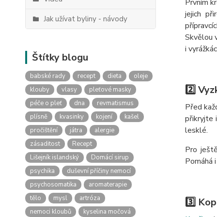
Prvním kr
jejich p
Jak užívat byliny - návody
přípravcí
Skvělou v
i vyrážká
Štítky blogu
babské rady
recept
dieta
oleje
2️⃣ Vy
klouby
vlasy
pleťové masky
péče o pleť
dna
revmatismus
Před každ
plísně
kvasinky
kojení
kašel
přikryjte
lesklé.
pročištění
játra
alergie
zásaditost
Recept
Pro ještě
Lišejník islandský
Domácí sirup
Pomáhá i 
psychika
duševní příčiny nemocí
psychosomatika
aromaterapie
tělo
mysl
artróza
3️⃣ Ko
nemoci kloubů
kyselina močová