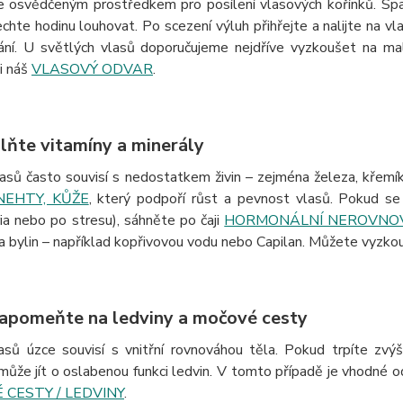
e osvědčeným prostředkem pro posílení vlasových kořínků.
Spa
echte hodinu louhovat.
Po scezení výluh přihřejte a nalijte na 
ání.
U světlých vlasů doporučujeme nejdříve vyzkoušet na ma
i náš
VLASOVÝ ODVAR
.
plňte vitamíny a minerály
asů často souvisí s nedostatkem živin – zejména železa, křemík
NEHTY, KŮŽE
, který podpoří růst a pevnost vlasů.
Pokud se 
ia nebo po stresu), sáhněte po čaji
HORMONÁLNÍ NEROVNO
a bylin – například kopřivovou vodu nebo Capilan. Můžete vyzko
zapomeňte na ledviny a močové cesty
lasů úzce souvisí s vnitřní rovnováhou těla.
Pokud trpíte zvý
může jít o oslabenou funkci ledvin.
V tomto případě je vhodné od
CESTY / LEDVINY
.