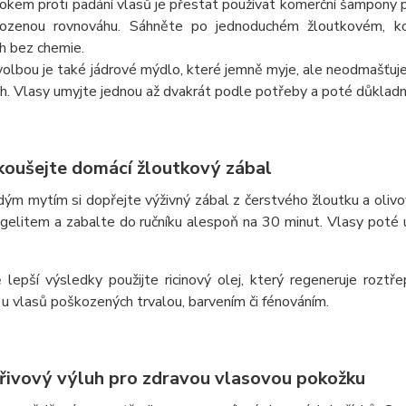
okem proti padání vlasů je přestat používat komerční šampony pln
řirozenou rovnováhu. Sáhněte po jednoduchém žloutkovém,
ch bez chemie.
olbou je také jádrové mýdlo, které jemně myje, ale neodmašťuje. 
ch. Vlasy umyjte jednou až dvakrát podle potřeby a poté důklad
zkoušejte domácí žloutkový zábal
ým mytím si dopřejte výživný zábal z čerstvého žloutku a oliv
 igelitem a zabalte do ručníku alespoň na 30 minut.
Vlasy poté 
 lepší výsledky použijte ricinový olej, který regeneruje roztř
u vlasů poškozených trvalou, barvením či fénováním.
přivový výluh pro zdravou vlasovou pokožku