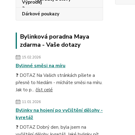
Dárkové poukazy
Bylinková poradna Maya
zdarma - Vaše dotazy
15.02.2026
Bylinné směsi na míru
❓ DOTAZ Na Vašich stránkách píšete a
přesně to hledám - mícháte směsi na míru.
Jak to p...
číst celé
11.01.2026
Bylinky na hojení po vyčištění dělohy -
kyretáž
❓ DOTAZ Dobrý den, byla jsem na
vyčištění dělohy, kyretáž. Jaké bylinky pít