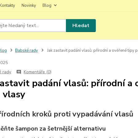
Kontakty
Novinky
Blog
Hledat
Blog
Babské rady
Jak zastavit padání vlasů: přírodní a ověřené tipy 
2025
é rady
Komentáře (0)
zastavit padání vlasů: přírodní a
é vlasy
řírodních kroků proti vypadávání vlasů
měňte šampon za šetrnější alternativu