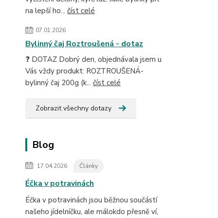
na lepší ho...
číst celé
07.01.2026
Bylinný čaj Roztroušená - dotaz
❓ DOTAZ Dobrý den, objednávala jsem u
Vás vždy produkt: ROZTROUŠENÁ-
bylinný čaj 200g (k...
číst celé
Zobrazit všechny dotazy
Blog
17.04.2026
Články
Éčka v potravinách
Éčka v potravinách jsou běžnou součástí
našeho jídelníčku, ale málokdo přesně ví,