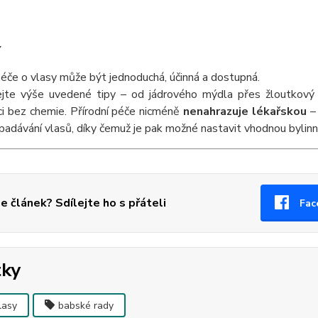
í
péče o vlasy může být jednoduchá, účinná a dostupná.
jte výše uvedené tipy – od jádrového mýdla přes žloutkový 
ci bez chemie. Přírodní péče nicméně
nenahrazuje lékařskou
– 
ypadávání vlasů, díky čemuž je pak možné nastavit vhodnou bylinn
se článek? Sdílejte ho s přáteli
Fac
tky
lasy
babské rady