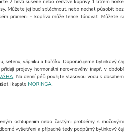
řte 2 hrsti sušené nebo čerstvé kopřivy 1 litrem horké
vlasy. Můžete jej buď spláchnout, nebo nechat působit bez
lém prameni – kopřiva může lehce tónovat. Můžete si
u, selenu, vápníku a hořčíku.
Doporučujeme bylinkový čaj
přidají projevy hormonální nerovnováhy (např. v období
VÁHA
.
Na denní péči použijte vlasovou vodu s obsahem
ušet i kapsle
MORINGA
.
šeným ochlupením nebo častými problémy s močovými
borné vyšetření a případně tedy podpůrný bylinkový čaj