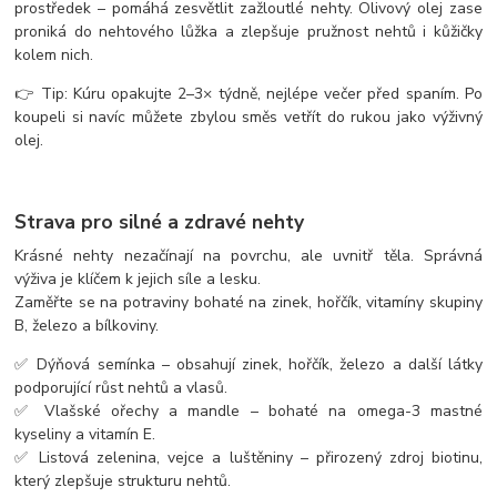
prostředek – pomáhá zesvětlit zažloutlé nehty. Olivový olej zase
proniká do nehtového lůžka a zlepšuje pružnost nehtů i kůžičky
kolem nich.
👉 Tip: Kúru opakujte 2–3× týdně, nejlépe večer před spaním. Po
koupeli si navíc můžete zbylou směs vetřít do rukou jako výživný
olej.
Strava pro silné a zdravé nehty
Krásné nehty nezačínají na povrchu, ale uvnitř těla. Správná
výživa je klíčem k jejich síle a lesku.
Zaměřte se na potraviny bohaté na zinek, hořčík, vitamíny skupiny
B, železo a bílkoviny.
✅ Dýňová semínka – obsahují zinek, hořčík, železo a další látky
podporující růst nehtů a vlasů.
✅ Vlašské ořechy a mandle – bohaté na omega-3 mastné
kyseliny a vitamín E.
✅ Listová zelenina, vejce a luštěniny – přirozený zdroj biotinu,
který zlepšuje strukturu nehtů.