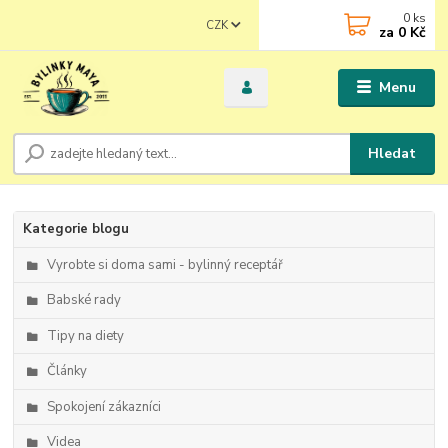
0
ks
CZK
za
0 Kč
Menu
Hledat
Kategorie blogu
Vyrobte si doma sami - bylinný receptář
Babské rady
Tipy na diety
Články
Spokojení zákazníci
Videa