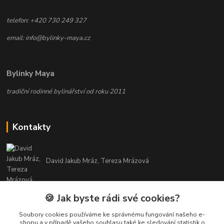
telefon: +420 730 249 327
email: info@bylinky-maya.cz
Bylinky Maya
tradiční rodinné bylinářství od roku 2011
Kontakty
David Jakub Mráz, Tereza Mrázová
info@bylinky-maya.cz
🍪 Jak byste rádi své cookies?
Soubory cookies používáme ke správnému fungování našeho e-
shopu a v případě vašeho souhlasu také ke sledování statistik o