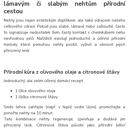
lámavým či slabým nehtům přírodní
cestou
Nehty jsou nejen estetickým doplňkem, ale také odrazem našeho
celkového zdraví. Pokud jsou slabé, lámavé nebo zažloutlé, často
to signalizuje nedostatek živin, častý kontakt s chemikáliemi nebo
nevhodnou péči. Naštěstí existují jednoduché a účinné přírodní
metody, které pomohou nehty posílit, vyživit a obnovit jejich
přirozený lesk.
Přírodní kúra z olivového oleje a citronové šťávy
Jednoduchý, ale velmi účinný domácí recept:
1 lžíce olivového oleje
1 lžička citronové šťávy
Směs lehce zahřejte (např. v teplé vodní lázni), promíchejte a
ponořte nehty na 10 minut.
Tato kombinace nehty regeneruje, zpevňuje a dodává jim
přirozený lesk. Citronová šťáva působí jako přírodní bělicí