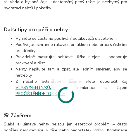
✅ Voda a bylinné čaje – dostatečný pitný režim je nezbytný pro
hydrataci nehtů i pokožky.
Další tipy pro péči o nehty
Vyhněte se častému používání odlakovačů s acetonem.
Používejte ochranné rukavice při úklidu nebo práci s čisticími
prostředky.
Pravidelně masírujte nehtové lůžko olejem – podporuje
prokrvení a růst.
Nehty nepilujte tam a zpět, ale jedním směrem, aby se
netřepily.
Z našeho bylinářství můžeme vřele doporučit čaj
VLASY/NEHTY/KŮŽE
v kombinaci s čajem
PROČIŠTĚNÍ/DETOXIKACE
.
🌸 Závěrem
Slabé a lámavé nehty nejsou jen estetický problém – často
odrážejí nerovnováhu v těle nebo nedostatek výživy. Kombinace