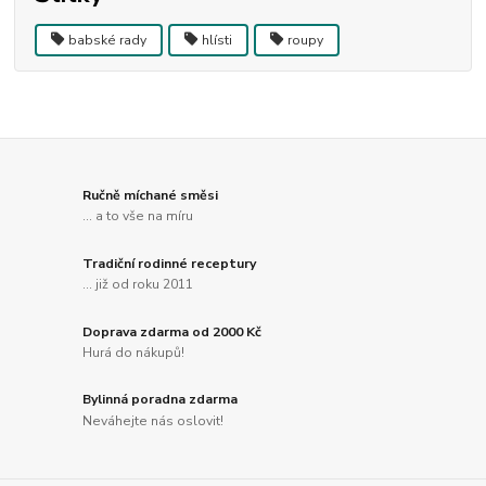
babské rady
hlísti
roupy
Ručně míchané směsi
... a to vše na míru
Tradiční rodinné receptury
... již od roku 2011
Doprava zdarma od 2000 Kč
Hurá do nákupů!
Bylinná poradna zdarma
Neváhejte nás oslovit!