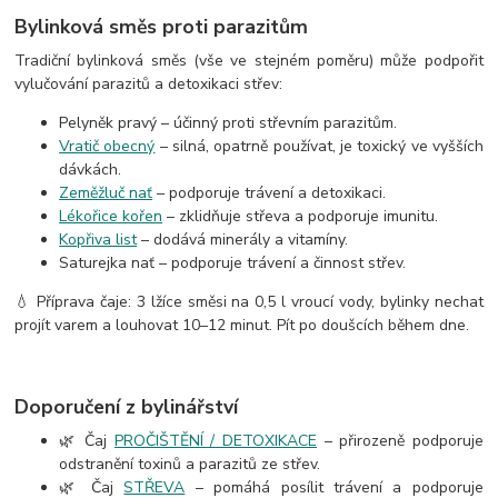
Bylinková směs proti parazitům
Tradiční bylinková směs (vše ve stejném poměru) může podpořit
vylučování parazitů a detoxikaci střev:
Pelyněk pravý – účinný proti střevním parazitům.
Vratič obecný
– silná, opatrně používat, je toxický ve vyšších
dávkách.
Zeměžluč nať
– podporuje trávení a detoxikaci.
Lékořice kořen
– zklidňuje střeva a podporuje imunitu.
Kopřiva list
– dodává minerály a vitamíny.
Saturejka nať – podporuje trávení a činnost střev.
💧 Příprava čaje: 3 lžíce směsi na 0,5 l vroucí vody, bylinky nechat
projít varem a louhovat 10–12 minut. Pít po doušcích během dne.
Doporučení z bylinářství
🌿 Čaj
PROČIŠTĚNÍ / DETOXIKACE
– přirozeně podporuje
odstranění toxinů a parazitů ze střev.
🌿 Čaj
STŘEVA
– pomáhá posílit trávení a podporuje