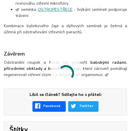
rovnováhu střevní mikroflóry.
🌿 semínka
OSTROPESTŘECE
- žvýkání semínek podporuje
trávení
Kombinace bylinkového čaje a dýňových semínek je šetrná a
účinná při odstraňování střevních parazitů.
Závěrem
Odstranění roupek a hlístů lze podpořit
babskými radami,
přírodními obklady a bylinkovými čaji
, které zároveň pomáhají
regenerovat střevní sliznici a detoxikovat organismus. 🌿
Líbil se článek? Sdílejte ho s přáteli
Facebook
Twitter
Štítky