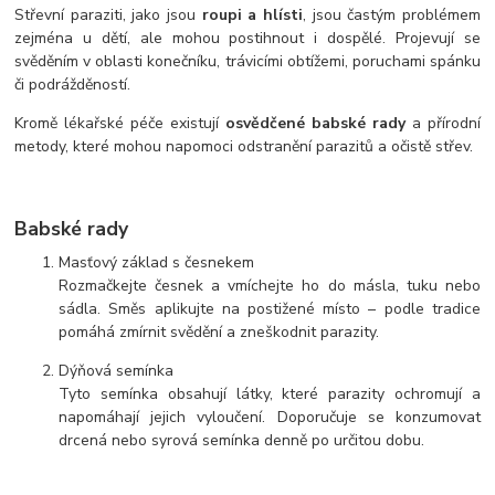
Střevní paraziti, jako jsou
roupi a hlísti
, jsou častým problémem
zejména u dětí, ale mohou postihnout i dospělé. Projevují se
svěděním v oblasti konečníku, trávicími obtížemi, poruchami spánku
či podrážděností.
Kromě lékařské péče existují
osvědčené babské rady
a přírodní
metody, které mohou napomoci odstranění parazitů a očistě střev.
Babské rady
Masťový základ s česnekem
Rozmačkejte česnek a vmíchejte ho do másla, tuku nebo
sádla. Směs aplikujte na postižené místo – podle tradice
pomáhá zmírnit svědění a zneškodnit parazity.
Dýňová semínka
Tyto semínka obsahují látky, které parazity ochromují a
napomáhají jejich vyloučení. Doporučuje se konzumovat
drcená nebo syrová semínka denně po určitou dobu.