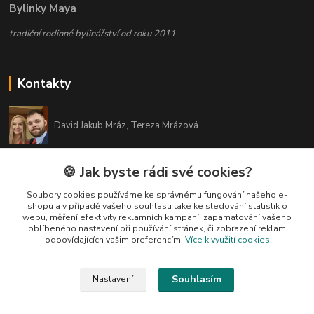
Bylinky Maya
tradiční rodinné bylinářství od roku 2011
Kontakty
David Jakub Mráz, Tereza Mrázová
info@bylinky-maya.cz
🍪 Jak byste rádi své cookies?
Soubory cookies používáme ke správnému fungování našeho e-
shopu a v případě vašeho souhlasu také ke sledování statistik o
webu, měření efektivity reklamních kampaní, zapamatování vašeho
oblíbeného nastavení při používání stránek, či zobrazení reklam
odpovídajících vašim preferencím.
Více k využití cookies
Upravit sběr cookies.
Souhlasím
Nastavení
Všechny texty a fotografie u produktů jsou vlastnictvím BYLINKY MAYA. Nelze