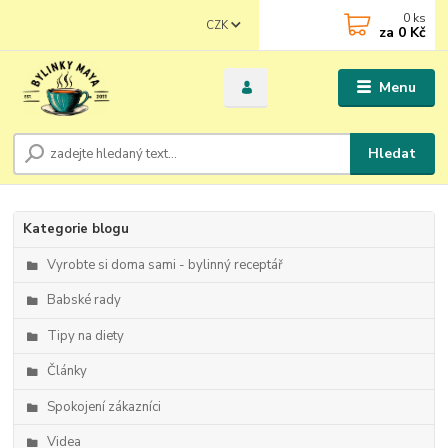
0
ks
CZK
za
0 Kč
Menu
Hledat
Kategorie blogu
Vyrobte si doma sami - bylinný receptář
Babské rady
Tipy na diety
Články
Spokojení zákazníci
Videa