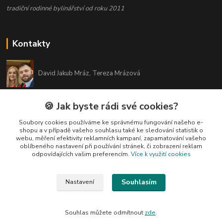
tradiční rodinné bylinářství od roku 2011
Kontakty
David Jakub Mráz, Tereza Mrázová
info@bylinky-maya.cz
🍪 Jak byste rádi své cookies?
Soubory cookies používáme ke správnému fungování našeho e-
shopu a v případě vašeho souhlasu také ke sledování statistik o
webu, měření efektivity reklamních kampaní, zapamatování vašeho
oblíbeného nastavení při používání stránek, či zobrazení reklam
odpovídajících vašim preferencím.
Více k využití cookies
Upravit sběr cookies.
Souhlasím
Nastavení
Všechny texty a fotografie u produktů jsou vlastnictvím BYLINKY MAYA. Nelze
je bez souhlasu kopírovat ani publikovat!
Souhlas můžete odmítnout
zde
.
Vytvořeno na
Eshop-rychle.cz