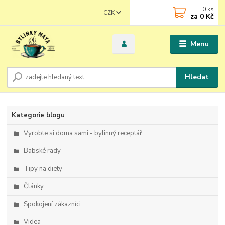
0
ks
CZK
za
0 Kč
Menu
Hledat
Kategorie blogu
Vyrobte si doma sami - bylinný receptář
Babské rady
Tipy na diety
Články
Spokojení zákazníci
Videa