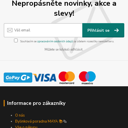
Nepropásněte novinky, akce a
slevy!
Přihlásit se
Souhlasím se
zpracováním osobních údajů
za účelem rozesílky newsletteru.
Můžete se kdykoli odhlásit.
Informace pro zákazníky
O nás
Bylinková poradna MAYA 📚
🗞️
Vše o nákupu