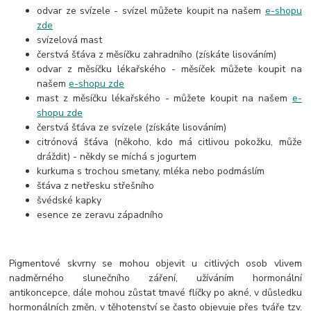
odvar ze svízele - svízel můžete koupit na našem
e-shopu
zde
svízelová mast
čerstvá šťáva z měsíčku zahradního (získáte lisováním)
odvar z měsíčku lékařského - měsíček můžete koupit na
našem
e-shopu zde
mast z měsíčku lékařského - můžete koupit na našem
e-
shopu zde
čerstvá šťáva ze svízele (získáte lisováním)
citrónová
šťáva (někoho, kdo má citlivou pokožku, může
dráždit) - někdy se míchá s jogurtem
kurkuma s trochou smetany, mléka nebo podmáslím
šťáva z netřesku střešního
švédské kapky
esence ze zeravu západního
Pigmentové skvrny se mohou objevit u citlivých osob vlivem
nadměrného slunečního záření, užíváním hormonální
antikoncepce, dále mohou zůstat tmavé flíčky po akné, v důsledku
hormonálních změn, v těhotenství se často objevuje přes tváře tzv.