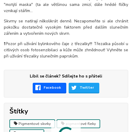
"motýlí maska" (ta ale většinou sama zmizí, dále hnědé flíčky
vznikají stářím...
Skvrny se natírají několikrát denně. Nezapomeňte si ale chránit
pokožku dostatečně vysokým faktorem před dalším slunečním
zářením a vytvořením nových skvrn.
❗Pozor při užívání bylinkového čaje z třezalky!!! Třezalka působí u
citlivých osob fotosenzibilaci a kůže může zhnědnout! Vyhněte se
při užívání třezalky slunečním paprskům.
Líbil se článek? Sdílejte ho s přáteli
Facebook
Twitter
Štítky
Pigmentové skvrky
pigmentové fleky