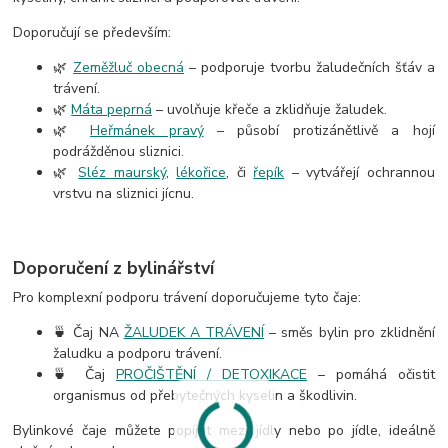
Doporučují se především:
🌿
Zeměžluč obecná
– podporuje tvorbu žaludečních šťáv a
trávení.
🌿
Máta peprná
– uvolňuje křeče a zklidňuje žaludek.
🌿
Heřmánek pravý
– působí protizánětlivě a hojí
podrážděnou sliznici.
🌿
Sléz maurský
,
lékořice
, či
řepík
– vytvářejí ochrannou
vrstvu na sliznici jícnu.
Doporučení z bylinářství
Pro komplexní podporu trávení doporučujeme tyto čaje:
🍵 Čaj NA
ŽALUDEK A TRÁVENÍ
– směs bylin pro zklidnění
žaludku a podporu trávení.
🍵 Čaj
PROČIŠTĚNÍ / DETOXIKACE
– pomáhá očistit
organismus od přebytečných kyselin a škodlivin.
Bylinkové čaje můžete popíjet mezi jídly nebo po jídle, ideálně