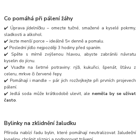
Co pomáhá při pálení žáhy
✔️ Úprava jídelníčku – omezte tučné, smažené a kyselé pokrmy,
sladkosti a alkohol.
✔️ Jezte menší porce – ideálně 5× denně a pomalu.
✔️ Poslední jídlo nejpozději 3 hodiny před spaním.
✔️ Spěte s mírně zvýšenou hlavou, abyste zabránili návratu
kyselin do jícnu.
✔️ Vsaďte na šetrné potraviny: rýži, kukuřici, špenát, šťávu z
celeru, mrkve či červené řepy.
✔️ Pomáhají i mandle – pár jich rozžvýkejte při prvních projevech
pálení.
✔️ Jedlá soda může krátkodobě ulevit, ale
neměla by se užívat
často
.
Bylinky na zklidnění žaludku
Příroda nabízí řadu bylin, které pomáhají neutralizovat žaludeční
kyseliny, chránit sliznici a podporovat trávení.