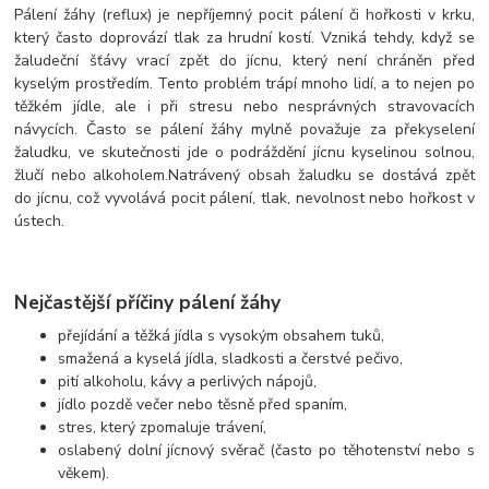
Pálení žáhy (reflux) je nepříjemný pocit pálení či hořkosti v krku,
který často doprovází tlak za hrudní kostí. Vzniká tehdy, když se
žaludeční šťávy vrací zpět do jícnu, který není chráněn před
kyselým prostředím. Tento problém trápí mnoho lidí, a to nejen po
těžkém jídle, ale i při stresu nebo nesprávných stravovacích
návycích.
Často se pálení žáhy mylně považuje za překyselení
žaludku, ve skutečnosti jde o podráždění jícnu kyselinou solnou,
žlučí nebo alkoholem.
Natrávený obsah žaludku se dostává zpět
do jícnu, což vyvolává pocit pálení, tlak, nevolnost nebo hořkost v
ústech.
Nejčastější příčiny pálení žáhy
přejídání a těžká jídla s vysokým obsahem tuků,
smažená a kyselá jídla, sladkosti a čerstvé pečivo,
pití alkoholu, kávy a perlivých nápojů,
jídlo pozdě večer nebo těsně před spaním,
stres, který zpomaluje trávení,
oslabený dolní jícnový svěrač (často po těhotenství nebo s
věkem).