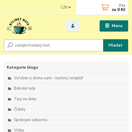
0
ks
CZK
za
0 Kč
Menu
Hledat
Kategorie blogu
Vyrobte si doma sami - bylinný receptář
Babské rady
Tipy na diety
Články
Spokojení zákazníci
Videa