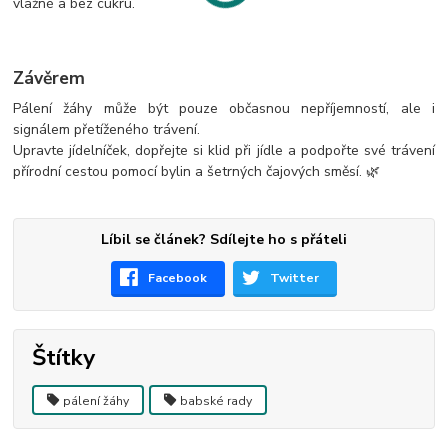
vlažné a bez cukru.
Závěrem
Pálení žáhy může být pouze občasnou nepříjemností, ale i
signálem přetíženého trávení.
Upravte jídelníček, dopřejte si klid při jídle a podpořte své trávení
přírodní cestou pomocí bylin a šetrných čajových směsí. 🌿
Líbil se článek? Sdílejte ho s přáteli
Facebook
Twitter
Štítky
pálení žáhy
babské rady