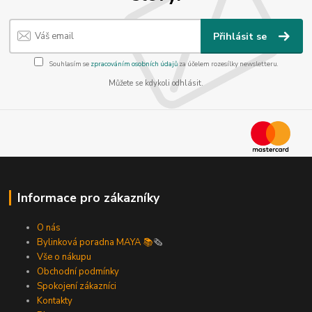
Přihlásit se
Souhlasím se
zpracováním osobních údajů
za účelem rozesílky newsletteru.
Můžete se kdykoli odhlásit.
Informace pro zákazníky
O nás
Bylinková poradna MAYA 📚
🗞️
Vše o nákupu
Obchodní podmínky
Spokojení zákazníci
Kontakty