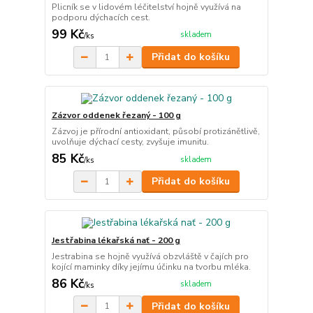
Plicník se v lidovém léčitelství hojně využívá na
podporu dýchacích cest.
99 Kč
skladem
/
ks
Přidat do košíku
Zázvor oddenek řezaný - 100 g
Zázvoj je přírodní antioxidant, působí protizánětlivě,
uvolňuje dýchací cesty, zvyšuje imunitu.
85 Kč
skladem
/
ks
Přidat do košíku
Jestřabina lékařská nať - 200 g
Jestrabina se hojně využívá obzvláště v čajích pro
kojící maminky díky jejímu účinku na tvorbu mléka.
86 Kč
skladem
/
ks
Přidat do košíku