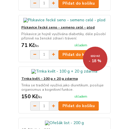
Přidat do košíku
Pískavice řecké seno - semeno celé - plod
Pískavice je hojně využívána diabetiky, dále působí
příznivě na ženské zdraví i trávení.
71 Kč
skladem
/
ks
Přidat do košíku
182 Kč
- 18 %
Trnka květ - 100 g + 20 g zdarma
Trnka se tradičně využívá jako diuretikum, posiluje
organismus a kognitivní funkce.
150 Kč
skladem
/
ks
Přidat do košíku