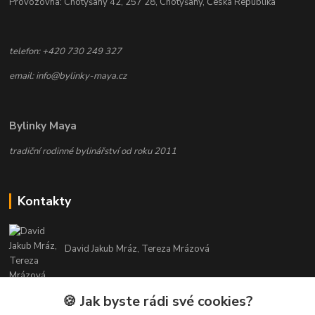
Provozovna: Chotýšany 42, 257 28, Chotýšany, Česká Republika
telefon: +420 730 249 327
email: info@bylinky-maya.cz
Bylinky Maya
tradiční rodinné bylinářství od roku 2011
Kontakty
David Jakub Mráz, Tereza Mrázová
info@bylinky-maya.cz
🍪 Jak byste rádi své cookies?