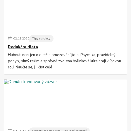
02
.
11
.
2025
Tipy na diety
Redukční dieta
Hubnutí není jen o dietě a omezování jídla. Psychika, pravidelný
pohyb, pitný režim a správně zvolená bylinková kúra hrají klíčovou
roli. Naučte se, j...
číst celé
02
.
11
.
2025
Vyrobte si doma sami - bylinný receptář