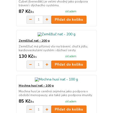
Čubet (benedikt) je velmi vhodný jako podpora
trávení i dýchacího systému.
87 Kč
skladem
/
ks
Přidat do košíku
Zeměžluč nať - 200 g
Zeměžluč má příznivý vliv na trávení, chuť k jídlu,
kardiovaskulární systém i dýchací cesty.
130 Kč
skladem
/
ks
Přidat do košíku
Mochna husí nať - 100 g
Mochna husí je ceněná zejména jako podpora v
období menopauzy, ale také jako podpora imunity.
85 Kč
skladem
/
ks
Přidat do košíku