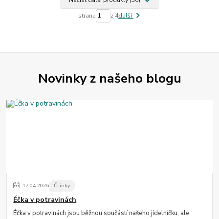
Načíst další produkty (30)
strana
z 4
další
Novinky z našeho blogu
17
.
04
.
2026
Články
Éčka v potravinách
Éčka v potravinách jsou běžnou součástí našeho jídelníčku, ale