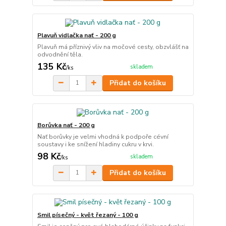
Plavuň vidlačka nať - 200 g
Plavuň má příznivý vliv na močové cesty, obzvlášť na
odvodnění těla.
135 Kč
skladem
/
ks
Přidat do košíku
Borůvka nať - 200 g
Nať borůvky je velmi vhodná k podpoře cévní
soustavy i ke snížení hladiny cukru v krvi.
98 Kč
skladem
/
ks
Přidat do košíku
Smil písečný - květ řezaný - 100 g