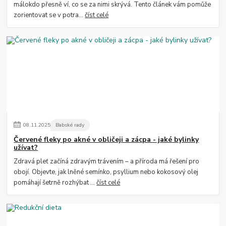
málokdo přesně ví, co se za nimi skrývá. Tento článek vám pomůže
zorientovat se v potra...
číst celé
08
.
11
.
2025
Babské rady
Červené fleky po akné v obličeji a zácpa - jaké bylinky
užívat?
Zdravá pleť začíná zdravým trávením – a příroda má řešení pro
obojí. Objevte, jak lněné semínko, psyllium nebo kokosový olej
pomáhají šetrně rozhýbat ...
číst celé