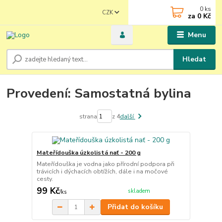
0
ks
CZK
za
0 Kč
Menu
Hledat
Provedení: Samostatná bylina
strana
z 4
další
Mateřídouška úzkolistá nať - 200 g
Mateřídouška je vodna jako přírodní podpora při
trávicích i dýchacích obtížích, dále i na močové
cesty.
99 Kč
skladem
/
ks
Přidat do košíku