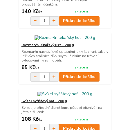
prospěšným účinkům.
140 Kč
skladem
/
ks
Přidat do košíku
Rozmarýn lékařský list - 200 g
Rozmarýn nachází své uplatnění jak v kuchyni, tak u v
léčivých směsích díky svým účinkům na trávení,
vylučování i krevní oběh.
85 Kč
skladem
/
ks
Přidat do košíku
Svízel syřišťový nať - 200 g
Svizel je přírodní diuretikum, působí příznivě i na
játra a žlučník.
108 Kč
skladem
/
ks
Přidat do košíku