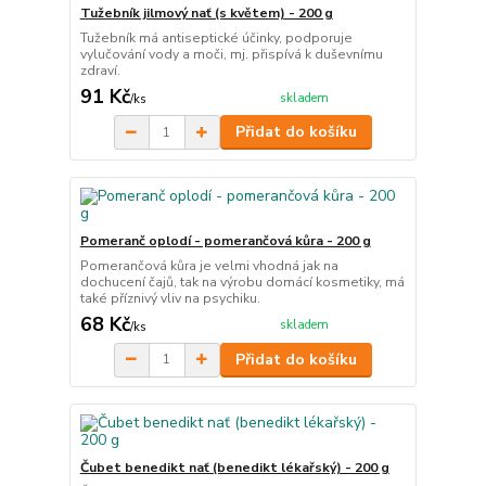
Tužebník jilmový nať (s květem) - 200 g
Tužebník má antiseptické účinky, podporuje
vylučování vody a moči, mj. přispívá k duševnímu
zdraví.
91 Kč
skladem
/
ks
Přidat do košíku
Pomeranč oplodí - pomerančová kůra - 200 g
Pomerančová kůra je velmi vhodná jak na
dochucení čajů, tak na výrobu domácí kosmetiky, má
také příznivý vliv na psychiku.
68 Kč
skladem
/
ks
Přidat do košíku
Čubet benedikt nať (benedikt lékařský) - 200 g