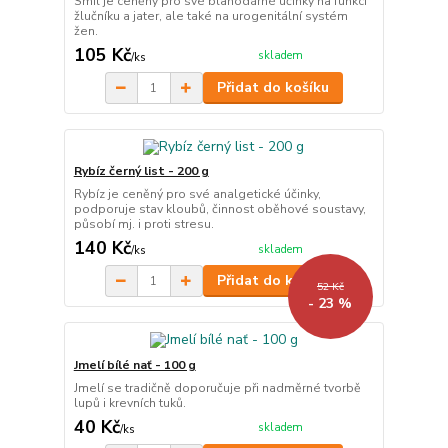
Smil je ceněný pro své blahodárné účinky na funkci
žlučníku a jater, ale také na urogenitální systém
žen.
105 Kč
skladem
/
ks
Přidat do košíku
Rybíz černý list - 200 g
Rybíz je ceněný pro své analgetické účinky,
podporuje stav kloubů, činnost oběhové soustavy,
působí mj. i proti stresu.
140 Kč
skladem
/
ks
Přidat do košíku
52 Kč
- 23 %
Jmelí bílé nať - 100 g
Jmelí se tradičně doporučuje při nadměrné tvorbě
lupů i krevních tuků.
40 Kč
skladem
/
ks