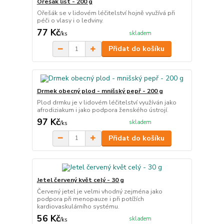
Ořešák list - 200 g
Ořešák se v lidovém léčitelství hojně využívá při
péči o vlasy i o ledviny.
77 Kč
skladem
/
ks
Přidat do košíku
Drmek obecný plod - mnišský pepř - 200 g
Plod drmku je v lidovém léčitelství využíván jako
afrodiziakum i jako podpora ženského ústrojí.
97 Kč
skladem
/
ks
Přidat do košíku
Jetel červený květ celý - 30 g
Červený jetel je velmi vhodný zejména jako
podpora při menopauze i při potížích
kardiovaskulárního systému.
56 Kč
skladem
/
ks