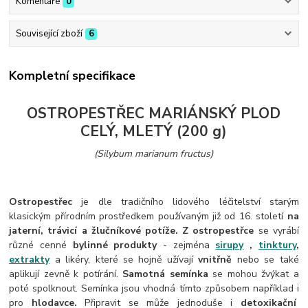
Komentáře
0
Související zboží
6
Kompletní specifikace
OSTROPESTŘEC MARIÁNSKÝ PLOD
CELÝ, MLETÝ (200 g)
(Silybum marianum fructus)
Ostropestřec
je dle tradičního lidového léčitelství starým
klasickým přírodním prostředkem používaným již od 16. století
na
jaterní, trávicí a žlučníkové potíže.
Z ostropestřce
se vyrábí
různé cenné
bylinné produkty
- zejména
sirupy
,
tinktury
,
extrakty
a likéry, které se hojně užívají
vnitřně
nebo se také
aplikují zevně k potírání.
Samotná semínka
se mohou žvýkat a
poté spolknout. Semínka jsou vhodná tímto způsobem například i
pro
hlodavce.
Připravit se může jednoduše i
detoxikační