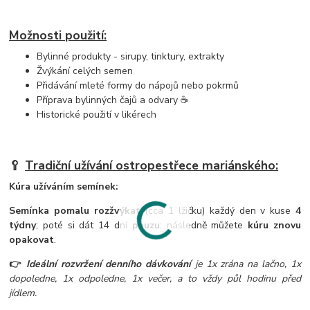
Možnosti použití:
Bylinné produkty - sirupy, tinktury, extrakty
Žvýkání celých semen
Přidávání mleté formy do nápojů nebo pokrmů
Příprava bylinných čajů a odvary ☕
Historické použití v likérech
🥄
Tradiční užívání ostropestřece mariánského:
Kúra užíváním semínek:
Semínka pomalu rozžvýkat
(cca 1 lžičku) každý den v kuse
4
týdny
; poté si dát 14 dní
pauzu
; následně můžete
kúru znovu
opakovat
.
👉
Ideální rozvržení denního dávkování
je 1x zrána na lačno, 1x
dopoledne, 1x odpoledne, 1x večer, a to vždy půl hodinu před
jídlem.