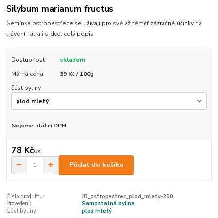
Silybum marianum fructus
Semínka ostropestřece se užívají pro své až téměř zázračné účinky na
trávení, játra i srdce.
celý popis
Dostupnost
skladem
Měrná cena
39 Kč / 100g
část byliny
Nejsme plátci DPH
78 Kč
/
ks
Přidat do košíku
Číslo produktu:
JB_ostropestrec_plod_mlety-200
Provedení:
Samostatná bylina
Část byliny:
plod mletý