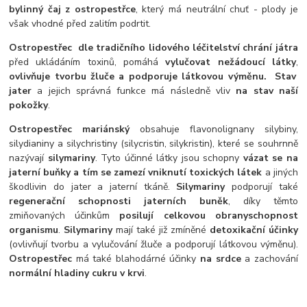
bylinný čaj z ostropestřce
, který má neutrální chuť - plody je
však vhodné před zalitím podrtit.
Ostropestřec
dle tradičního lidového léčitelství chrání játra
před ukládáním toxinů, pomáhá
vylučovat nežádoucí látky
,
ovlivňuje tvorbu žluče a podporuje látkovou výměnu.
Stav
jater
a jejich správná funkce má následně vliv
na stav naší
pokožky
.
Ostropestřec mariánský
obsahuje flavonolignany silybiny,
silydianiny a silychristiny (silycristin, silykristin), které se souhrnně
nazývají
silymariny
. Tyto účinné látky jsou schopny
vázat se na
jaterní buňky a tím se zamezí vniknutí toxických látek
a jiných
škodlivin do jater a jaterní tkáně.
Silymariny
podporují také
regenerační schopnosti jaterních buněk
, díky těmto
zmiňovaných účinkům
posilují celkovou obranyschopnost
organismu
.
Silymariny
mají také již zmíněné
detoxikační účinky
(ovlivňují tvorbu a vylučování žluče a podporují látkovou výměnu).
Ostropestřec
má také blahodárné účinky
na srdce
a zachování
normální hladiny cukru v krvi
.