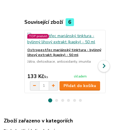
Související zboží
6
TOP produkt
Ostropestřec mariánský tinktura - bylinný
Ostropestře
lihový extrakt (kapky) - 50 ml
60 ks - ochr
Játra, detoxikace, antioxidanty, imunita
Játra, antiox
vegan
133 Kč
253 Kč
skladem
/
ks
/
ba
Přidat do košíku
Zboží zařazeno v kategoriích