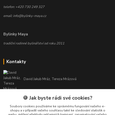
telefon: +420 730 249 327
email: info@bylinky-maya.cz
Bylinky Maya
tradiční rodinné bylinářství od roku 2011
Kontakty
David Jakub Mráz, Tereza Mrázová
info@bylinky-maya.cz
🍪 Jak byste rádi své cookies?
Soubory cookies používáme ke správnému fungování našeho e-
shopu a v případě vašeho souhlasu také ke sledování statistik o
webu, měření efektivity reklamních kampaní, zapamatování vašeho