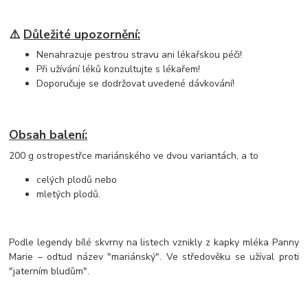
⚠️
Důležité upozornění:
Nenahrazuje pestrou stravu ani lékařskou péči!
Při užívání léků konzultujte s lékařem!
Doporučuje se dodržovat uvedené dávkování!
Obsah balení:
200 g ostropestřce mariánského ve dvou variantách, a to
celých plodů nebo
mletých plodů.
Podle legendy bílé skvrny na listech vznikly z kapky mléka Panny
Marie – odtud název "mariánský". Ve středověku se užíval proti
"jaterním bludům".