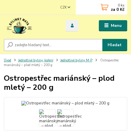
0
ks
CZK
za
0 Kč
Menu
Hledat
Úvod
Jednotlivé byliny, koření
Jednotlivé byliny M-P
Ostropestřec
mariánský – plod mletý – 200 g
Ostropestřec mariánský – plod
mletý – 200 g