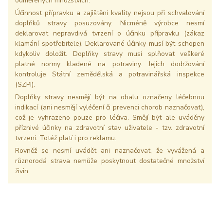
odměřených množstvích.
Účinnost přípravku a zajištění kvality nejsou při schvalování
doplňků stravy posuzovány. Nicméně výrobce nesmí
deklarovat nepravdivá tvrzení o účinku přípravku (zákaz
klamání spotřebitele). Deklarované účinky musí být schopen
kdykoliv doložit. Doplňky stravy musí splňovat veškeré
platné normy kladené na potraviny. Jejich dodržování
kontroluje Státní zemědělská a potravinářská inspekce
(SZPI).
Doplňky stravy nesmějí být na obalu označeny léčebnou
indikací (ani nesmějí vyléčení či prevenci chorob naznačovat),
což je vyhrazeno pouze pro léčiva. Smějí být ale uváděny
příznivé účinky na zdravotní stav uživatele - tzv. zdravotní
tvrzení. Totéž platí i pro reklamu.
Rovněž se nesmí uvádět ani naznačovat, že vyvážená a
různorodá strava nemůže poskytnout dostatečné množství
živin.