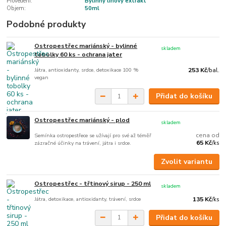
Provedení:
Bylinný lihový extrakt
Objem:
50ml
Podobné produkty
Ostropestřec mariánský - bylinné
skladem
tobolky 60 ks - ochrana jater
Játra, antioxidanty, srdce, detoxikace 100 %
253 Kč
/
bal.
vegan
Přidat do košíku
Ostropestřec mariánský - plod
skladem
cena od
Semínka ostropestřece se užívají pro své až téměř
65 Kč
zázračné účinky na trávení, játra i srdce.
/
ks
Zvolit variantu
Ostropestřec - třtinový sirup - 250 ml
skladem
Játra, detoxikace, antioxidanty, trávení, srdce
135 Kč
/
ks
Přidat do košíku