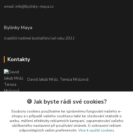
email: info@bylinky-maya.cz
Bylinky Maya
tradiční rodinné bylinářství od roku 2011
Kontakty
David Jakub Mráz, Tereza Mrázová
info@bylinky-maya.cz
🍪 Jak byste rádi své cookies?
Soubory cookies používáme ke správnému fungování našeho e-
shopu a v případě vašeho souhlasu také ke sledování statistik o
webu, měření efektivity reklamních kampaní, zapamatování vašeho
oblíbeného nastavení při používání stránek, či zobrazení reklam
odpovídajících vašim preferencím.
Více k využití cookies