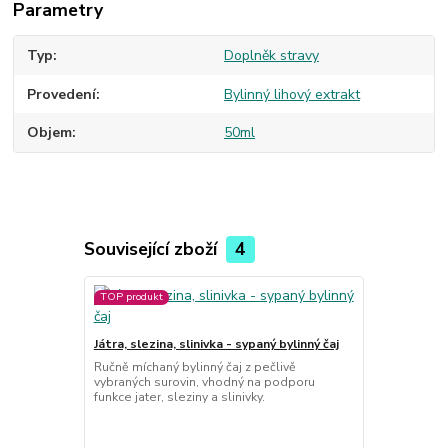
Parametry
Typ
Doplněk stravy
Provedení
Bylinný lihový extrakt
Objem
50ml
Související zboží
4
TOP produkt
TOP produkt
Játra, slezina, slinivka - sypaný bylinný čaj
Pročištění/d
Ručně míchaný bylinný čaj z pečlivě
Ručně míchan
vybraných surovin, vhodný na podporu
vybraných su
funkce jater, sleziny a slinivky.
bylinné kúry,
organismu.