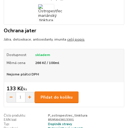
Ochrana jater
Játra, detoxikace, antioxidanty, imunita
celý popis
Dostupnost
skladem
Měrná cena
266 Kč / 100ml
Nejsme plátci DPH
133 Kč
/
ks
Přidat do košíku
Číslo produktu:
P_ostropestrec_tinktura
EAN kód:
8595643613301
Typ:
Doplněk stravy