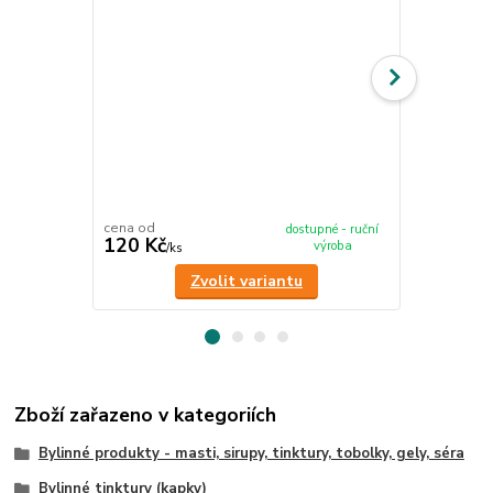
cena od
cena od
dostupné - ruční
120 Kč
120 Kč
výroba
/
ks
/
ks
Zvolit variantu
Zboží zařazeno v kategoriích
Bylinné produkty - masti, sirupy, tinktury, tobolky, gely, séra
Bylinné tinktury (kapky)