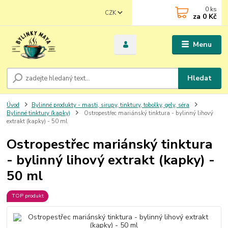
0
ks
CZK
za
0 Kč
Menu
Hledat
Úvod
Bylinné produkty - masti, sirupy, tinktury, tobolky, gely, séra
Bylinné tinktury (kapky)
Ostropestřec mariánský tinktura - bylinný lihový
extrakt (kapky) - 50 ml
Ostropestřec mariánský tinktura
- bylinný lihový extrakt (kapky) -
50 ml
TOP produkt