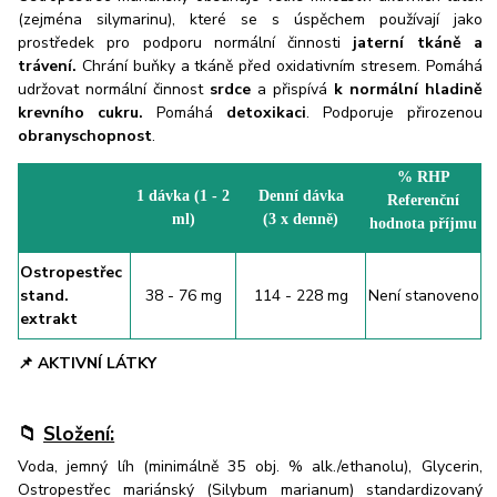
(zejména silymarinu), které se s úspěchem používají jako
prostředek pro podporu normální činnosti
jaterní tkáně a
trávení.
Chrání buňky a tkáně před oxidativním stresem. Pomáhá
udržovat normální činnost
srdce
a přispívá
k normální hladině
krevního cukru.
Pomáhá
detoxikaci
. Podporuje přirozenou
obranyschopnost
.
% RHP
1 dávka (1 - 2
Denní dávka
Referenční
ml)
(3 x denně)
hodnota příjmu
Ostropestřec
stand.
38 - 76 mg
114 - 228 mg
Není stanoveno
extrakt
📌
AKTIVNÍ LÁTKY
📁
Složení:
Voda, jemný líh (minimálně 35 obj. % alk./ethanolu), Glycerin,
Ostropestřec mariánský (Silybum marianum) standardizovaný