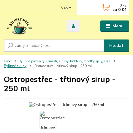
0
ks
CZK
za
0 Kč
Menu
Hledat
Úvod
Bylinné produkty - masti, sirupy, tinktury, tobolky, gely, séra
Bylinné sirupy
Ostropestřec - třtinový sirup - 250 ml
Ostropestřec - třtinový sirup -
250 ml