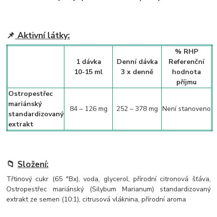
📌
Aktivní látky:
% RHP
1 dávka
Denní dávka
Referenční
10-15 ml
3 x denně
hodnota
příjmu
Ostropestřec
mariánský
84 – 126 mg
252 – 378 mg
Není stanoveno
standardizovaný
extrakt
📁
Složení:
Třtinový cukr (65 °Bx), voda, glycerol, přírodní citronová šťáva,
Ostropestřec mariánský (Silybum Marianum) standardizovaný
extrakt ze semen (10:1), citrusová vláknina, přírodní aroma