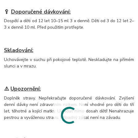
🥄
Doporučené dávkování
:
Dospělí a děti od 12 let 10–15 ml 3 x denně. Děti od 3 do 12 let 2–
3 x denně 10 ml. Před použitím protřepte.
Skladování:
Uchovávejte v suchu při pokojové teplotě. Neskladujte na přímém
slunci a v mrazu.
⚠️
Upozornění:
Doplněk stravy. Nepřekračujte doporučené dávkování. Zvýšení
denní dávky není zdravotním rizikem. Není vhodné pro děti do tří
let, těhotné a kojící matky. Ukládat mimo dosah dětí! Nenahrazuje
pestrou a vyváženou stravu. Případný zákal není na závadu.