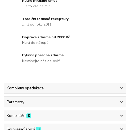
Ručně míchané směsi
... a to vše na míru
Tradiční rodinné receptury
... již od roku 2011
Doprava zdarma od 2000 Kč
Hurá do nákupů!
Bylinná poradna zdarma
Neváhejte nás oslovit!
Kompletní specifikace
Parametry
Komentáře
0
Související zboží
3