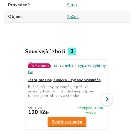
Provedení
Sirup
Objem
250ml
Související zboží
3
TOP produkt
Játra, slezina, slinivka - sypaný bylinný čaj
Detoxikace -
x 80 g
Ručně míchaný bylinný čaj z pečlivě
vybraných surovin, vhodný na podporu
Sada 10 sáčk
funkce jater, sleziny a slinivky.
koupelí. Ide
čajům.
cena od
dostupné - ruční
120 Kč
695 Kč
výroba
/
ks
/
ks
Zvolit variantu