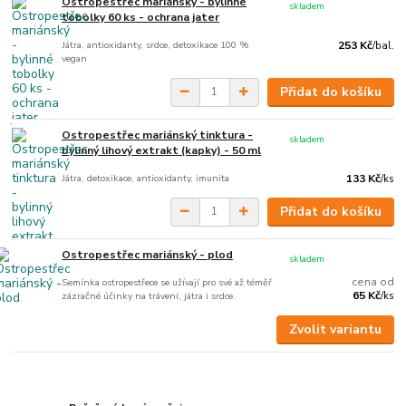
Ostropestřec mariánský - bylinné
skladem
tobolky 60 ks - ochrana jater
Játra, antioxidanty, srdce, detoxikace 100 %
253 Kč
/
bal.
vegan
Přidat do košíku
Ostropestřec mariánský tinktura -
skladem
bylinný lihový extrakt (kapky) - 50 ml
Játra, detoxikace, antioxidanty, imunita
133 Kč
/
ks
Přidat do košíku
Ostropestřec mariánský - plod
skladem
cena od
Semínka ostropestřece se užívají pro své až téměř
65 Kč
zázračné účinky na trávení, játra i srdce.
/
ks
Zvolit variantu