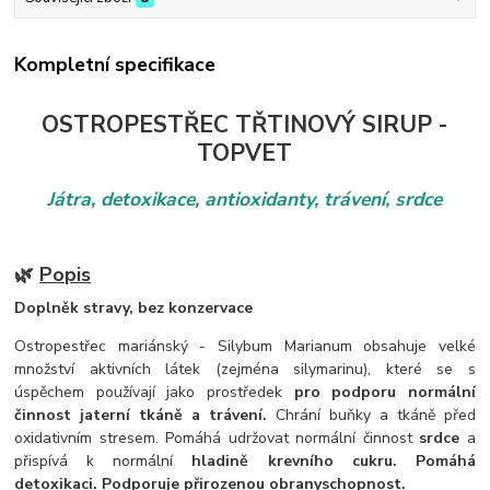
Kompletní specifikace
OSTROPESTŘEC
TŘTINOVÝ
SIRUP -
TOPVET
Játra, detoxikace, antioxidanty, trávení, srdce
🌿
Popis
Doplněk stravy, bez konzervace
Ostropestřec mariánský - Silybum Marianum obsahuje velké
množství aktivních látek (zejména silymarinu), které se s
úspěchem používají jako prostředek
pro podporu normální
činnost jaterní tkáně a trávení.
Chrání buňky a tkáně před
oxidativním stresem. Pomáhá udržovat normální činnost
srdce
a
přispívá k normální
hladině krevního cukru. Pomáhá
detoxikaci. Podporuje přirozenou obranyschopnost.