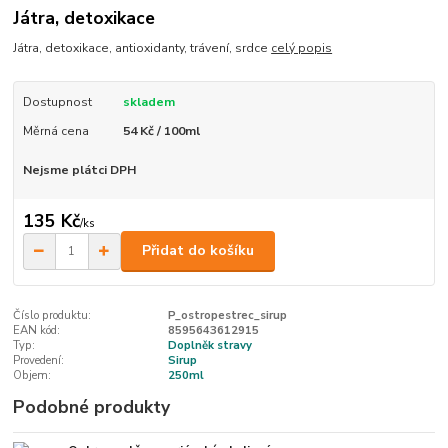
Játra, detoxikace
Játra, detoxikace, antioxidanty, trávení, srdce
celý popis
Dostupnost
skladem
Měrná cena
54 Kč / 100ml
Nejsme plátci DPH
135 Kč
/
ks
Přidat do košíku
Číslo produktu:
P_ostropestrec_sirup
EAN kód:
8595643612915
Typ:
Doplněk stravy
Provedení:
Sirup
Objem:
250ml
Podobné produkty