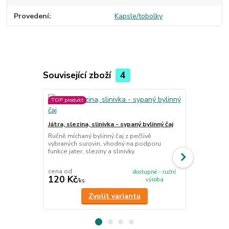
Provedení
Kapsle/tobolky
Související zboží
4
TOP produkt
TOP produkt
Játra, slezina, slinivka - sypaný bylinný čaj
Pročištění/d
Ručně míchaný bylinný čaj z pečlivě
Ručně míchan
vybraných surovin, vhodný na podporu
vybraných su
funkce jater, sleziny a slinivky.
bylinné kúry,
organismu.
cena od
cena od
dostupné - ruční
120 Kč
120 Kč
výroba
/
ks
/
ks
Zvolit variantu