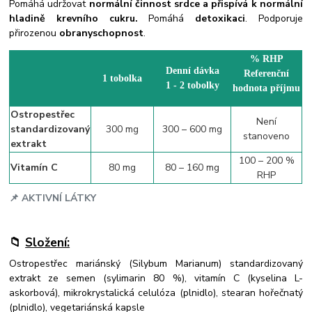
Pomáhá udržovat
normální činnost srdce a přispívá k normální
hladině krevního cukru.
Pomáhá
detoxikaci
. Podporuje
přirozenou
obranyschopnost
.
% RHP
Denní dávka
Referenční
1 tobolka
1 - 2 tobolky
hodnota příjmu
Ostropestřec
Není
standardizovaný
300 mg
300 – 600 mg
stanoveno
extrakt
100 – 200 %
Vitamín C
80 mg
80 – 160 mg
RHP
📌
AKTIVNÍ LÁTKY
📁
Složení:
Ostropestřec mariánský (Silybum Marianum) standardizovaný
extrakt ze semen (sylimarin 80 %), vitamín C (kyselina L-
askorbová), mikrokrystalická celulóza (plnidlo), stearan hořečnatý
(plnidlo), vegetariánská kapsle