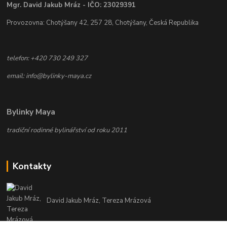
Mgr. David Jakub Mráz - IČO: 23029391
Provozovna: Chotýšany 42, 257 28, Chotýšany, Česká Republika
telefon: +420 730 249 327
email: info@bylinky-maya.cz
Bylinky Maya
tradiční rodinné bylinářství od roku 2011
Kontakty
David Jakub Mráz, Tereza Mrázová