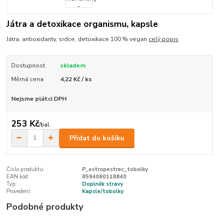
Játra a detoxikace organismu, kapsle
Játra, antioxidanty, srdce, detoxikace 100 % vegan
celý popis
Dostupnost
skladem
Měrná cena
4,22 Kč / ks
Nejsme plátci DPH
253 Kč
/
bal.
Přidat do košíku
Číslo produktu:
P_ostropestrec_tobolky
EAN kód:
8594060118840
Typ:
Doplněk stravy
Provedení:
Kapsle/tobolky
Podobné produkty