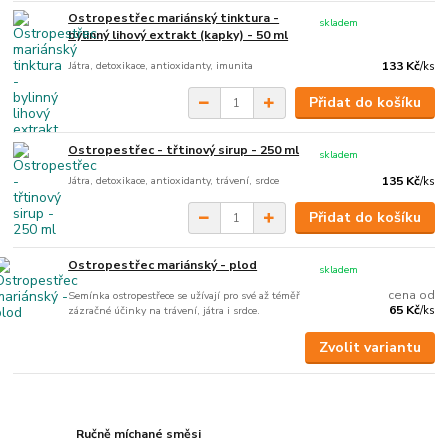
Ostropestřec mariánský tinktura -
skladem
bylinný lihový extrakt (kapky) - 50 ml
Játra, detoxikace, antioxidanty, imunita
133 Kč
/
ks
Přidat do košíku
Ostropestřec - třtinový sirup - 250 ml
skladem
Játra, detoxikace, antioxidanty, trávení, srdce
135 Kč
/
ks
Přidat do košíku
Ostropestřec mariánský - plod
skladem
cena od
Semínka ostropestřece se užívají pro své až téměř
65 Kč
zázračné účinky na trávení, játra i srdce.
/
ks
Zvolit variantu
Ručně míchané směsi