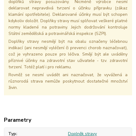
doplňků stravy posuzovány. Nicméně výrobce nesmí
deklarovat nepravdivá tvrzení o účinku přípravku (zákaz
klamání spotřebitele). Deklarované účinky musí být schopen
kdykoliv doložit. Doplňky stravy musí splňovat veškeré platné
normy kladené na potraviny. Jejich dodržování kontroluje
Státní zemědělská a potravinářská inspekce (SZPI).
Doplňky stravy nesmějí být na obalu označeny léčebnou
indikací (ani nesmějí vyléčení či prevenci chorob naznačovat),
což je vyhrazeno pouze pro léčiva. Smějí být ale uváděny
příznivé účinky na zdravotní stav uživatele - tzv. zdravotní
tvrzení. Totéž platí i pro reklamu.
Rovněž se nesmí uvádět ani naznačovat, že vyvážená a
různorodá strava nemůže poskytnout dostatečné množství
živin.
Parametry
Typ
Doplněk stravy