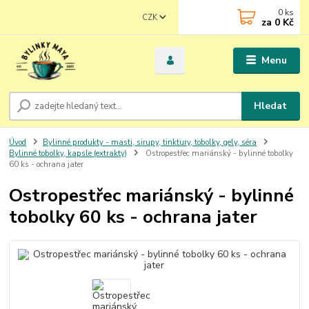
0
ks
CZK
za
0 Kč
Menu
Hledat
Úvod
Bylinné produkty - masti, sirupy, tinktury, tobolky, gely, séra
Bylinné tobolky, kapsle (extrakty)
Ostropestřec mariánský - bylinné tobolky
60 ks - ochrana jater
Ostropestřec mariánský - bylinné
tobolky 60 ks - ochrana jater