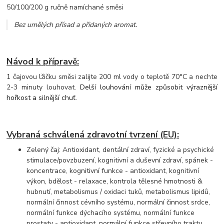
50/100/200 g ručně namíchané směsi
Bez umělých přísad a přidaných aromat
.
Návod k přípravě:
1 čajovou lžičku směsi zalijte 200 ml vody o teplotě 70°C a nechte
2-3 minuty louhovat.
Delší louhování může způsobit výraznější
hořkost a silnější chuť.
Vybraná schválená zdravotní tvrzení (EU):
Zelený čaj: Antioxidant, dentální zdraví, fyzické a psychické
stimulace/povzbuzení, kognitivní a duševní zdraví, spánek -
koncentrace, kognitivní funkce - antioxidant, kognitivní
výkon, bdělost - relaxace, kontrola tělesné hmotnosti &
hubnutí, metabolismus / oxidaci tuků, metabolismus lipidů,
normální činnost cévního systému, normální činnost srdce,
normální funkce dýchacího systému, normální funkce
prostaty - antioxidant, normální funkce střevního traktu,