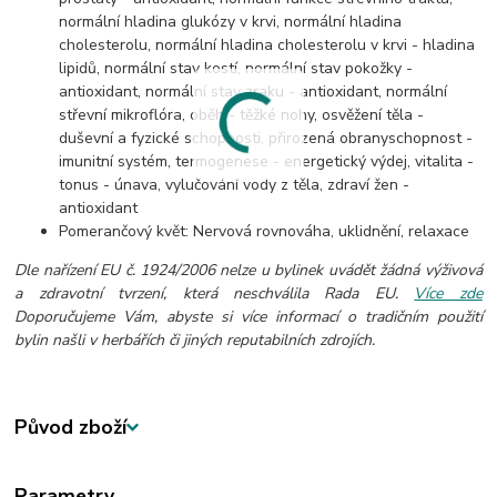
normální hladina glukózy v krvi, normální hladina
cholesterolu, normální hladina cholesterolu v krvi - hladina
lipidů, normální stav kostí, normální stav pokožky -
antioxidant, normální stav zraku - antioxidant, normální
střevní mikroflóra, oběh - těžké nohy, osvěžení těla -
duševní a fyzické schopnosti, přirozená obranyschopnost -
imunitní systém, termogenese - energetický výdej, vitalita -
tonus - únava, vylučování vody z těla, zdraví žen -
antioxidant
Pomerančový květ: Nervová rovnováha, uklidnění, relaxace
Dle nařízení EU č. 1924/2006 nelze u bylinek uvádět žádná výživová
a zdravotní tvrzení, která neschválila Rada EU.
Více zde
Doporučujeme Vám, abyste si více informací o tradičním použití
bylin našli v herbářích či jiných reputabilních zdrojích.
Původ zboží
Parametry