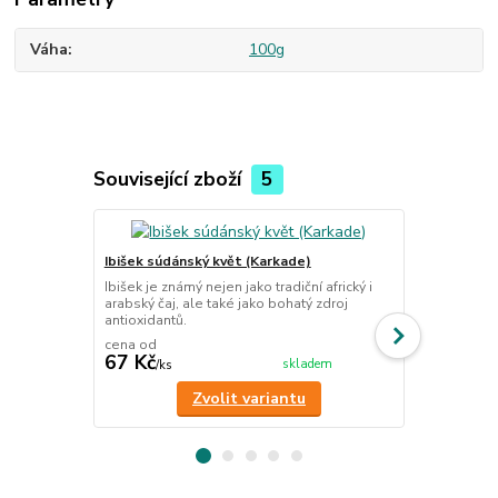
Váha
100g
Související zboží
5
Ibišek súdánský květ (Karkade)
Skořice kůra
Ibišek je známý nejen jako tradiční africký i
Kůra skořice
arabský čaj, ale také jako bohatý zdroj
nejen díky s
antioxidantů.
trávení i sp
cena od
cena od
67 Kč
60 Kč
skladem
/
ks
/
ks
Zvolit variantu