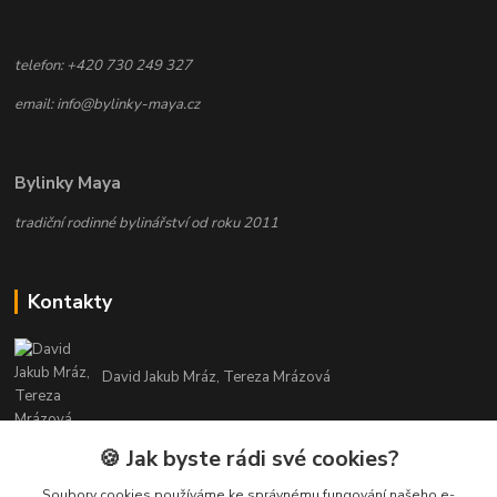
telefon: +420 730 249 327
email: info@bylinky-maya.cz
Bylinky Maya
tradiční rodinné bylinářství od roku 2011
Kontakty
David Jakub Mráz, Tereza Mrázová
info@bylinky-maya.cz
🍪 Jak byste rádi své cookies?
Soubory cookies používáme ke správnému fungování našeho e-