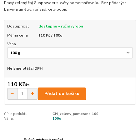
Pravý zelený čaj Gunpowder s květy pomerančovníku. Bez přidaných
barviv a umělých přísad.
celý popis
Dostupnost
dostupné - ruční výroba
Měrná cena
110 Kč / 100g
Váha
Nejsme plátci DPH
110 Kč
/
ks
Přidat do košíku
Číslo produktu:
CH_zeleny_pomeranc-100
Váha:
100g
Ručně míchané směsi