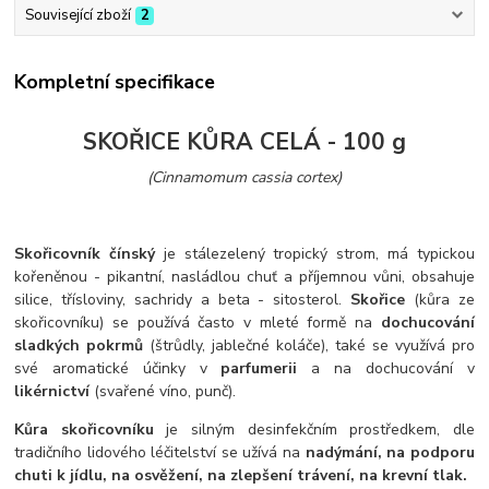
Související zboží
2
Kompletní specifikace
SKOŘICE KŮRA CELÁ - 100 g
(Cinnamomum cassia cortex)
Skořicovník čínský
je stálezelený tropický strom, má typickou
kořeněnou - pikantní, nasládlou chuť a příjemnou vůni, obsahuje
silice, třísloviny, sachridy a beta - sitosterol.
Skořice
(kůra ze
skořicovníku) se používá často v mleté formě na
dochucování
sladkých pokrmů
(štrůdly, jablečné koláče), také se využívá pro
své aromatické účinky v
parfumerii
a na dochucování v
likérnictví
(svařené víno, punč).
Kůra skořicovníku
je silným desinfekčním prostředkem, dle
tradičního lidového léčitelství se užívá na
nadýmání, na podporu
chuti k jídlu, na osvěžení, na zlepšení trávení
, na krevní tlak.