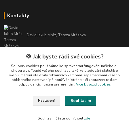
Kontakty
David Jakub Mráz, Tereza Mrázová
info@bylinky-maya.cz
🍪 Jak byste rádi své cookies?
Soubory cookies používáme ke správnému fungování našeho e-
shopu a v případě vašeho souhlasu také ke sledování statistik o
webu, měření efektivity reklamních kampaní, zapamatování vašeho
oblíbeného nastavení při používání stránek, či zobrazení reklam
odpovídajících vašim preferencím.
Více k využití cookies
Upravit sběr cookies.
Souhlasím
Nastavení
Všechny texty a fotografie u produktů jsou vlastnictvím BYLINKY MAYA. Nelze
je bez souhlasu kopírovat ani publikovat!
Souhlas můžete odmítnout
zde
.
Vytvořeno na
Eshop-rychle.cz