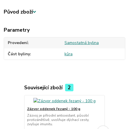
Původ zboží
Parametry
Provedení
Samostatná bylina
Část byliny
kůra
Související zboží
2
Zázvor oddenek řezaný - 100 g
Pomeranč op
Zázvoj je přírodní antioxidant, působí
protizánětlivě, uvolňuje dýchací cesty,
g
zvyšuje imunitu.
Pomerančová 