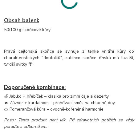
Obsah balení:
50/100 g skořicové kůry
Pravá cejlonská skořice se svinuje z tenké vnitřní kůry do
charakteristických "doutníků", zatímco skořice čínská má tlustší,
tvrdší svitky 🌴.
Doporučené kombinace:
🍏 Jablko + hřebíček – klasika pro zimní čaje a dezerty
🔥 Zázvor + kardamom – prohřívací směs na chladné dny
🍊 Pomerančová kůra – ovocně-kořeněná harmonie
Pozn.: Tento produkt není lék. Při zdravotních potížích se vždy
poraďte s odborníkem.