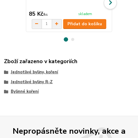
dochucení ča
kosmetiky, má
85 Kč
68 Kč
skladem
/
ks
/
ks
Přidat do košíku
Zboží zařazeno v kategoriích
Jednotlivé byliny, koření
Jednotlivé byliny R-Z
Bylinné koření
Nepropásněte novinky, akce a