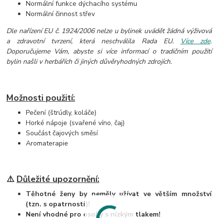
Normální funkce dýchacího systému
Normální činnost střev
Dle nařízení EU č. 1924/2006 nelze u bylinek uvádět žádná výživová
a zdravotní tvrzení, která neschválila Rada EU.
Více zde
.
Doporučujeme Vám, abyste si více informací o tradičním použití
bylin našli v herbářích či jiných důvěryhodných zdrojích.
Možnosti použití:
Pečení (štrúdly, koláče)
Horké nápoje (svařené víno, čaj)
Součást čajových směsí
Aromaterapie
⚠️
Důležité upozornění:
Těhotné ženy by neměly užívat ve větším množství
(tzn. s opatrností)!
Není vhodné pro osoby s nízkým tlakem!