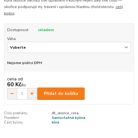
Kůra skořice nachází své uplatnění v kuchyni nejen díky své chuti —
skořice podporuje mj. trávení i správnou hladinu cholesterolu.
celý
popis
Dostupnost
skladem
Váha
Nejsme plátci DPH
cena od
60 Kč
/
ks
Přidat do košíku
Číslo produktu:
JB_skorice_cela
Provedení:
Samostatná bylina
Část byliny:
kůra