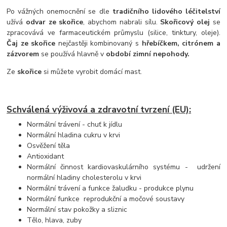
Po vážných onemocnění se dle
tradičního lidového léčitelství
užívá
odvar ze skořice
, abychom nabrali sílu.
Skořicový olej
se
zpracovává ve farmaceutickém průmyslu (silice, tinktury, oleje).
Čaj ze skořice
nejčastěji kombinovaný s
hřebíčkem, citrónem a
zázvorem
se používá hlavně v
období zimní nepohody.
Ze
skořice
si můžete vyrobit domácí mast.
Schválená výživová a zdravotní tvrzení (EU):
Normální trávení - chuť k jídlu
Normální hladina cukru v krvi
Osvěžení těla
Antioxidant
Normální činnost kardiovaskulárního systému - udržení
normální hladiny cholesterolu v krvi
Normální trávení a funkce žaludku - produkce plynu
Normální funkce reprodukční a močové soustavy
Normální stav pokožky a sliznic
Tělo, hlava, zuby