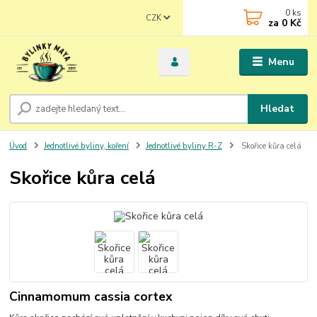
0
ks
CZK
za
0 Kč
Menu
Hledat
Úvod
Jednotlivé byliny, koření
Jednotlivé byliny R-Z
Skořice kůra celá
Skořice kůra celá
Cinnamomum cassia cortex