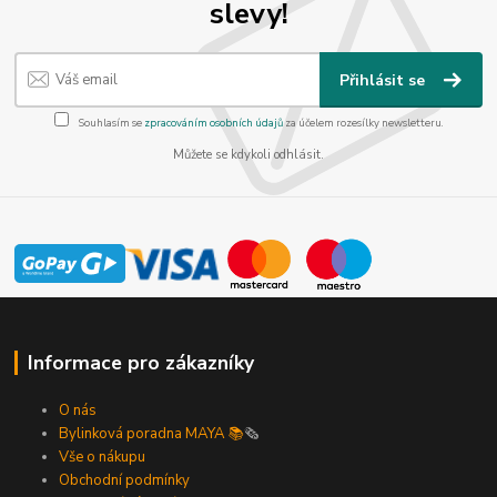
slevy!
Přihlásit se
Souhlasím se
zpracováním osobních údajů
za účelem rozesílky newsletteru.
Můžete se kdykoli odhlásit.
Informace pro zákazníky
O nás
Bylinková poradna MAYA 📚
🗞️
Vše o nákupu
Obchodní podmínky