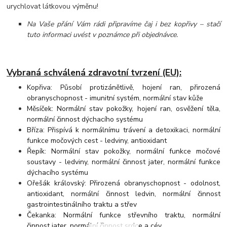
urychlovat látkovou výměnu!
Na Vaše přání Vám rádi připravíme čaj i bez kopřivy – stačí
tuto informaci uvést v poznámce při objednávce.
Vybraná schválená zdravotní tvrzení (EU):
Kopřiva: Působí protizánětlivě, hojení ran, přirozená
obranyschopnost - imunitní systém, normální stav kůže
Měsíček: Normální stav pokožky, hojení ran, osvěžení těla,
normální činnost dýchacího systému
Bříza: Přispívá k normálnímu trávení a detoxikaci, normální
funkce močových cest - ledviny, antioxidant
Řepík: Normální stav pokožky, normální funkce močové
soustavy - ledviny, normální činnost jater, normální funkce
dýchacího systému
Ořešák královský: Přirozená obranyschopnost - odolnost,
antioxidant, normální činnost ledvin, normální činnost
gastrointestinálního traktu a střev
Čekanka: Normální funkce střevního traktu, normální
činnost jater, normální činnost srdce a cév