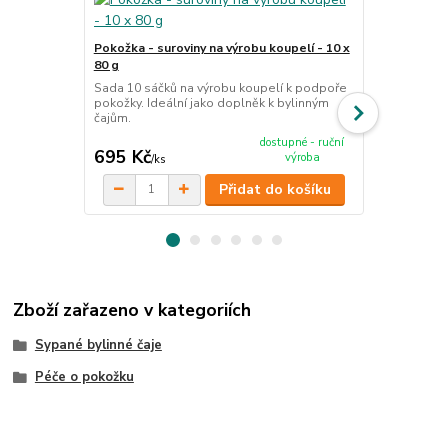
TOP produkt
Pokožka - suroviny na výrobu koupelí - 10 x
Pročištění/d
80 g
Ručně míchan
vybraných su
Sada 10 sáčků na výrobu koupelí k podpoře
bylinné kúry,
pokožky. Ideální jako doplněk k bylinným
organismu.
čajům.
cena od
dostupné - ruční
695 Kč
120 Kč
výroba
/
ks
/
ks
Přidat do košíku
Zboží zařazeno v kategoriích
Sypané bylinné čaje
Péče o pokožku