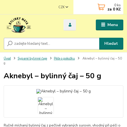
0
ks
CZK
za
0 Kč
Menu
Hledat
Úvod
Sypané bylinné čaje
Péče o pokožku
Aknebyl – bylinný čaj – 50
g
Aknebyl – bylinný čaj – 50 g
Ručně míchaný bylinný čaj z pečlivě vybraných surovin, vhodný při péči o