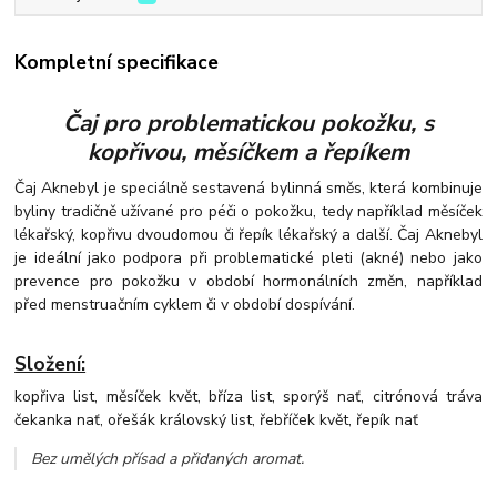
Kompletní specifikace
Čaj pro problematickou pokožku, s
kopřivou, měsíčkem a řepíkem
Čaj Aknebyl je speciálně sestavená bylinná směs, která kombinuje
byliny tradičně užívané pro péči o pokožku, tedy například měsíček
lékařský, kopřivu dvoudomou či řepík lékařský a další. Čaj Aknebyl
je ideální jako podpora při problematické pleti (akné) nebo jako
prevence pro pokožku v období hormonálních změn, například
před menstruačním cyklem či v období dospívání.
Složení:
kopřiva list, měsíček květ, bříza list, sporýš nať, citrónová tráva
čekanka nať, ořešák královský list, řebříček květ, řepík nať
Bez umělých přísad a přidaných aromat
.