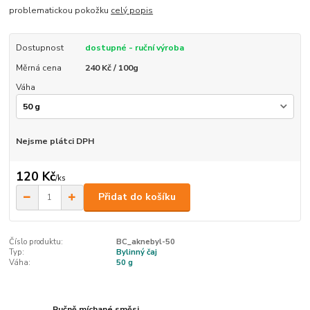
problematickou pokožku
celý popis
Dostupnost
dostupné - ruční výroba
Měrná cena
240 Kč / 100g
Váha
Nejsme plátci DPH
120 Kč
/
ks
Přidat do košíku
Číslo produktu:
BC_aknebyl-50
Typ:
Bylinný čaj
Váha:
50 g
Ručně míchané směsi