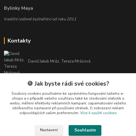
Bylinky Maya
tradiční rodinné bylinářství od roku 2011
Kontakty
David Jakub Mráz, Tereza Mrázová
info@bylinky-maya.cz
🍪 Jak byste rádi své cookies?
Soubory cookies používáme ke správnému fungování našeho e-
shopu a v případě vašeho souhlasu také ke sledování statistik o
webu, měření efektivity reklamních kampaní, zapamatování vašeho
oblíbeného nastavení při používání stránek, či zobrazení reklam
odpovídajících vašim preferencím.
Více k využití cookies
Upravit sběr cookies.
Souhlasím
Nastavení