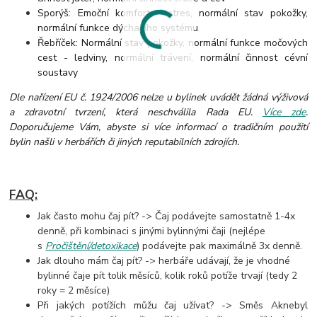
Sporýš: Emoční komfort - stres, normální stav pokožky,
normální funkce dýchacího systému
Řebříček: Normální stav pokožky, normální funkce močových
cest - ledviny, normální trávení, normální činnost cévní
soustavy
Dle nařízení EU č. 1924/2006 nelze u bylinek uvádět žádná výživová
a zdravotní tvrzení, která neschválila Rada EU.
Více zde
.
Doporučujeme Vám, abyste si více informací o tradičním použití
bylin našli v herbářích či jiných reputabilních zdrojích.
FAQ:
Jak často mohu čaj pít? -> Čaj podávejte samostatně 1-4x
denně, při kombinaci s jinými bylinnými čaji (nejlépe
s
Pročištění/detoxikace
) podávejte pak maximálně 3x denně.
Jak dlouho mám čaj pít? -> herbáře udávají, že je vhodné
bylinné čaje pít tolik měsíců, kolik roků potíže trvají (tedy 2
roky = 2 měsíce)
Při jakých potížích můžu čaj užívat? -> Směs Aknebyl