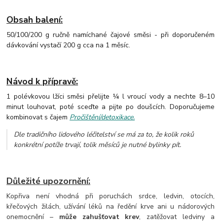
Obsah balení:
50/100/200 g ručně namíchané čajové směsi - při doporučeném
dávkování vystačí 200 g cca na 1 měsíc.
Návod k přípravě:
1 polévkovou lžíci směsi přelijte ¼ l vroucí vody a nechte 8–10
minut louhovat, poté sceďte a pijte po doušcích. Doporučujeme
kombinovat s čajem
Pročištění/detoxikace.
Dle tradičního lidového léčitelství se má za to, že kolik roků
konkrétní potíže trvají, tolik měsíců je nutné bylinky pít.
Důležité upozornění:
Kopřiva není vhodná při poruchách srdce, ledvin, otocích,
křečových žilách, užívání léků na ředění krve ani u nádorových
onemocnění –
může zahušťovat krev
, zatěžovat ledviny a