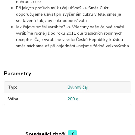
nahradit cukr.
Při jakých potížích můžu čaj užívat? -> Směs Cukr
doporučujeme užívat při zvýšeném cukru v těle, směs je
sestavená tak, aby cukr odbourávala
Jak čajové směsi vyrábíte? -> Všechny naše čajové směsi
vyrábíme ručně již od roku 2011 dle tradičních rodinných
receptur. Čaje vyrábíme v srdci České Republiky, každou
směs mícháme až při objednání –nejsme žádná velkovýroba.
Parametry
Typ
Bylinný čaj
Váha
200 g
Související zboží
7