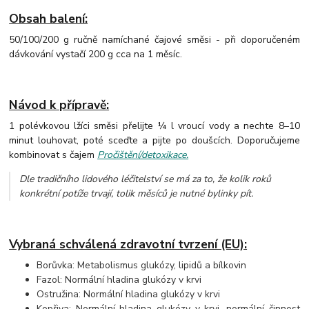
Obsah balení:
50/100/200 g ručně namíchané čajové směsi - při doporučeném
dávkování vystačí 200 g cca na 1 měsíc.
Návod k přípravě:
1 polévkovou lžíci směsi přelijte ¼ l vroucí vody a nechte 8–10
minut louhovat, poté sceďte a pijte po doušcích. Doporučujeme
kombinovat s čajem
Pročištění/detoxikace.
Dle tradičního lidového léčitelství se má za to, že kolik roků
konkrétní potíže trvají, tolik měsíců je nutné bylinky pít.
Vybraná schválená zdravotní tvrzení (EU):
Borůvka: Metabolismus glukózy, lipidů a bílkovin
Fazol: Normální hladina glukózy v krvi
Ostružina: Normální hladina glukózy v krvi
Kopřiva: Normální hladina glukózy v krvi, normální činnost