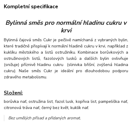
Kompletní specifikace
Bylinná směs pro normální hladinu cukru v
krvi
Bylinná čajová směs Cukr je pečlivě namíchaná z vybraných bylin,
které tradičně přispívají k normální hladině cukru v krvi, například z
kuklíku městského a listů ostružiníku. Kombinace borůvkových a
ostružinových listů, fazolových lusků a dalších bylin ovlivňuje
(snižuje) příznivě hladinu cukru (slinivka břišní, zvýšená hladina
cukru)
. Naše směs Cukr je ideální pro dlouhodobou podporu
zdravého metabolismu.
Složení:
borůvka nať, ostružina list, fazol lusk, kopřiva list, pampeliška nať,
citronová tráva nať, černý bez květ, kuklík nať
Bez umělých přísad a přidaných aromat
.