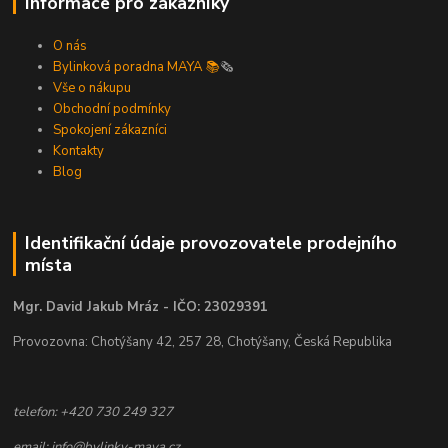
Informace pro zákazníky
O nás
Bylinková poradna MAYA 📚
🗞️
Vše o nákupu
Obchodní podmínky
Spokojení zákazníci
Kontakty
Blog
Identifikační údaje provozovatele prodejního
místa
Mgr. David Jakub Mráz - IČO: 23029391
Provozovna: Chotýšany 42, 257 28, Chotýšany, Česká Republika
telefon: +420 730 249 327
email: info@bylinky-maya.cz