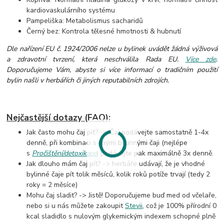
kardiovaskulárního systému
Pampeliška: Metabolismus sacharidů
Černý bez: Kontrola tělesné hmotnosti & hubnutí
Dle nařízení EU č. 1924/2006 nelze u bylinek uvádět žádná výživová
a zdravotní tvrzení, která neschválila Rada EU.
Více zde
.
Doporučujeme Vám, abyste si více informací o tradičním použití
bylin našli v herbářích či jiných reputabilních zdrojích.
Nejčastější dotazy (FAQ):
Jak často mohu čaj pít? -> Čaj podávejte samostatně 1-4x
denně, při kombinaci s jinými bylinnými čaji (nejlépe
s
Pročištění/detoxikace
) podávejte pak maximálně 3x denně.
Jak dlouho mám čaj pít? -> herbáře udávají, že je vhodné
bylinné čaje pít tolik měsíců, kolik roků potíže trvají (tedy 2
roky = 2 měsíce)
Mohu čaj sladit? -> Jistě! Doporučujeme buď med od včelaře,
nebo si u nás můžete zakoupit
Stevii
, což je 100% přírodní 0
kcal sladidlo s nulovým glykemickým indexem schopné plně