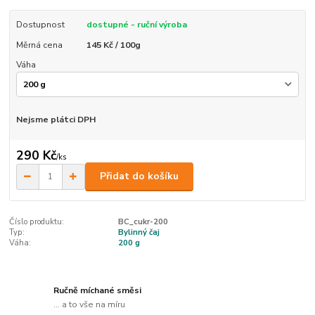
Dostupnost
dostupné - ruční výroba
Měrná cena
145 Kč / 100g
Váha
Nejsme plátci DPH
290 Kč
/
ks
Přidat do košíku
Číslo produktu:
BC_cukr-200
Typ:
Bylinný čaj
Váha:
200 g
Ručně míchané směsi
... a to vše na míru