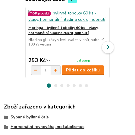
TOP produkt
TOP produkt
Štítná žláza
Moringa - bylinné tobolky 60 ks - vlasy,
Ručně míchan
hormonální hladina cukru, hubnutí
vybraných su
normální fun
Hladina glukózy v krvi, kvalita vlasů, hubnutí
systému. Vho
100 % vegan
zvýšené funkc
cena od
253 Kč
120 Kč
skladem
/
bal.
/
ks
Přidat do košíku
Zboží zařazeno v kategoriích
Sypané bylinné čaje
Hormonální rovnováha, metabolismus