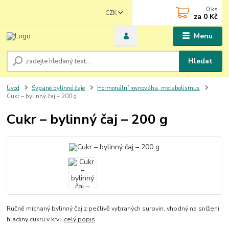
0
ks
CZK
za
0 Kč
Menu
Hledat
Úvod
Sypané bylinné čaje
Hormonální rovnováha, metabolismus
Cukr – bylinný čaj – 200 g
Cukr – bylinný čaj – 200 g
Ručně míchaný bylinný čaj z pečlivě vybraných surovin, vhodný na snížení
hladiny cukru v krvi.
celý popis