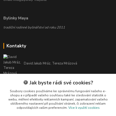
Bylinky Maya
tradiční rodinné bylinářství od roku 2011
Kontakty
David Jakub Mráz, Tereza Mrázová
info@bylinky-maya.cz
🍪 Jak byste rádi své cookies?
Soubory cookies používáme ke správnému fungování našeho e-
shopu a v případě vašeho souhlasu také ke sledování statistik o
webu, měření efektivity reklamních kampaní, zapamatování vašeho
oblíbeného nastavení při používání stránek, či zobrazení reklam
odpovídajících vašim preferencím.
Více k využití cookies