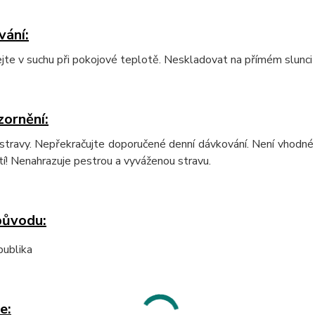
vání
:
te v suchu při pokojové teplotě. Neskladovat na přímém slunci 
zornění
:
travy. Nepřekračujte doporučené denní dávkování. Není vhodné p
í! Nenahrazuje pestrou a vyváženou stravu.
původu
:
publika
e: