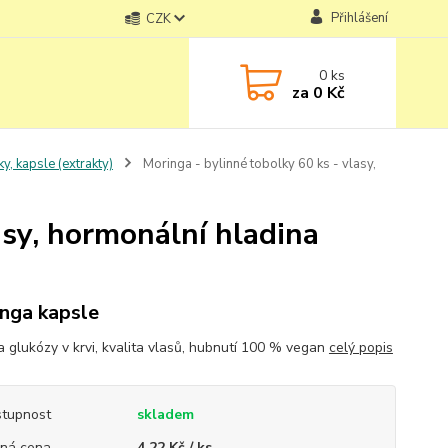
Přihlášení
CZK
0
ks
za
0 Kč
y, kapsle (extrakty)
Moringa - bylinné tobolky 60 ks - vlasy,
asy, hormonální hladina
nga kapsle
a glukózy v krvi, kvalita vlasů, hubnutí 100 % vegan
celý popis
tupnost
skladem
ná cena
4,22 Kč / ks