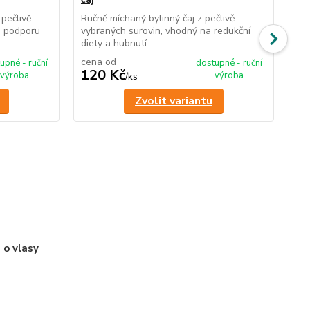
pečlivě
Ručně míchaný bylinný čaj z pečlivě
Ruč
o podporu
vybraných surovin, vhodný na redukční
vyb
diety a hubnutí.
štíh
cena od
ce
upné - ruční
dostupné - ruční
120 Kč
1
výroba
výroba
/
ks
Zvolit variantu
 o vlasy