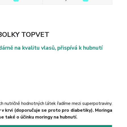
BOLKY TOPVET
árně na kvalitu vlasů, přispívá k hubnutí
ích nutričně hodnotných látek řadíme mezi superpotraviny.
 v krvi (doporučuje se proto pro diabetiky). Moringa
 se také o účinku moringy na hubnutí.