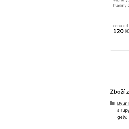
vybranýc
hladiny c
cena od
120 K
Zboží 
Bylin
sirupy
gely,