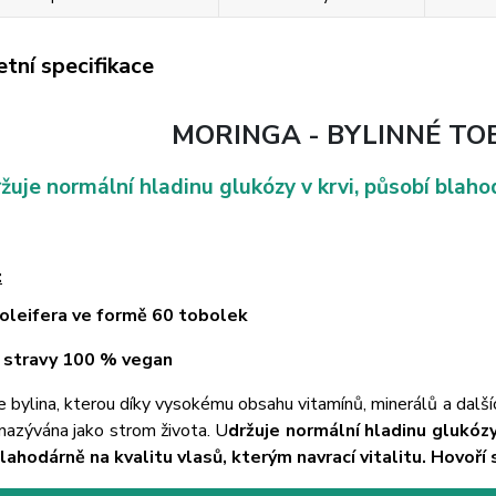
tní specifikace
MORINGA - BYLINNÉ TO
žuje normální hladinu glukózy v krvi, působí blahod
:
oleifera ve formě 60 tobolek
 stravy
100 % vegan
e bylina, kterou díky vysokému obsahu vitamínů, minerálů a dalš
nazývána jako strom života. U
držuje normální hladinu glukózy
lahodárně na kvalitu vlasů, kterým navrací vitalitu. Hovoří