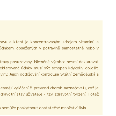
travu a která je koncentrovaným zdrojem vitaminů a
m účinkem, obsažených v potravině samostatně nebo v
ů stravy posuzovány. Nicméně výrobce nesmí deklarovat
Deklarované účinky musí být schopen kdykoliv doložit.
ny. Jejich dodržování kontroluje Státní zemědělská a
esmějí vyléčení či prevenci chorob naznačovat), což je
dravotní stav uživatele - tzv. zdravotní tvrzení. Totéž
a nemůže poskytnout dostatečné množství živin.