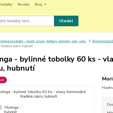
Kontakty
Novinky
Blog
Hledat
ylinné produkty - masti, sirupy, tinktury, tobolky, gely, séra
Bylinné tobolk
hladina cukru, hubnutí
nga - bylinné tobolky 60 ks - vl
u, hubnutí
Mori
ukt
Hladin
Dos
Měr