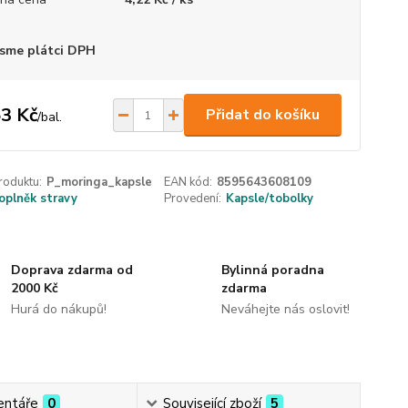
sme plátci DPH
3 Kč
Přidat do košíku
/
bal.
roduktu:
P_moringa_kapsle
EAN kód:
8595643608109
oplněk stravy
Provedení:
Kapsle/tobolky
Doprava zdarma od
Bylinná poradna
2000 Kč
zdarma
Hurá do nákupů!
Neváhejte nás oslovit!
ntáře
0
Související zboží
5