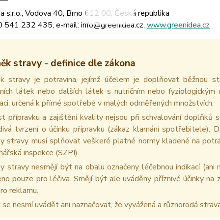
a s.r.o., Vodova 40, Brno 612 00, Česká republika
0 541 232 435, e-mail: info@greenidea.cz,
www.greenidea.cz
ěk stravy - definice dle zákona
k stravy je potravina, jejímž účelem je doplňovat běžnou s
lních látek nebo dalších látek s nutričním nebo fyziologický
aci, určená k přímé spotřebě v malých odměřených množstvích.
t přípravku a zajištění kvality nejsou při schvalování doplňk
ivá tvrzení o účinku přípravku (zákaz klamání spotřebitele). 
y stravy musí splňovat veškeré platné normy kladené na potravi
nářská inspekce (SZPI).
 stravy nesmějí být na obalu označeny léčebnou indikací (ani n
no pouze pro léčiva. Smějí být ale uváděny příznivé účinky na z
 pro reklamu.
 se nesmí uvádět ani naznačovat, že vyvážená a různorodá strav