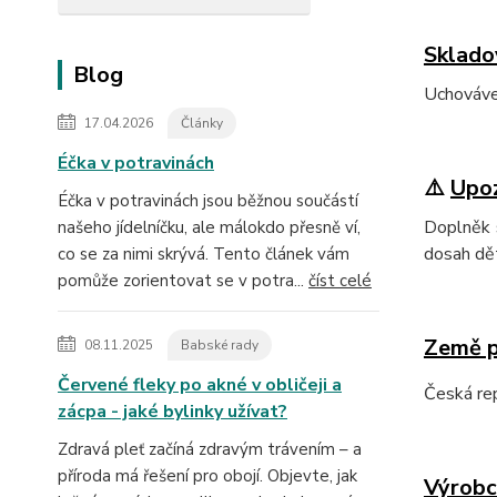
Sklado
Blog
Uchovávej
17.04.2026
Články
Éčka v potravinách
⚠️
Upo
Éčka v potravinách jsou běžnou součástí
Doplněk s
našeho jídelníčku, ale málokdo přesně ví,
dosah dět
co se za nimi skrývá. Tento článek vám
pomůže zorientovat se v potra...
číst celé
Země 
08.11.2025
Babské rady
Červené fleky po akné v obličeji a
Česká re
zácpa - jaké bylinky užívat?
Zdravá pleť začíná zdravým trávením – a
příroda má řešení pro obojí. Objevte, jak
Výrobc