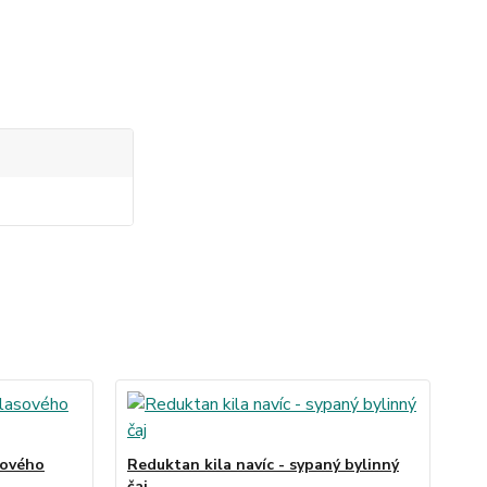
TO
sového
Reduktan kila navíc - sypaný bylinný
Red
čaj
čaj