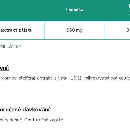
1 tobolka
extrakt z listu
350 mg
3
VNÍ LÁTKY
ení:
Moringa oleifera) extrakt z listu (10:1), mikrokrystalická celul
oručené dávkování:
olky denně. Dostatečně zapijte.