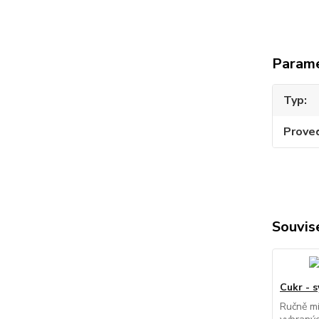
Param
Typ
Prove
Souvise
Cukr - s
Ručně mí