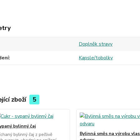
etry
Doplněk stravy
dení
Kapsle/tobolky
jící zboží
5
ypaný bylinný čaj
Bylinná směs na výrobu vla
chaný bylinný čaj z pečlivě
odvaru