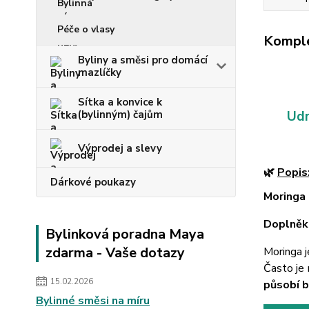
Péče o vlasy
Komple
Byliny a směsi pro domácí
mazlíčky
Sítka a konvice k
(bylinným) čajům
Udr
Výprodej a slevy
🌿
Popis
Dárkové poukazy
Moringa 
Doplněk
Bylinková poradna Maya
zdarma - Vaše dotazy
Moringa j
Často je 
15.02.2026
působí b
Bylinné směsi na míru