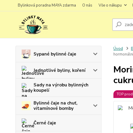
Bylinková poradna MAYA zdarma
O nás
Vše o nákupu
Úvod
B
Sypané bylinné čaje
hormonální 
Mori
Jednotlivé byliny, koření
cukr
Sady na výrobu bylinných
koupelí
TOP prod
Bylinné čaje na chuť,
vitamínové bomby
Černé čaje