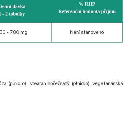
% RHP
Denní dávka
Referenční hodnota příjmu
1 - 2 tobolky
50 - 700 mg
Není stanoveno
óza (plnidlo), stearan hořečnatý (plnidlo), vegetariánská