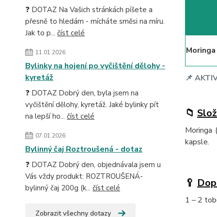
❓ DOTAZ Na Vašich stránkách píšete a
přesně to hledám - mícháte směsi na míru.
Jak to p...
číst celé
Moringa 
11.01.2026
Bylinky na hojení po vyčištění dělohy -
kyretáž
📌
AKTI
❓ DOTAZ Dobrý den, byla jsem na
vyčištění dělohy, kyretáž. Jaké bylinky pít
📁
Slož
na lepší ho...
číst celé
Moringa (
07.01.2026
kapsle.
Bylinný čaj Roztroušená - dotaz
❓ DOTAZ Dobrý den, objednávala jsem u
Vás vždy produkt: ROZTROUŠENÁ-
🥄
Dop
bylinný čaj 200g (k...
číst celé
1 – 2 tob
Zobrazit všechny dotazy