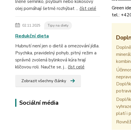
lněné semínko, psyllium nebo kokosový
Green ide
olej pomáhají šetrně rozhýbat ...
číst celé
tel.: +42
02.11.2025
Tipy na diety
Redukční dieta
Dopln
Hubnutí není jen o dietě a omezování jídla.
Doplně
Psychika, pravidelný pohyb, pitný režim a
minerá
správně zvolená bylinková kúra hrají
kombin
klíčovou roli. Naučte se, j...
číst celé
Účinnos
nepravd
Zobrazit všechny články
Doplňk
potravi
Doplňky
Sociální média
vyhraze
platí i
Rovněž