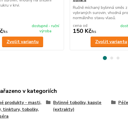
h surovin, vhodný na snížení
ukru v krvi.
Ručně míchaný bylinná směs z 
vybraných surovin, vhodná pr
normálního stavu vlasů.
cena od
dostupné - ruční
dost
č
150 Kč
výroba
/
ks
/
ks
Zvolit variantu
Zvolit variantu
zařazeno v kategoriích
né produkty - masti,
Bylinné tobolky, kapsle
Péče
, tinktury, tobolky,
(extrakty)
 séra