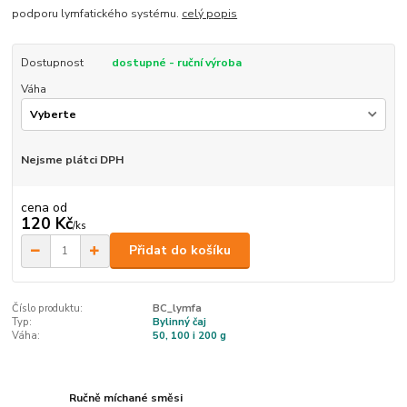
podporu lymfatického systému.
celý popis
Dostupnost
dostupné - ruční výroba
Váha
Nejsme plátci DPH
cena od
120 Kč
/
ks
Přidat do košíku
Číslo produktu:
BC_lymfa
Typ:
Bylinný čaj
Váha:
50, 100 i 200 g
Ručně míchané směsi