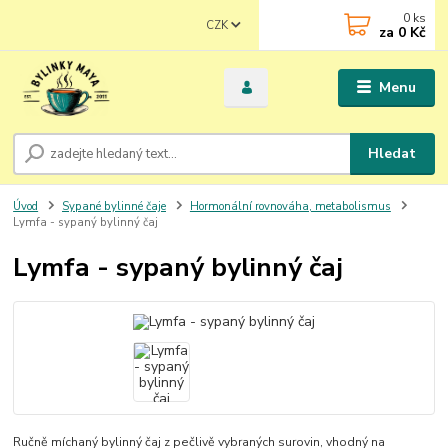
0
ks
CZK
za
0 Kč
Menu
Hledat
Úvod
Sypané bylinné čaje
Hormonální rovnováha, metabolismus
Lymfa - sypaný bylinný čaj
Lymfa - sypaný bylinný čaj
Ručně míchaný bylinný čaj z pečlivě vybraných surovin, vhodný na