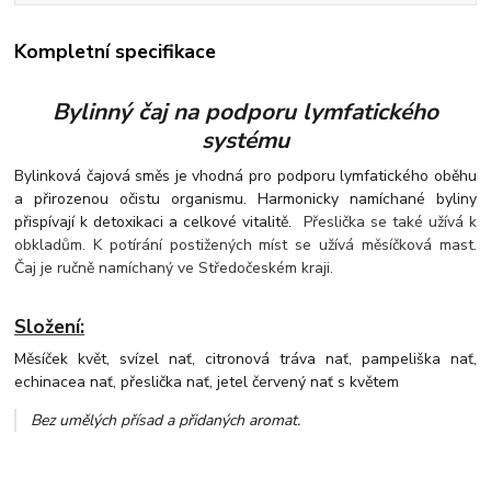
Kompletní specifikace
Bylinný čaj na podporu lymfatického
systému
Bylinková čajová směs je vhodná pro podporu lymfatického oběhu
a přirozenou očistu organismu. Harmonicky namíchané byliny
přispívají k detoxikaci a celkové vitalitě.
Přeslička se také užívá k
obkladům. K potírání postižených míst se užívá měsíčková mast.
Čaj je ručně namíchaný ve Středočeském kraji.
Složení:
Měsíček květ, svízel nať, citronová tráva nať, pampeliška nať,
echinacea nať, přeslička nať, jetel červený nať s květem
Bez umělých přísad a přidaných aromat
.