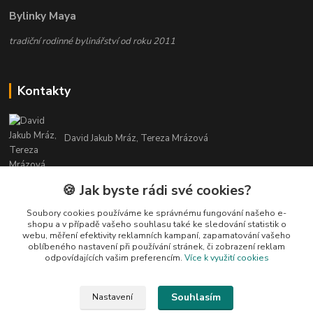
Bylinky Maya
tradiční rodinné bylinářství od roku 2011
Kontakty
David Jakub Mráz, Tereza Mrázová
info@bylinky-maya.cz
🍪 Jak byste rádi své cookies?
Soubory cookies používáme ke správnému fungování našeho e-
shopu a v případě vašeho souhlasu také ke sledování statistik o
webu, měření efektivity reklamních kampaní, zapamatování vašeho
oblíbeného nastavení při používání stránek, či zobrazení reklam
odpovídajících vašim preferencím.
Více k využití cookies
Upravit sběr cookies.
Souhlasím
Nastavení