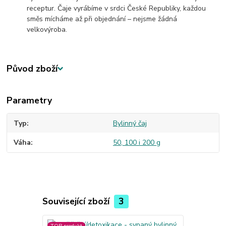
receptur. Čaje vyrábíme v srdci České Republiky, každou
směs mícháme až při objednání – nejsme žádná
velkovýroba.
Původ zboží
Parametry
Typ
Bylinný čaj
Váha
50, 100 i 200 g
Související zboží
3
TOP produkt
TOP produkt