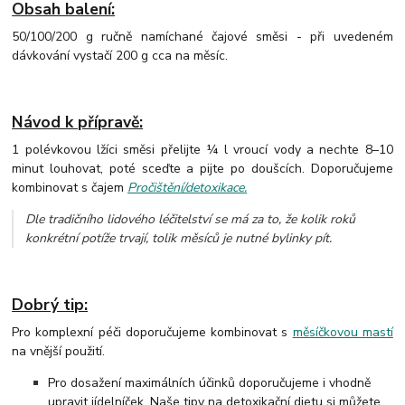
Obsah balení:
50/100/200 g ručně namíchané čajové směsi - při uvedeném
dávkování vystačí 200 g cca na měsíc.
Návod k přípravě:
1 polévkovou lžíci směsi přelijte ¼ l vroucí vody a nechte 8–10
minut louhovat, poté sceďte a pijte po doušcích. Doporučujeme
kombinovat s čajem
Pročištění/detoxikace.
Dle tradičního lidového léčitelství se má za to, že kolik roků
konkrétní potíže trvají, tolik měsíců je nutné bylinky pít.
Dobrý tip:
Pro komplexní péči doporučujeme kombinovat s
měsíčkovou mastí
na vnější použití.
Pro dosažení maximálních účinků doporučujeme i vhodně
upravit jídelníček. Naše tipy na detoxikační dietu si můžete