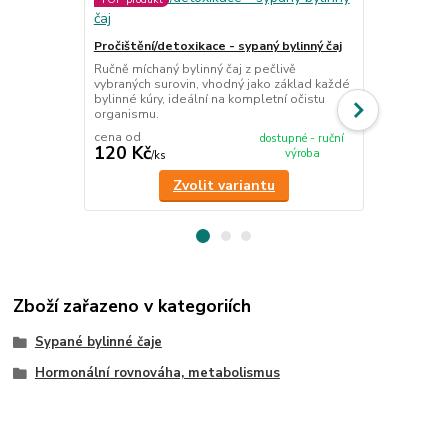
Měsíčková m
Pročištění/detoxikace - sypaný bylinný čaj
Odlupující s
pokožka, str
Ručně míchaný bylinný čaj z pečlivě
vybraných surovin, vhodný jako základ každé
bylinné kúry, ideální na kompletní očistu
organismu.
cena od
dostupné - ruční
120 Kč
203 Kč
výroba
/
ks
/
ks
Zvolit variantu
Zboží zařazeno v kategoriích
Sypané bylinné čaje
Hormonální rovnováha, metabolismus