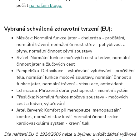
počíst
na našem blogu.
Vybraná schválená zdravotní tvrzení (EU):
Měsíček: Normální funkce jater - choleréza - pročištění,
normální trávení, normální činnost střev - pohyblivost a
plyny, normální činnost cévní soustavy
Svízel: Normální funkce močových cest a ledvin, normální
činnost jater a žlučových cest
Pampeliška: Detoxikace - vylučování, vylučování - pročištění
těla, normální funkce močové soustavy, normální činnost a
funkce jater, normální trávení - stimulace, antioxidant
Echinacea: Přirozená obranyschopnost - imunitní systém
Přeslička: Normální funkce močové soustavy - močových
cest a ledvin, vylučování
Jetel červený: Komfort při menopauze, menopauzální
komfort, normální stav kostí, normální činnost srdce -
kardiovaskulární systém - krevní tlak
Dle nařízení EU č. 1924/2006 nelze u bylinek uvádět žádná výživová