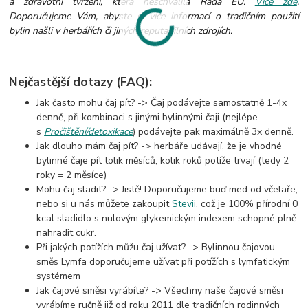
a zdravotní tvrzení, která neschválila Rada EU.
Více zde
.
Doporučujeme Vám, abyste si více informací o tradičním použití
bylin našli v herbářích či jiných reputabilních zdrojích.
Nejčastější dotazy (FAQ):
Jak často mohu čaj pít? -> Čaj podávejte samostatně 1-4x
denně, při kombinaci s jinými bylinnými čaji (nejlépe
s
Pročištění/detoxikace
) podávejte pak maximálně 3x denně.
Jak dlouho mám čaj pít? -> herbáře udávají, že je vhodné
bylinné čaje pít tolik měsíců, kolik roků potíže trvají (tedy 2
roky = 2 měsíce)
Mohu čaj sladit? -> Jistě! Doporučujeme buď med od včelaře,
nebo si u nás můžete zakoupit
Stevii
, což je 100% přírodní 0
kcal sladidlo s nulovým glykemickým indexem schopné plně
nahradit cukr.
Při jakých potížích můžu čaj užívat? -> Bylinnou čajovou
směs Lymfa doporučujeme užívat při potížích s lymfatickým
systémem
Jak čajové směsi vyrábíte? -> Všechny naše čajové směsi
vyrábíme ručně již od roku 2011 dle tradičních rodinných