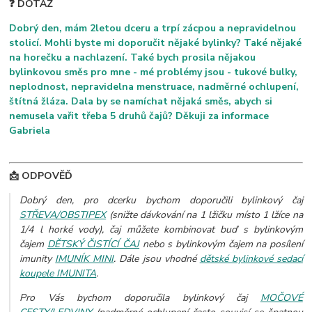
❓ DOTAZ
Dobrý den, mám 2letou dceru a trpí zácpou a nepravidelnou
stolicí. Mohli byste mi doporučit nějaké bylinky? Také nějaké
na horečku a nachlazení. Také bych prosila nějakou
bylinkovou směs pro mne - mé problémy jsou - tukové bulky,
neplodnost, nepravidelna menstruace, nadměrné ochlupení,
štítná žláza. Dala by se namíchat nějaká směs, abych si
nemusela vařit třeba 5 druhů čajů? Děkuji za informace
Gabriela
📩 ODPOVĚĎ
Dobrý den, pro dcerku bychom doporučili bylinkový čaj
STŘEVA/OBSTIPEX
(snižte dávkování na 1 lžičku místo 1 lžíce na
1/4 l horké vody), čaj můžete kombinovat buď s bylinkovým
čajem
DĚTSKÝ ČISTÍCÍ ČAJ
nebo s bylinkovým čajem na posílení
imunity
IMUNÍK MINI
. Dále jsou vhodné
dětské bylinkové sedací
koupele IMUNITA
.
Pro Vás bychom doporučila bylinkový čaj
MOČOVÉ