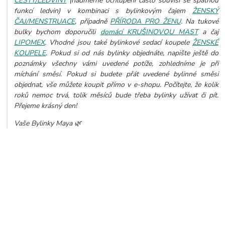
CESTY/LEDVINY
(nadměrné ochlupení často souvisí se špatnou
funkcí ledvin) v kombinaci s bylinkovým čajem
ŽENSKÝ
ČAJ/MENSTRUACE
, případně
PŘÍRODA PRO ŽENU
. Na tukové
bulky bychom doporučili
domácí KRUŠINOVOU MAST
a čaj
LIPOMEX
. Vhodné jsou také bylinkové sedací koupele
ŽENSKÉ
KOUPELE
. Pokud si od nás bylinky objednáte, napište ještě do
poznámky všechny vámi uvedené potíže, zohledníme je při
míchání směsí.
Pokud si budete přát uvedené bylinné směsi
objednat, vše můžete koupit přímo v e-shopu. Počítejte, že kolik
roků nemoc trvá, tolik měsíců bude třeba bylinky užívat či pít.
Přejeme krásný den!
Vaše Bylinky Maya 🌿