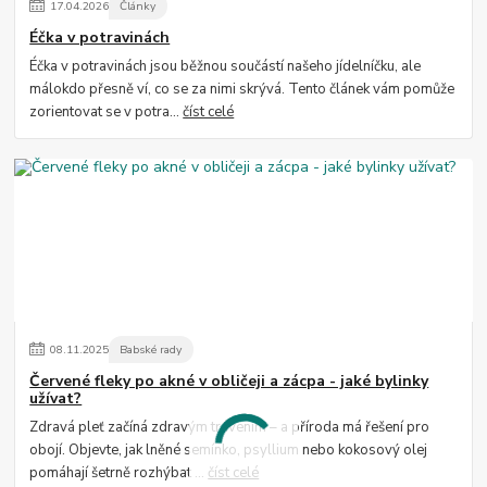
17
.
04
.
2026
Články
Éčka v potravinách
Éčka v potravinách jsou běžnou součástí našeho jídelníčku, ale
málokdo přesně ví, co se za nimi skrývá. Tento článek vám pomůže
zorientovat se v potra...
číst celé
08
.
11
.
2025
Babské rady
Červené fleky po akné v obličeji a zácpa - jaké bylinky
užívat?
Zdravá pleť začíná zdravým trávením – a příroda má řešení pro
obojí. Objevte, jak lněné semínko, psyllium nebo kokosový olej
pomáhají šetrně rozhýbat ...
číst celé