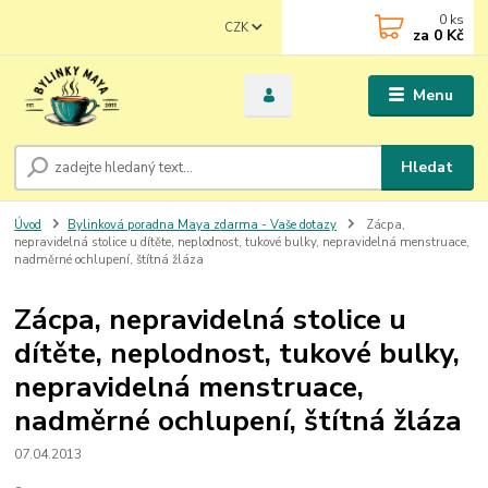
0
ks
CZK
za
0 Kč
Menu
Hledat
Úvod
Bylinková poradna Maya zdarma - Vaše dotazy
Zácpa,
nepravidelná stolice u dítěte, neplodnost, tukové bulky, nepravidelná menstruace,
nadměrné ochlupení, štítná žláza
Zácpa, nepravidelná stolice u
dítěte, neplodnost, tukové bulky,
nepravidelná menstruace,
nadměrné ochlupení, štítná žláza
07.04.2013