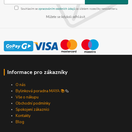
Souhlasím se
zpracováním osobních údajů
za účelem rozesílky newsletteru.
Můžete se kdykoli odhlásit.
Informace pro zákazníky
O nás
Bylinková poradna MAYA 📚
🗞️
Vše o nákupu
Obchodní podmínky
Spokojení zákazníci
Kontakty
Blog