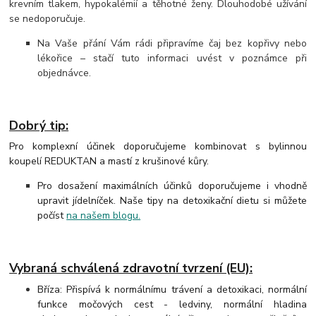
krevním tlakem, hypokalémií a těhotné ženy. Dlouhodobé užívání
se nedoporučuje.
Na Vaše přání Vám rádi připravíme čaj bez kopřivy nebo
lékořice – stačí tuto informaci uvést v poznámce při
objednávce.
Dobrý tip:
Pro komplexní účinek doporučujeme kombinovat s bylinnou
koupelí REDUKTAN a mastí z krušinové kůry.
Pro dosažení maximálních účinků doporučujeme i vhodně
upravit jídelníček. Naše tipy na detoxikační dietu si můžete
počíst
na našem blogu.
Vybraná schválená zdravotní tvrzení (EU):
Bříza: Přispívá k normálnímu trávení a detoxikaci, normální
funkce močových cest - ledviny, normální hladina