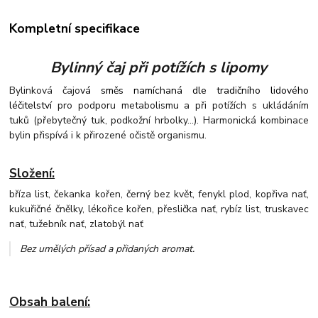
Kompletní specifikace
Bylinný čaj při potížích s lipomy
Bylinková čajo
vá směs namíchaná dle tradičního lidového
léčitelství
pro podporu metabolismu a při potížích s ukládáním
tuků (přebytečný tuk, podkožní hrbolky...). Harmonická kombinace
bylin přispívá i k přirozené očistě organismu.
Složení:
bříza list, čekanka kořen, černý bez květ, fenykl plod, kopřiva nať,
kukuřičné čnělky, lékořice kořen, přeslička nať, rybíz list, truskavec
nať, tužebník nať, zlatobýl nať
Bez umělých přísad a přidaných aromat
.
Obsah balení: