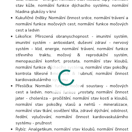
stav kůže, normální funkce dýchacího systému, normální
hladina glukózy v krvi
Kukuřičné čnělky: Normální činnost srdce, normální trávení a
normální funkce močových cest, normální funkce močových
cest a ledvin
Lékořice: Přirozená obranyschopnost - imunitní systém,
imunitní systém - antioxidant, duševní zdraví - nervový
systém - klid, energie, normální trávení, normální funkce
střevního traktu, močový & reprodukční systém,
menopauzální komfort, prostata, normální stav kloubů,
normální funkce dýchacího systému, normální stav pokožky,
kontrola tělesné hmotnosti & hubnutí, normální činnost
kardiovaskulárního systému
Přeslička: Normální funkce močové soustavy - močových
cest a ledvin, normální funkce prostaty, normální činnost
jater - choleréza - pročištění, normální stav kostí a kloubů,
normální stav pokožky, vlasů a nehtů - mineralizace,
normální stav tkání, osvěžení těla, zdravé dýchání, odolnost,
ředění, vylučování, normální činnost kardiovaskulárního
systému - pružnost
Rybíz: Analgetikum, normální stav kloubů, normální činnost