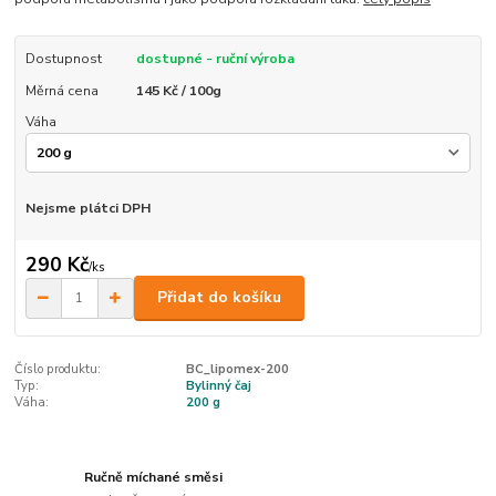
Dostupnost
dostupné - ruční výroba
Měrná cena
145 Kč / 100g
Váha
Nejsme plátci DPH
290 Kč
/
ks
Přidat do košíku
Číslo produktu:
BC_lipomex-200
Typ:
Bylinný čaj
Váha:
200 g
Ručně míchané směsi