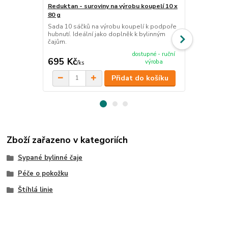
Reduktan - suroviny na výrobu koupelí 10 x
Reduktan fit
80 g
Ručně míchan
vybraných su
Sada 10 sáčků na výrobu koupelí k podpoře
linie.
hubnutí. Ideální jako doplněk k bylinným
čajům.
cena od
dostupné - ruční
695 Kč
120 Kč
výroba
/
ks
/
ks
Přidat do košíku
Zboží zařazeno v kategoriích
Sypané bylinné čaje
Péče o pokožku
Štíhlá linie