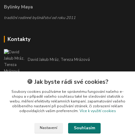
Bylinky Maya
tradiční rodinné bylinářství od roku 2011
Kontakty
David Jakub Mráz, Tereza Mrázová
info@bylinky-maya.cz
🍪 Jak byste rádi své cookies?
Soubory cookies používáme ke správnému fungování našeho e-
shopu a v případě vašeho souhlasu také ke sledování statistik o
webu, měření efektivity reklamních kampaní, zapamatování vašeho
oblíbeného nastavení při používání stránek, či zobrazení reklam
odpovídajících vašim preferencím.
Více k využití cookies
Upravit sběr cookies.
Souhlasím
Nastavení