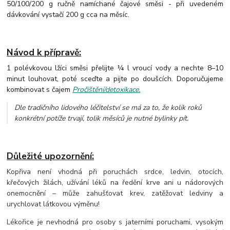
50/100/200 g ručně namíchané čajové směsi - při uvedeném
dávkování vystačí 200 g cca na měsíc.
Návod k přípravě:
1 polévkovou lžíci směsi přelijte ¼ l vroucí vody a nechte 8–10
minut louhovat, poté sceďte a pijte po doušcích. Doporučujeme
kombinovat s čajem
Pročištění/detoxikace.
Dle tradičního lidového léčitelství se má za to, že kolik roků
konkrétní potíže trvají, tolik měsíců je nutné bylinky pít.
Důležité upozornění:
Kopřiva není vhodná při poruchách srdce, ledvin, otocích,
křečových žilách, užívání léků na ředění krve ani u nádorových
onemocnění – může zahušťovat krev, zatěžovat ledviny a
urychlovat látkovou výměnu!
Lékořice je nevhodná pro osoby s jaterními poruchami, vysokým