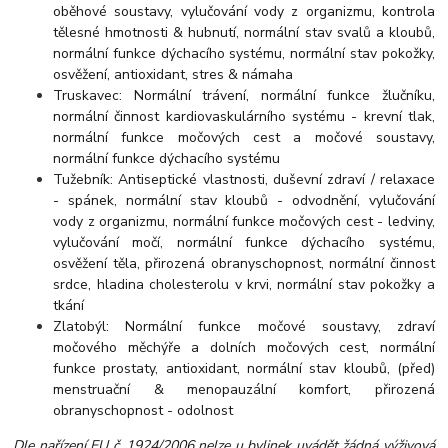
oběhové soustavy, vylučování vody z organizmu, kontrola
tělesné hmotnosti & hubnutí, normální stav svalů a kloubů,
normální funkce dýchacího systému, normální stav pokožky,
osvěžení, antioxidant, stres & námaha
Truskavec: Normální trávení, normální funkce žlučníku,
normální činnost kardiovaskulárního systému - krevní tlak,
normální funkce močových cest a močové soustavy,
normální funkce dýchacího systému
Tužebník: Antiseptické vlastnosti, duševní zdraví / relaxace
- spánek, normální stav kloubů - odvodnění, vylučování
vody z organizmu, normální funkce močových cest - ledviny,
vylučování močí, normální funkce dýchacího systému,
osvěžení těla, přirozená obranyschopnost, normální činnost
srdce, hladina cholesterolu v krvi, normální stav pokožky a
tkání
Zlatobýl: Normální funkce močové soustavy, zdraví
močového měchýře a dolních močových cest, normální
funkce prostaty, antioxidant, normální stav kloubů, (před)
menstruační & menopauzální komfort, přirozená
obranyschopnost - odolnost
Dle nařízení EU č. 1924/2006 nelze u bylinek uvádět žádná výživová