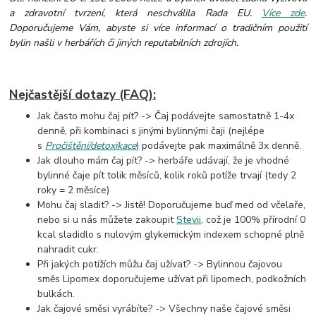
a zdravotní tvrzení, která neschválila Rada EU.
Více zde
.
Doporučujeme Vám, abyste si více informací o tradičním použití
bylin našli v herbářích či jiných reputabilních zdrojích.
Nejčastější dotazy (FAQ):
Jak často mohu čaj pít? -> Čaj podávejte samostatně 1-4x
denně, při kombinaci s jinými bylinnými čaji (nejlépe
s
Pročištění/detoxikace
) podávejte pak maximálně 3x denně.
Jak dlouho mám čaj pít? -> herbáře udávají, že je vhodné
bylinné čaje pít tolik měsíců, kolik roků potíže trvají (tedy 2
roky = 2 měsíce)
Mohu čaj sladit? -> Jistě! Doporučujeme buď med od včelaře,
nebo si u nás můžete zakoupit
Stevii
, což je 100% přírodní 0
kcal sladidlo s nulovým glykemickým indexem schopné plně
nahradit cukr.
Při jakých potížích můžu čaj užívat? -> Bylinnou čajovou
směs Lipomex doporučujeme užívat při lipomech, podkožních
bulkách.
Jak čajové směsi vyrábíte? -> Všechny naše čajové směsi