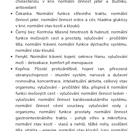
cholesterolu v krvi, normální činnost jater a žlučníku,
antioxidant
Čekanka: Normální funkce střevního traktu, normální
činnost jater, normální činnost srdce a cév, hladina glukózy
v krvi, normální stav kostí a kloubů
Černý bez: Kontrola tělesné hmotnosti & hubnutí, normální
funkce močových cest a prostaty, vylučování - pročištění
těla, normální trávení, normální funkce dýchacího systému,
normální stav kloubů
Fenykl: Normální trávení, kojení, sekrece hlenu, vylučování
moči - detoxikace, komfort při menopauze
Kopřiva: Působí protizánětlivě, hojení ran, přirozená
obranyschopnost - imunitní systém, nervová a duševní
rovnováha, koncentrace, intelektuální aktivita, celkový stav
organismu, vylučování - pročištění těla, přispívá k normální
funkci močových cest - vylučování, normální činnost ledvin -
vylučování, normální činnost kardiovaskulárního systému,
normální činnost cévní soustavy, vylučování vody z
organizmu, normální funkce prostaty, normální činnost
gastrointestinálního traktu - pohyb střev a mikroflora,
normální stav kostí - vlasů a nehtů, těžké nohy, osvěžení
těla, vitalita - energie, normální stav kloubů, lupy, normální