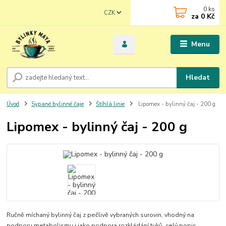
0
ks
CZK
za
0 Kč
Menu
Hledat
Úvod
Sypané bylinné čaje
Štíhlá linie
Lipomex - bylinný čaj - 200 g
Lipomex - bylinný čaj - 200 g
Ručně míchaný bylinný čaj z pečlivě vybraných surovin, vhodný na
podporu metabolismu i jako podpora rozkládání tuků.
celý popis