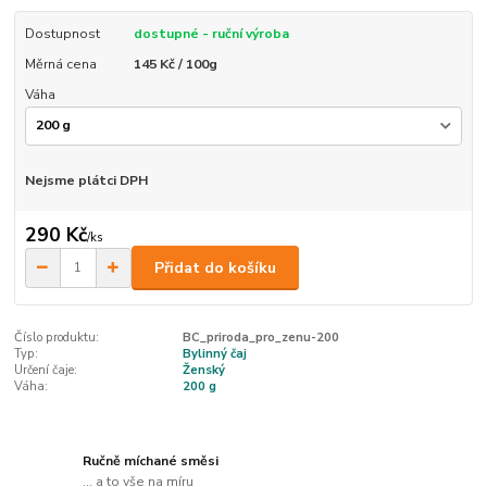
Dostupnost
dostupné - ruční výroba
Měrná cena
145 Kč / 100g
Váha
Nejsme plátci DPH
290 Kč
/
ks
Přidat do košíku
Číslo produktu:
BC_priroda_pro_zenu-200
Typ:
Bylinný čaj
Určení čaje:
Ženský
Váha:
200 g
Ručně míchané směsi
... a to vše na míru