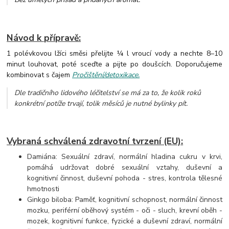
Návod k přípravě:
1 polévkovou lžíci směsi přelijte ¼ l vroucí vody a nechte 8–10
minut louhovat, poté sceďte a pijte po doušcích. Doporučujeme
kombinovat s čajem
Pročištění/detoxikace.
Dle tradičního lidového léčitelství se má za to, že kolik roků
konkrétní potíže trvají, tolik měsíců je nutné bylinky pít.
Vybraná schválená zdravotní tvrzení (EU):
Damiána: Sexuální zdraví, normální hladina cukru v krvi,
pomáhá udržovat dobré sexuální vztahy, duševní a
kognitivní činnost, duševní pohoda - stres, kontrola tělesné
hmotnosti
Ginkgo biloba: Paměť, kognitivní schopnost, normální činnost
mozku, periférní oběhový systém - oči - sluch, krevní oběh -
mozek, kognitivní funkce, fyzické a duševní zdraví, normální