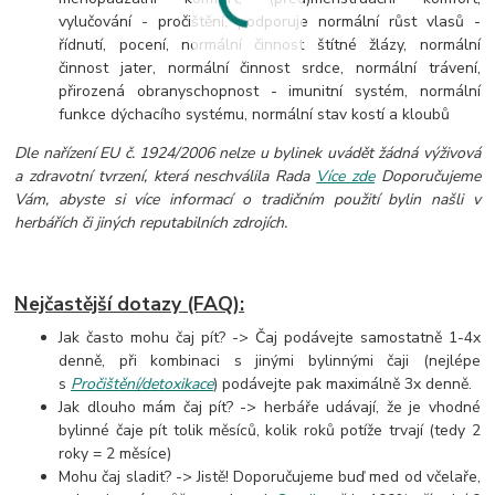
vylučování - pročištění, podporuje normální růst vlasů -
řídnutí, pocení, normální činnost štítné žlázy, normální
činnost jater, normální činnost srdce, normální trávení,
přirozená obranyschopnost - imunitní systém, normální
funkce dýchacího systému, normální stav kostí a kloubů
Dle nařízení EU č. 1924/2006 nelze u bylinek uvádět žádná výživová
a zdravotní tvrzení, která neschválila Rada
Více zde
Doporučujeme
Vám, abyste si více informací o tradičním použití bylin našli v
herbářích či jiných reputabilních zdrojích.
Nejčastější dotazy (FAQ):
Jak často mohu čaj pít? -> Čaj podávejte samostatně 1-4x
denně, při kombinaci s jinými bylinnými čaji (nejlépe
s
Pročištění/detoxikace
) podávejte pak maximálně 3x denně.
Jak dlouho mám čaj pít? -> herbáře udávají, že je vhodné
bylinné čaje pít tolik měsíců, kolik roků potíže trvají (tedy 2
roky = 2 měsíce)
Mohu čaj sladit? -> Jistě! Doporučujeme buď med od včelaře,