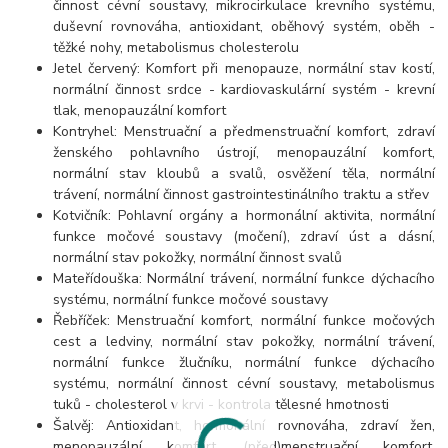
činnost cévní soustavy, mikrocirkulace krevního systému,
duševní rovnováha, antioxidant, oběhový systém, oběh -
těžké nohy, metabolismus cholesterolu
Jetel červený: Komfort při menopauze, normální stav kostí,
normální činnost srdce - kardiovaskulární systém - krevní
tlak, menopauzální komfort
Kontryhel: Menstruační a předmenstruační komfort, zdraví
ženského pohlavního ústrojí, menopauzální komfort,
normální stav kloubů a svalů, osvěžení těla, normální
trávení, normální činnost gastrointestinálního traktu a střev
Kotvičník: Pohlavní orgány a hormonální aktivita, normální
funkce močové soustavy (močení), zdraví úst a dásní,
normální stav pokožky, normální činnost svalů
Mateřídouška: Normální trávení, normální funkce dýchacího
systému, normální funkce močové soustavy
Řebříček: Menstruační komfort, normální funkce močových
cest a ledviny, normální stav pokožky, normální trávení,
normální funkce žlučníku, normální funkce dýchacího
systému, normální činnost cévní soustavy, metabolismus
tuků - cholesterol v krvi - kontrola tělesné hmotnosti
Šalvěj: Antioxidant, hormonální rovnováha, zdraví žen,
menopauzální komfort, (před)menstruační komfort,