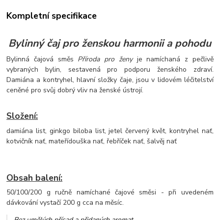
Kompletní specifikace
Bylinný čaj pro ženskou harmonii a pohodu
Bylinná čajová směs
Příroda pro ženy
je namíchaná z pečlivě
vybraných bylin, sestavená pro podporu ženského zdraví.
Damiána a kontryhel, hlavní složky čaje, jsou v lidovém léčitelství
ceněné pro svůj dobrý vliv na ženské ústrojí.
Složení:
damiána list, ginkgo biloba list, jetel červený květ, kontryhel nať,
kotvičník nať, mateřídouška nať, řebříček nať, šalvěj nať
Obsah balení:
50/100/200 g ručně namíchané čajové směsi - při uvedeném
dávkování vystačí 200 g cca na měsíc.
Bez umělých přísad a přidaných aromat
.