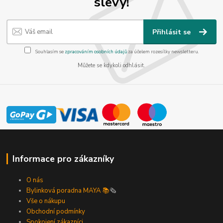
slevy!
Přihlásit se
Souhlasím se
zpracováním osobních údajů
za účelem rozesílky newsletteru.
Můžete se kdykoli odhlásit.
Informace pro zákazníky
O nás
Bylinková poradna MAYA 📚
🗞️
Vše o nákupu
Obchodní podmínky
Spokojení zákazníci