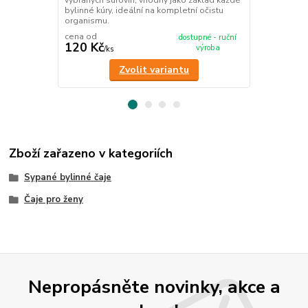
vybraných surovin, vhodný jako základ každé
bylinné kúry, ideální na kompletní očistu
organismu.
cena od
cena od
dostupné - ruční
120 Kč
120 Kč
výroba
/
ks
/
ks
Zvolit variantu
Zboží zařazeno v kategoriích
Sypané bylinné čaje
Čaje pro ženy
Nepropásněte novinky, akce a