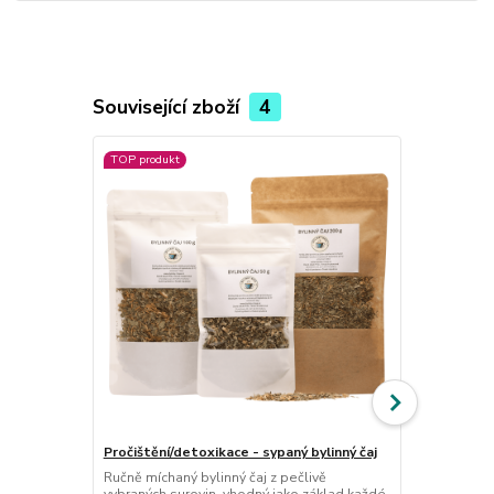
Související zboží
4
TOP produkt
TOP produkt
Močové cesty
Ručně míchan
vybraných su
močových ces
močového s
bylinky.
Pročištění/detoxikace - sypaný bylinný čaj
Ručně míchaný bylinný čaj z pečlivě