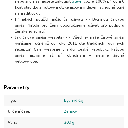
nebo si u nás můžete zakoupit
Stevii
, což je 100% přírodní 0
kcal sladidlo s nulovým glykemickým indexem schopné plně
nahradit cukr.
Při jakých potížích můžu čaj užívat? -> Bylinnou čajovou
směs Příroda pro ženy doporučujeme užívat pro podporu
ženského zdraví.
Jak čajové směsi vyrábíte? -> Všechny naše čajové směsi
vyrábíme ručně již od roku 2011 dle tradičních rodinných
receptur. Čaje vyrábíme v srdci České Republiky, každou
směs mícháme až při objednání – nejsme žádná
velkovýroba.
Parametry
Typ
Bylinný čaj
Určení čaje
Ženský
Váha
200 g