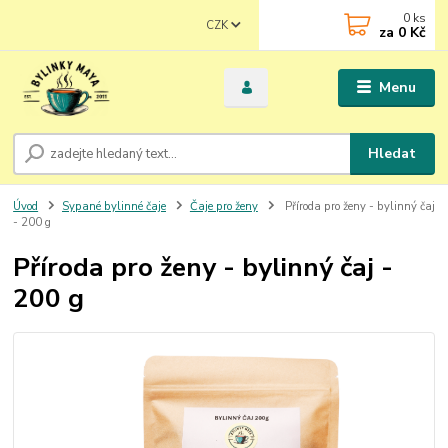
0
ks
CZK
za
0 Kč
Menu
Hledat
Úvod
Sypané bylinné čaje
Čaje pro ženy
Příroda pro ženy - bylinný čaj
- 200 g
Příroda pro ženy - bylinný čaj -
200 g