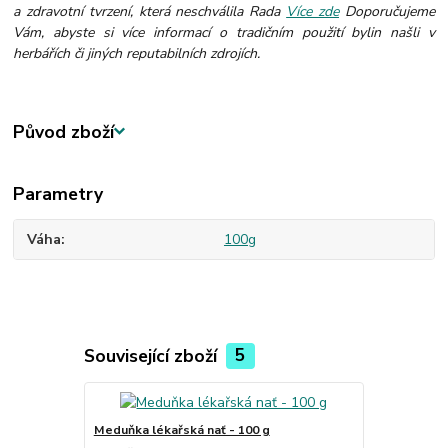
a zdravotní tvrzení, která neschválila Rada
Více zde
Doporučujeme
Vám, abyste si více informací o tradičním použití bylin našli v
herbářích či jiných reputabilních zdrojích.
Původ zboží
Parametry
Váha
100g
Související zboží
5
Meduňka lékařská nať - 100 g
Máta peprná 