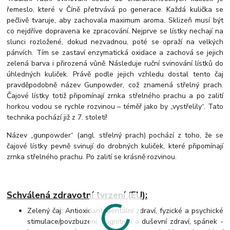
řemeslo, které v Číně přetrvává po generace. Každá kulička se
pečlivě tvaruje, aby zachovala maximum aroma. Sklizeň musí být
co nejdříve dopravena ke zpracování. Nejprve se lístky nechají na
slunci rozložené, dokud nezvadnou, poté se opraží na velkých
pánvích. Tím se zastaví enzymatická oxidace a zachová se jejich
zelená barva i přirozená vůně. Následuje ruční svinování lístků do
úhledných kuliček. Právě podle jejich vzhledu dostal tento čaj
pravděpodobně název Gunpowder, což znamená střelný prach.
Čajové lístky totiž připomínají zrnka střelného prachu a po zalití
horkou vodou se rychle rozvinou – téměř jako by „vystřelily“. Tato
technika pochází již z 7. století!
Název „gunpowder“ (angl. střelný prach) pochází z toho, že se
čajové lístky pevně svinují do drobných kuliček, které připomínají
zrnka střelného prachu. Po zalití se krásně rozvinou.
Schválená zdravotní tvrzení (EU):
Zelený čaj: Antioxidant, dentální zdraví, fyzické a psychické
stimulace/povzbuzení, kognitivní a duševní zdraví, spánek -