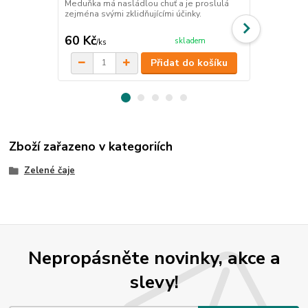
Meduňka má nasládlou chuť a je proslulá
Máta je přír
zejména svými zklidňujícími účinky.
prospěšné úč
60 Kč
99 Kč
skladem
/
ks
/
ks
Přidat do košíku
Zboží zařazeno v kategoriích
Zelené čaje
Nepropásněte novinky, akce a
slevy!