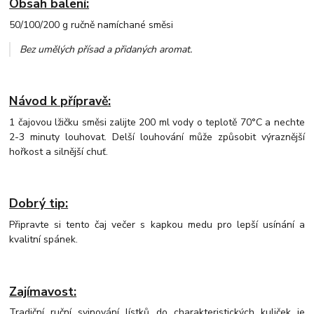
Obsah balení:
50/100/200 g ručně namíchané směsi
Bez umělých přísad a přidaných aromat
.
Návod k přípravě:
1 čajovou lžičku směsi zalijte 200 ml vody o teplotě 70°C a nechte
2-3 minuty louhovat. Delší louhování může způsobit výraznější
hořkost a silnější chuť.
Dobrý tip:
Připravte si tento čaj večer s kapkou medu pro lepší usínání a
kvalitní spánek.
Zajímavost:
Tradiční ruční svinování lístků do charakteristických kuliček je