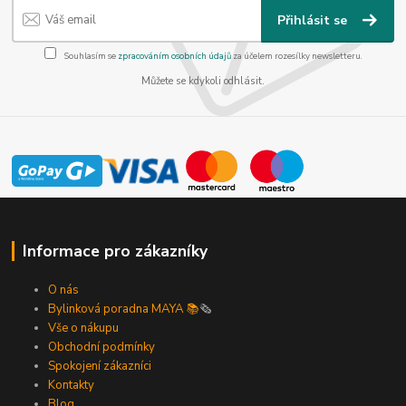
Přihlásit se
Souhlasím se
zpracováním osobních údajů
za účelem rozesílky newsletteru.
Můžete se kdykoli odhlásit.
Informace pro zákazníky
O nás
Bylinková poradna MAYA 📚
🗞️
Vše o nákupu
Obchodní podmínky
Spokojení zákazníci
Kontakty
Blog