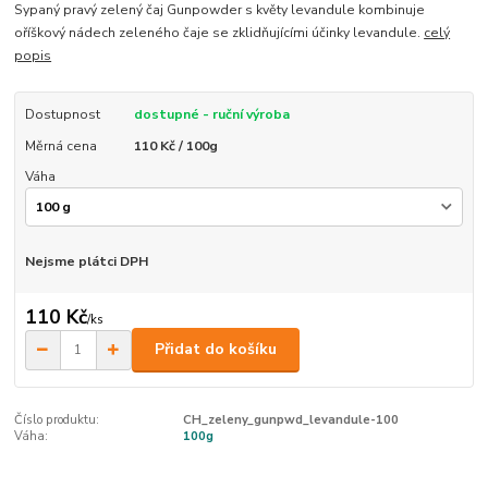
Sypaný pravý zelený čaj Gunpowder s květy levandule kombinuje
oříškový nádech zeleného čaje se zklidňujícími účinky levandule.
celý
popis
Dostupnost
dostupné - ruční výroba
Měrná cena
110 Kč / 100g
Váha
Nejsme plátci DPH
110 Kč
/
ks
Přidat do košíku
Číslo produktu:
CH_zeleny_gunpwd_levandule-100
Váha:
100g