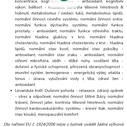
koncentrace, kognitivní funkce - antioxidant, kognitivní
výkon, bdělost - relaxace, kontrola tělesné hmotnosti &
hubnutí, metabolismus / oxidaci tuků, metabolismus lipidů,
normální činnost cévního systému, normální činnost srdce,
normální funkce dýchacího systému, normální funkce
prostaty - antioxidant, normální funkce střevního traktu,
normální hladina glukózy v krvi, normální hladina
cholesterolu, normální hladina cholesterolu v krvi - hladina
lipidů, normální stav kostí, normální stav pokožky -
antioxidant, normální stav zraku - antioxidant, normální
střevní mikroflóra, oběh - těžké nohy, osvěžení těla -
duševní a fyzické schopnosti, přirozená obranyschopnost -
imunitní systém, termogenese - energetický výdej, vitalita -
tonus - únava, vylučování vody z těla, zdraví žen -
antioxidant
Levandule květ: Duševní pohoda - relaxace, zdravý spánek
- stres a odpočinek, normální činnost štítné žlázy, normální
trávení, činnost jater, kontrola tělesné hmotnosti, normální
činnost kardiovaskulárního systému - krevní tlak, normální
stav kloubů, menopauzální komfort
Dle nařízení EU č. 1924/2006 nelze u bylinek uvádět žádná výživová