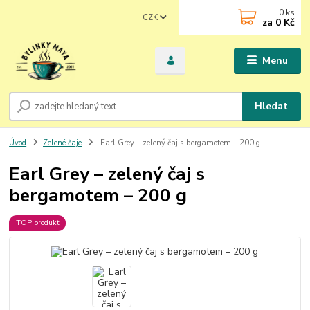
0
ks
CZK
za
0 Kč
Menu
Hledat
Úvod
Zelené čaje
Earl Grey – zelený čaj s bergamotem – 200 g
Earl Grey – zelený čaj s
bergamotem – 200 g
TOP produkt