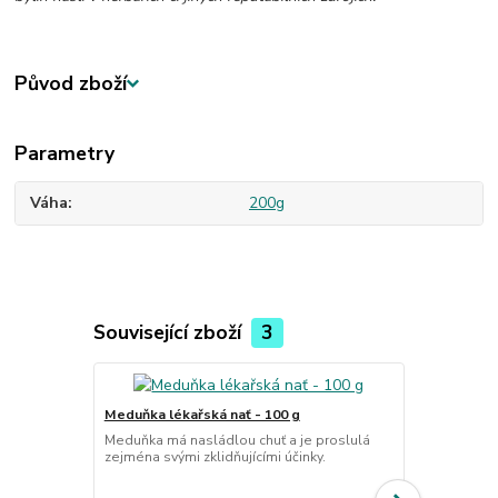
Původ zboží
Parametry
Váha
200g
Související zboží
3
Meduňka lékařská nať - 100 g
Pomeranč op
Meduňka má nasládlou chuť a je proslulá
zejména svými zklidňujícími účinky.
g
Pomerančová 