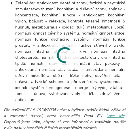
Zelený čaj: Antioxidant, dentální zdraví, fyzické a psychické
stimulace/povzbuzení, kognitivní a duševní zdraví, spánek -
koncentrace, kognitivní funkce - antioxidant, kognitivní
výkon, bdělost - relaxace, kontrola tělesné hmotnosti &
hubnutí, metabolismus / oxidaci tuků, metabolismus lipidů,
normální činnost cévního systému, normální činnost srdce,
normální funkce dýchacího systému, normální funkce
prostaty - antioxidant, normální funkce střevního traktu,
normální hladina glukózy v krvi, normální hladina
cholesterolu, normální hladina cholesterolu v krvi - hladina
lipidů, normální stav kostí, normální stav pokožky -
antioxidant, normální stav zraku - antioxidant, normální
střevní mikroflóra, oběh - těžké nohy, osvěžení těla -
duševní a fyzické schopnosti, přirozená obranyschopnost -
imunitní systém, termogenese - energetický výdej, vitalita -
tonus - únava, vylučování vody z těla, zdraví žen -
antioxidant
Dle nařízení EU č. 1924/2006 nelze u bylinek uvádět žádná výživová
a zdravotní tvrzení, která neschválila Rada EU.
Více zde
.
Doporučujeme Vám, abyste si více informací o tradičním použití
bylin našli v herbářích či jiných reputabilních zdrojích.