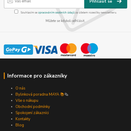
Přihlásit se
Souhlasím se
zpracováním osobních údajů
za účelem rozesílky newsletteru.
Můžete se kdykoli odhlásit.
Informace pro zákazníky
O nás
Bylinková poradna MAYA 📚
🗞️
Vše o nákupu
Obchodní podmínky
Spokojení zákazníci
Kontakty
Blog