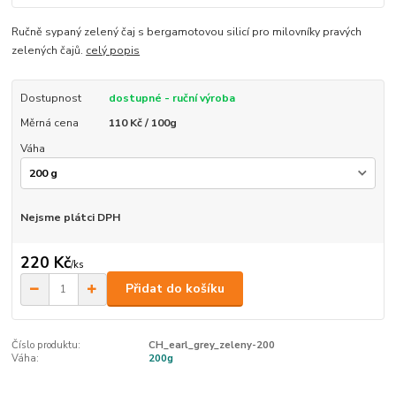
Ručně sypaný zelený čaj s bergamotovou silicí pro milovníky pravých
zelených čajů.
celý popis
Dostupnost
dostupné - ruční výroba
Měrná cena
110 Kč / 100g
Váha
Nejsme plátci DPH
220 Kč
/
ks
Přidat do košíku
Číslo produktu:
CH_earl_grey_zeleny-200
Váha:
200g