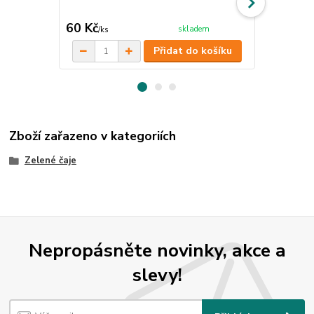
dochucení ča
kosmetiky, má
60 Kč
68 Kč
skladem
/
ks
/
ks
Přidat do košíku
Zboží zařazeno v kategoriích
Zelené čaje
Nepropásněte novinky, akce a
slevy!