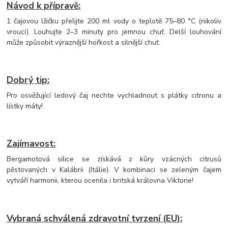
Návod k přípravě:
1 čajovou lžičku přelijte 200 ml vody o teplotě 75–80 °C (nikoliv
vroucí). Louhujte 2–3 minuty pro jemnou chuť. Delší louhování
může způsobit výraznější hořkost a silnější chuť.
Dobrý tip:
Pro osvěžující ledový čaj nechte vychladnout s plátky citronu a
lístky máty!
Zajímavost:
Bergamotová silice se získává z kůry vzácných citrusů
pěstovaných v Kalábrii (Itálie). V kombinaci se zeleným čajem
vytváří harmonii, kterou ocenila i britská královna Viktorie!
Vybraná schválená zdravotní tvrzení (EU):