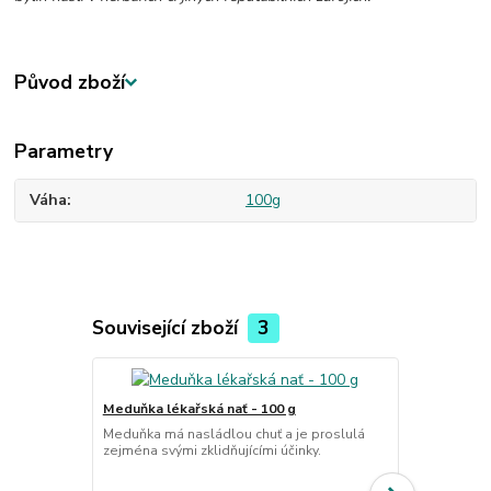
Původ zboží
Parametry
Váha
100g
Související zboží
3
Meduňka lékařská nať - 100 g
Pomeranč op
Meduňka má nasládlou chuť a je proslulá
zejména svými zklidňujícími účinky.
g
Pomerančová 