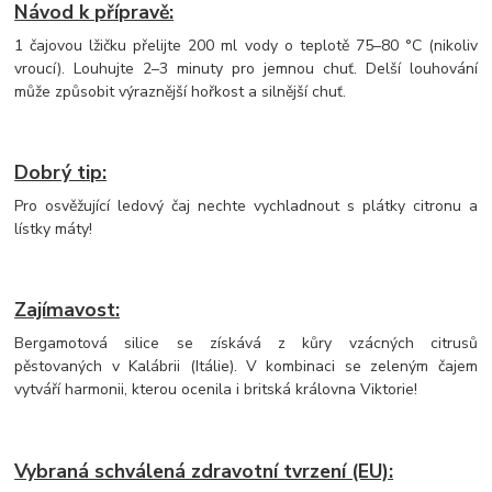
Návod k přípravě:
1 čajovou lžičku přelijte 200 ml vody o teplotě 75–80 °C (nikoliv
vroucí). Louhujte 2–3 minuty pro jemnou chuť. Delší louhování
může způsobit výraznější hořkost a silnější chuť.
Dobrý tip:
Pro osvěžující ledový čaj nechte vychladnout s plátky citronu a
lístky máty!
Zajímavost:
Bergamotová silice se získává z kůry vzácných citrusů
pěstovaných v Kalábrii (Itálie). V kombinaci se zeleným čajem
vytváří harmonii, kterou ocenila i britská královna Viktorie!
Vybraná schválená zdravotní tvrzení (EU):