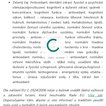
Zelený čaj: Antioxidant, dentální zdraví, fyzické a psychické
stimulace/povzbuzení, kognitivní a duševní zdraví, spánek -
koncentrace, kognitivní funkce - antioxidant, kognitivní
výkon, bdělost - relaxace, kontrola tělesné hmotnosti &
hubnutí, metabolismus / oxidaci tuků, metabolismus lipidů,
normální činnost cévního systému, normální činnost srdce,
normální funkce dýchacího systému, normální funkce
prostaty - antioxidant, normální funkce střevního traktu,
normální hladina glukózy v krvi, normální hladina
cholesterolu, normální hladina cholesterolu v krvi - hladina
lipidů, normální stav kostí, normální stav pokožky -
antioxidant, normální stav zraku - antioxidant, normální
střevní mikroflóra, oběh - těžké nohy, osvěžení těla -
duševní a fyzické schopnosti, přirozená obranyschopnost -
imunitní systém, termogenese - energetický výdej, vitalita -
tonus - únava, vylučování vody z těla, zdraví žen -
antioxidant
Dle nařízení EU č. 1924/2006 nelze u bylinek uvádět žádná výživová
a zdravotní tvrzení, která neschválila Rada EU.
Více zde
.
Doporučujeme Vám, abyste si více informací o tradičním použití
bylin našli v herbářích či jiných reputabilních zdrojích.