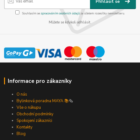
Přihlásit se
Souhlasím se
zpracováním osobních údajů
za účelem rozesílky newsletteru.
Můžete se kdykoli odhlásit.
Informace pro zákazníky
O nás
Bylinková poradna MAYA 📚
🗞️
Vše o nákupu
Obchodní podmínky
Spokojení zákazníci
Kontakty
Blog