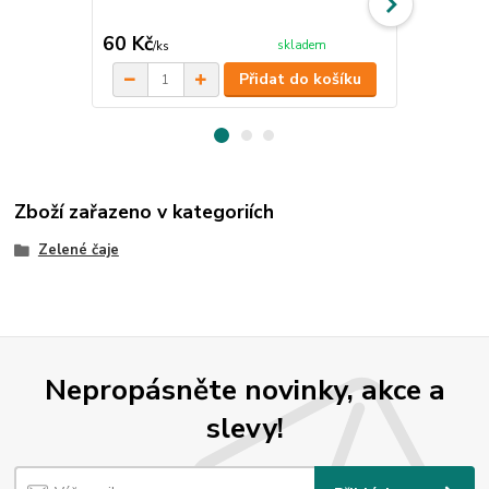
dochucení ča
kosmetiky, má
60 Kč
68 Kč
skladem
/
ks
/
ks
Přidat do košíku
Zboží zařazeno v kategoriích
Zelené čaje
Nepropásněte novinky, akce a
slevy!