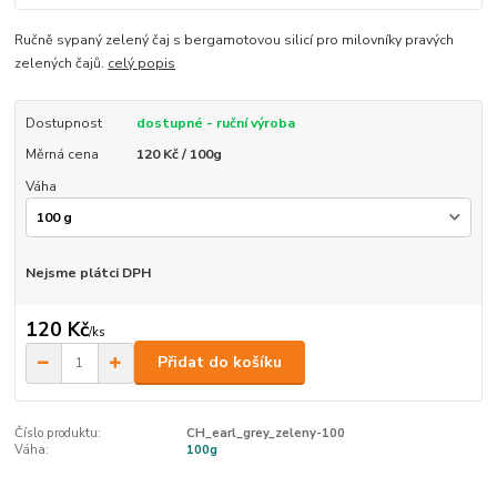
Ručně sypaný zelený čaj s bergamotovou silicí pro milovníky pravých
zelených čajů.
celý popis
Dostupnost
dostupné - ruční výroba
Měrná cena
120 Kč / 100g
Váha
Nejsme plátci DPH
120 Kč
/
ks
Přidat do košíku
Číslo produktu:
CH_earl_grey_zeleny-100
Váha:
100g