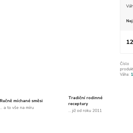
Vá
Nej
12
Číslo
produkt
Váha:
Tradiční rodinné
Ručně míchané směsi
receptury
... a to vše na míru
... již od roku 2011