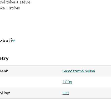
ová tráva + stévie
ka + stévie
zboží
etry
dení
Samostatná bylina
100g
yliny
List