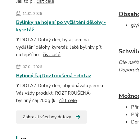
Jak to p...
číst celé
Obsaho
11.01.2026
Bylinky na hojení po vyčištění dělohy -
gly
kyretáž
❓ DOTAZ Dobrý den, byla jsem na
vyčištění dělohy, kyretáž. Jaké bylinky pít
Schvále
na lepší ho...
číst celé
Dle naří
07.01.2026
Doporučuj
Bylinný čaj Roztroušená - dotaz
❓ DOTAZ Dobrý den, objednávala jsem u
Vás vždy produkt: ROZTROUŠENÁ-
Možnost
bylinný čaj 200g (k...
číst celé
Pří
Pří
Zobrazit všechny dotazy
Dom