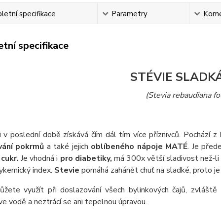
etní specifikace
Parametry
Kome
tní specifikace
STÉVIE SLADKÁ
(Stevia rebaudiana fo
 v poslední době získává čím dál tím více příznivců. Pochází z B
vání pokrmů
a také jejich
oblíbeného nápoje MATÉ
. Je před
 cukr.
Je vhodná i
pro diabetiky,
má 300x větší sladivost než-li
ykemický index.
Stevie
pomáhá zahánět chuť na sladké, proto je 
žete využít při doslazování všech bylinkových čajů, zvláště 
ve vodě a neztrácí se ani tepelnou úpravou.