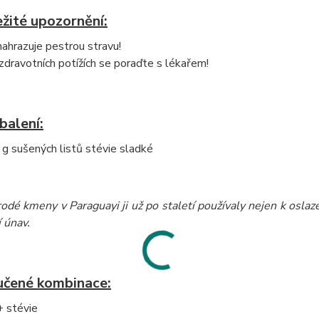
žité upozornění:
ahrazuje pestrou stravu!
 zdravotních potížích se poraďte s lékařem!
balení:
g sušených listů stévie sladké
dé kmeny v Paraguayi ji už po staletí používaly nejen k oslazení
 únav.
čené kombinace:
+ stévie