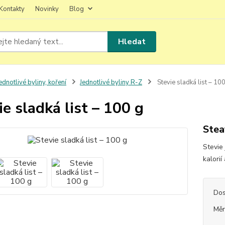
Kontakty
Novinky
Blog
Hledat
ednotlivé byliny, koření
Jednotlivé byliny R-Z
Stevie sladká list – 10
ie sladká list – 100 g
Stea
Stevie 
kalori
Dos
Měr