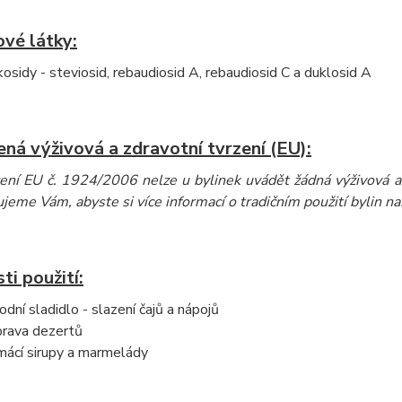
vé látky:
kosidy - steviosid, rebaudiosid A, rebaudiosid C a duklosid A
ná výživová a zdravotní tvrzení (EU):
zení EU č. 1924/2006 nelze u bylinek uvádět žádná výživová a 
eme Vám, abyste si více informací o tradičním použití bylin naš
i použití:
rodní sladidlo - slazení čajů a nápojů
prava dezertů
ácí sirupy a marmelády