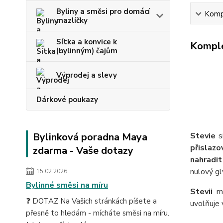
Byliny a směsi pro domácí
Kompl
mazlíčky
Sítka a konvice k
Komple
(bylinným) čajům
Výprodej a slevy
Dárkové poukazy
Bylinková poradna Maya
Stevie
si
přislazo
zdarma - Vaše dotazy
nahradit
nulový gl
15.02.2026
Bylinné směsi na míru
Stevii
mů
❓ DOTAZ Na Vašich stránkách píšete a
uvolňuje 
přesně to hledám - mícháte směsi na míru.