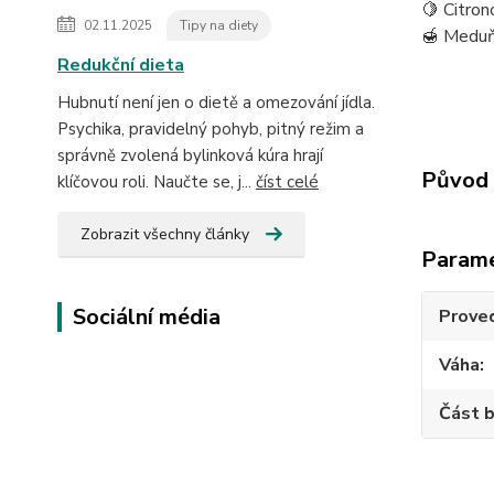
🍋 Citron
02.11.2025
Tipy na diety
🍯 Meduň
Redukční dieta
Hubnutí není jen o dietě a omezování jídla.
Psychika, pravidelný pohyb, pitný režim a
správně zvolená bylinková kúra hrají
Původ 
klíčovou roli. Naučte se, j...
číst celé
Zobrazit všechny články
Param
Sociální média
Prove
Váha
Část b