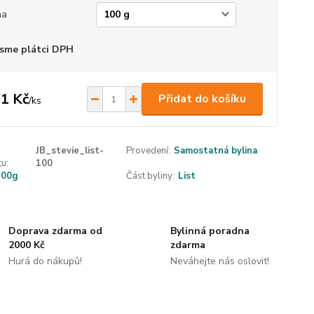
ha
sme plátci DPH
1 Kč
Přidat do košíku
/
ks
JB_stevie_list-
Provedení:
Samostatná bylina
u:
100
100g
Část byliny:
List
Doprava zdarma od
Bylinná poradna
2000 Kč
zdarma
Hurá do nákupů!
Neváhejte nás oslovit!