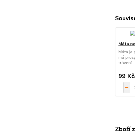
Souvise
Máta pe
Máta je 
má prosp
trávení.
99 Kč
Zboží 