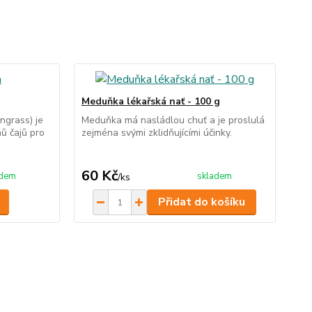
Meduňka lékařská nať - 100 g
ngrass) je
Meduňka má nasládlou chuť a je proslulá
ů čajů pro
zejména svými zklidňujícími účinky.
60 Kč
adem
skladem
/
ks
Přidat do košíku