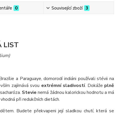
ntáře
0
Související zboží
3
 LIST
lium)
razílie a Paraguaye, domorodí indiáni používali stévii na
evším zajímává svou
extrémní sladivostí
. Dokáže
plně
 sacharóza.
Stevie
nemá žádnou kalorickou hodnotu a má
vhodná při redukčních dietách.
dětem. Budete překvapeni její sladkou chutí, která se