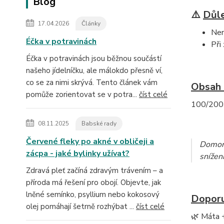
Blog
⚠️
Důle
17.04.2026
Články
Nen
Éčka v potravinách
Při
Éčka v potravinách jsou běžnou součástí
našeho jídelníčku, ale málokdo přesně ví,
co se za nimi skrývá. Tento článek vám
Obsah 
pomůže zorientovat se v potra...
číst celé
100/200 
08.11.2025
Babské rady
Červené fleky po akné v obličeji a
Domoro
zácpa - jaké bylinky užívat?
snížení
Zdravá pleť začíná zdravým trávením – a
příroda má řešení pro obojí. Objevte, jak
lněné semínko, psyllium nebo kokosový
Doporu
olej pomáhají šetrně rozhýbat ...
číst celé
🌿 Máta 