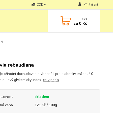
Přihlášení
CZK
0
ks
za
0 Kč
0 g
via rebaudiana
je přírodní dochudovadlo vhodné i pro diabetiky, má totiž 0
í a nulový glykemický index.
celý popis
tupnost
skladem
ná cena
121 Kč / 100g