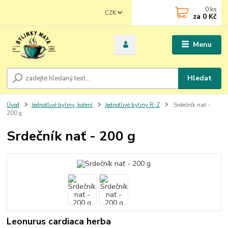
0
ks
CZK
za
0 Kč
Menu
Hledat
Úvod
Jednotlivé byliny, koření
Jednotlivé byliny R-Z
Srdečník nať -
200 g
Srdečník nať - 200 g
Leonurus cardiaca herba