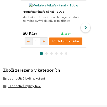
Meduňka lékařská nať - 100 g
Kozlík lékař
Meduňka má nasládlou chuť a je proslulá
Kozlík je pr
zejména svými zklidňujícími účinky.
uklidňujícími
stresu, ale 
cena od
60 Kč
99 Kč
skladem
/
ks
/
ks
Přidat do košíku
Zboží zařazeno v kategoriích
Jednotlivé byliny, koření
Jednotlivé byliny R-Z