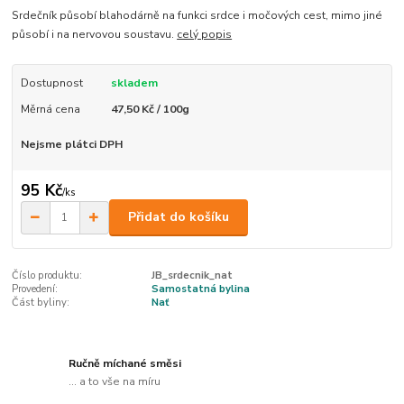
Srdečník působí blahodárně na funkci srdce i močových cest, mimo jiné
působí i na nervovou soustavu.
celý popis
Dostupnost
skladem
Měrná cena
47,50 Kč / 100g
Nejsme plátci DPH
95 Kč
/
ks
Přidat do košíku
Číslo produktu:
JB_srdecnik_nat
Provedení:
Samostatná bylina
Část byliny:
Nať
Ručně míchané směsi
... a to vše na míru