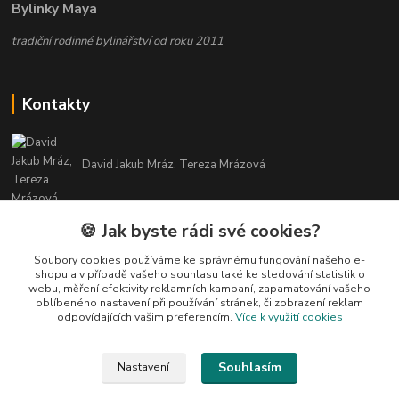
Bylinky Maya
tradiční rodinné bylinářství od roku 2011
Kontakty
David Jakub Mráz, Tereza Mrázová
info@bylinky-maya.cz
🍪 Jak byste rádi své cookies?
Soubory cookies používáme ke správnému fungování našeho e-
shopu a v případě vašeho souhlasu také ke sledování statistik o
webu, měření efektivity reklamních kampaní, zapamatování vašeho
oblíbeného nastavení při používání stránek, či zobrazení reklam
odpovídajících vašim preferencím.
Více k využití cookies
Upravit sběr cookies.
Souhlasím
Nastavení
Všechny texty a fotografie u produktů jsou vlastnictvím BYLINKY MAYA. Nelze