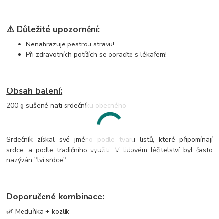
⚠️
Důležité upozornění:
Nenahrazuje pestrou stravu!
Při zdravotních potížích se poraďte s lékařem!
Obsah balení:
200 g sušené nati srdečníku obecného
Srdečník získal své jméno podle tvaru listů, které připomínají
srdce, a podle tradičního využití. V lidovém léčitelství byl často
nazýván "lví srdce".
Doporučené kombinace:
🌿 Meduňka + kozlík