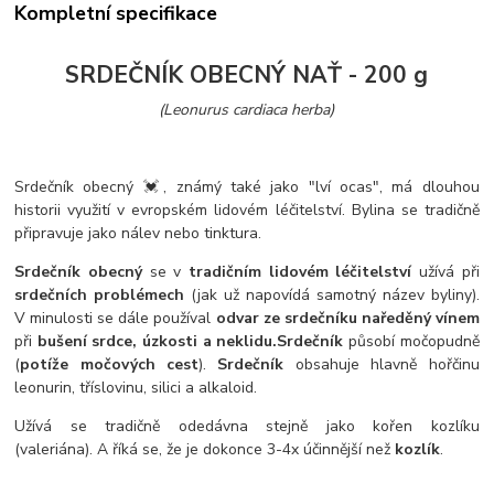
Kompletní specifikace
SRDEČNÍK OBECNÝ NAŤ - 200 g
(Leonurus cardiaca herba)
Srdečník obecný 💓, známý také jako "lví ocas", má dlouhou
historii využití v evropském lidovém léčitelství. Bylina se tradičně
připravuje jako nálev nebo tinktura.
Srdečník obecný
se v
tradičním lidovém léčitelství
užívá při
srdečních problémech
(jak už napovídá samotný název byliny).
V minulosti se dále používal
odvar ze srdečníku naředěný vínem
při
bušení srdce, úzkosti a neklidu.
Srdečník
působí močopudně
(
potíže močových cest
).
Srdečník
obsahuje hlavně hořčinu
leonurin, tříslovinu, silici a alkaloid.
Užívá se tradičně odedávna stejně jako kořen kozlíku
(valeriána). A říká se, že je dokonce 3-4x účinnější než
kozlík
.