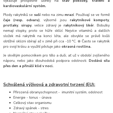
vykazuje prospěšné účinky na
stav pokožky, trávení a
kardiovaskulární systém.
Plody rakytníků se
suší
nebo na zimu
mrazí
. Používají se ve formě
čaje (resp. odvaru)
, výborné jsou
rakytníkové kompoty
,
protlaky
,
sirupy
, velice zdravý je
rakytníkový likér
. Bobulky
nemají stopky, proto se hůře sklízí. Nejvíce vitamínů a dalších
složek má rakytník na konci léta, ale obvykle se právě kvůli
obtížné sklizni sbírají až v zimě při cca -10 °C. ❄️ Často se rakytník
pro svojí krásu a využití pěstuje jako
okrasná rostlina.
Je skvělým pomocníkem pro tělo a duši, ať už v období zvýšeného
náporu, nebo jako dlouhodobá podpora odolnosti.
Dodává sílu
přes den a přináší klid v noci.
Schválená výživová a zdravotní tvrzení (EU):
Přirozená obranyschopnost - imunitní systém, odolnost
Energie - tonus - únava
Celkový stav organismu
Zdravý spánek - stres