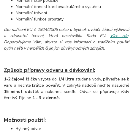
Normální stav pokožky
Normální činnost kardiovaskulárního systému
Normální trávení
Normální funkce prostaty
Dle nařízení EU č. 1924/2006 nelze u bylinek uvádět žádná výživová
a zdravotní tvrzení, která neschválila Rada EU.
Více zde
.
Doporučujeme Vám, abyste si více informací o tradičním použití
bylin našli v herbářích či jiných důvěryhodných zdrojích.
Způsob přípravy odvaru a dávkování:
1-2 čajové lžičky
vsypte do
1/4 litru
studené vody,
přiveďte se k
varu
a nechte krátce
povařit
. V zakryté nádobě nechte následně
15 minut odstát
a nakonec sceďte. Odvar se připravuje vždy
čerstvý. Pije se
1 - 3 x denně.
Možnosti použití:
Bylinný odvar