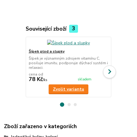
Související zboží
3
Šípek plod a slupky
Meduňka lék
Šípek je významným zdrojem vitamínu C,
Meduňka má n
posiluje imunitu, podporuje dýchací systém i
zejména svými
relaxaci.
cena od
78 Kč
60 Kč
skladem
/
ks
/
ks
Zvolit variantu
Zboží zařazeno v kategoriích
Jednotlivé byliny, koření