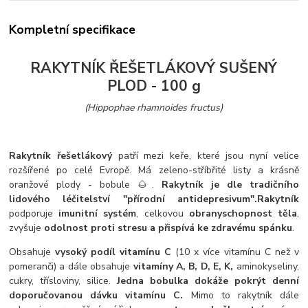
Kompletní specifikace
RAKYTNÍK ŘEŠETLÁKOVÝ SUŠENÝ
PLOD - 100 g
(Hippophae rhamnoides fructus)
Rakytník řešetlákový
patří mezi keře, které jsou nyní velice
rozšířené po celé Evropě. Má zeleno-stříbřité listy a krásně
oranžové plody - bobule 🌰.
Rakytník je dle tradičního
lidového léčitelství "přírodní antidepresivum".
Rakytník
podporuje
imunitní systém
, celkovou
obranyschopnost těla
,
zvyšuje
odolnost proti stresu a přispívá ke zdravému spánku
.
Obsahuje
vysoký podíl vitamínu C
(10 x více vitamínu C než v
pomeranči) a dále obsahuje
vitamíny A, B, D, E, K,
aminokyseliny,
cukry, třísloviny, silice.
Jedna bobulka dokáže pokrýt denní
doporučovanou dávku vitamínu C.
Mimo to rakytník dále