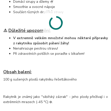
Domácí sirupy a džemy 🍧
Smoothie a ovocné nápoje
Součást různých doplňků stravy
⚠️
Důležité upozornění:
V extremně velkém množství mohou některé přípravky
z rakytníku způsobit pálení žáhy!
Nenahrazuje pestrou stravu!
Při zdravotních potížích se poraďte s lékařem!
Obsah balení:
100 g sušených plodů rakytníku řešetlákového
Rakytník je známý jako "sibiřský zázrak" - jeho plody přežívají i v
extrémních mrazech (-45 °C) ❄️.