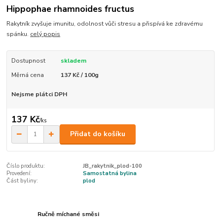
Hippophae rhamnoides fructus
Rakytník zvyšuje imunitu, odolnost vůči stresu a přispívá ke zdravému
spánku.
celý popis
Dostupnost
skladem
Měrná cena
137 Kč / 100g
Nejsme plátci DPH
137 Kč
/
ks
Přidat do košíku
Číslo produktu:
JB_rakytnik_plod-100
Provedení:
Samostatná bylina
Část byliny:
plod
Ručně míchané směsi