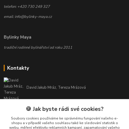
telefon: +420 730 249 327
email: info@bylinky-maya.cz
Bylinky Maya
tradiční rodinné bylinářství od roku 2011
Kontakty
David Jakub Mráz, Tereza Mrázová
info@bylinky-maya.cz
🍪 Jak byste rádi své cookies?
Soubory cookies používáme ke správnému fungování našeho e-
shopu a v případě vašeho souhlasu také ke sledování statistik o
webu, měření efektivity reklamních kampaní, zapamatování vašeho